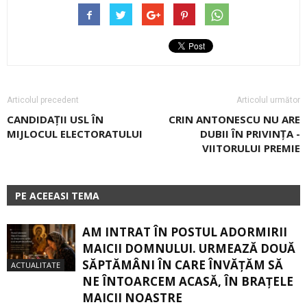
Articolul precedent
Articolul următor
CANDIDAȚII USL ÎN
CRIN ANTONESCU NU ARE
MIJLOCUL ELECTORATULUI
DUBII ÎN PRIVINȚA ­
VIITORULUI PREMIE
PE ACEEASI TEMA
AM INTRAT ÎN POSTUL ADORMIRII
MAICII DOMNULUI. URMEAZĂ DOUĂ
SĂPTĂMÂNI ÎN CARE ÎNVĂŢĂM SĂ
ACTUALITATE
NE ÎNTOARCEM ACASĂ, ÎN BRAŢELE
MAICII NOASTRE