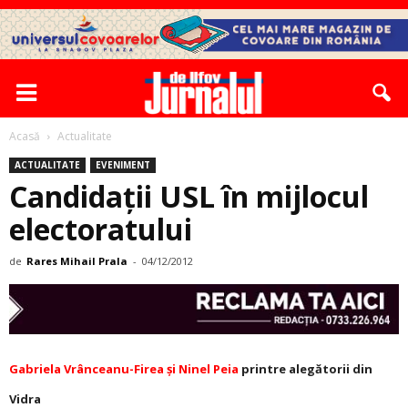
Acasă
Actualitate
ACTUALITATE
EVENIMENT
Candidații USL în mijlocul
electoratului
de
Rares Mihail Prala
-
04/12/2012
Gabriela Vrânceanu-Firea și Ninel Peia
printre alegătorii din
Vidra