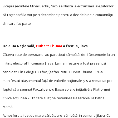
vicepreședintele Mihai Barbu, Nicolae Nasta le-a transmis alegătorilor
că-i așteaptă la vot pe 9 decembrie pentru a decide binele comunității
din care fac parte.
De Ziua Națională,
Hubert Thuma
a fost la Jilava
Câteva sute de persoane, au participat sâmbătă, de 1 Decembrie la un
miting electoral în comuna Jilava. La manifestare a fost prezent și
candidatul în Colegiul 3 Ilfov, Ştefan Petru Hubert Thuma. El şi-a
manifestat ataşamentul faţă de valorile naționale și s-a remarcat prin
faptul că a semnat Pactul pentru Basarabia, o iniţiativă a Platformei
Civice Acţiunea 2012 care susține revenirea Basarabiei la Patria
Mamă.
Atmosfera a fost de mare sărbătoare sâmbătă, în comuna Jilava. Cei