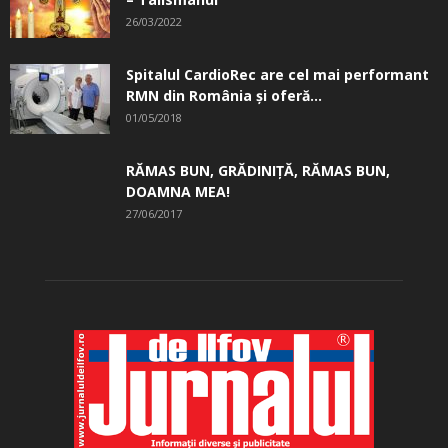
26/03/2022
Spitalul CardioRec are cel mai performant
RMN din România și oferă...
01/05/2018
RĂMAS BUN, GRĂDINIŢĂ, ­RĂMAS BUN,
DOAMNA MEA!
27/06/2017