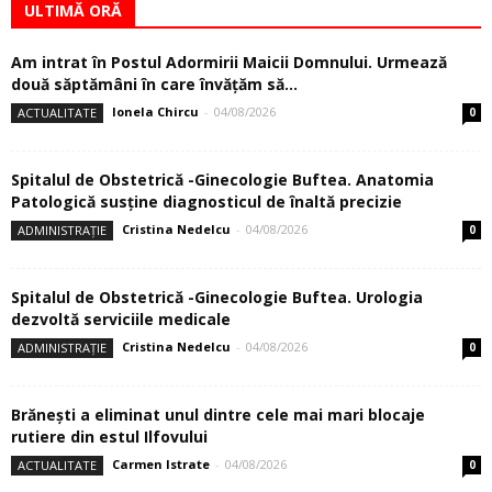
ULTIMĂ ORĂ
Am intrat în Postul Adormirii Maicii Domnului. Urmează
două săptămâni în care învăţăm să...
Ionela Chircu
-
04/08/2026
ACTUALITATE
0
Spitalul de Obstetrică -Ginecologie Buftea. Anatomia
Patologică susţine diagnosticul de înaltă precizie
Cristina Nedelcu
-
04/08/2026
ADMINISTRAȚIE
0
Spitalul de Obstetrică -Ginecologie Buftea. Urologia
dezvoltă serviciile medicale
Cristina Nedelcu
-
04/08/2026
ADMINISTRAȚIE
0
Brănești a eliminat unul dintre cele mai mari blocaje
rutiere din estul Ilfovului
Carmen Istrate
-
04/08/2026
ACTUALITATE
0