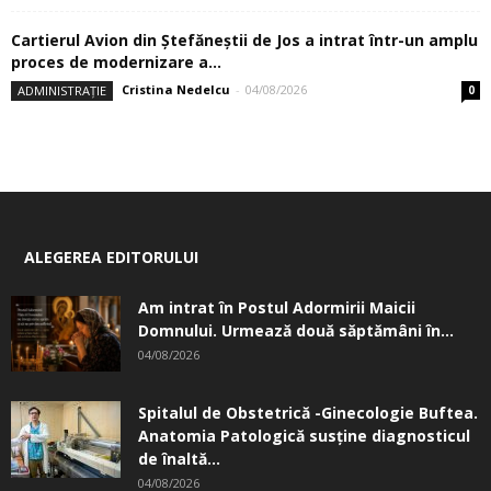
Cartierul Avion din Ştefăneştii de Jos a intrat într-un amplu
proces de modernizare a...
Cristina Nedelcu
-
04/08/2026
ADMINISTRAȚIE
0
ALEGEREA EDITORULUI
Am intrat în Postul Adormirii Maicii
Domnului. Urmează două săptămâni în...
04/08/2026
Spitalul de Obstetrică -Ginecologie Buftea.
Anatomia Patologică susţine diagnosticul
de înaltă...
04/08/2026