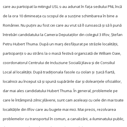
care au participat la mitingul USL s-au adunat în fața sediului PNL încă
de la ora 10 dimineața cu scopul de a susține schimbarea în bine a
României. Nu puțini au fost cei care au vrut să îl cunoască și să îi pună
întrebări candidatului la Camera Deputaților din colegiul 3 Ilfov, Ștefan
Petru Hubert Thuma. După un marș desfășurat pe străzile localității,
participanții s-au strâns la o masă festivă organizată de William Oaie,
coordonatorul Centrului de Incluziune Socială Jilava și de Consiliul
Local al localității. După tradiționala fasole cu ciolan și țuică fiartă,
localnicii au început să și spună supărările dar și doleanțele oficialilor,
dar mai ales candidatului Hu­bert Thuma. În general, problemele pe
care le întâmpină zilnic jilăvenii, sunt cam aceleași cu cele din mai toate
localitățile din Ilfov care au bugete mai mici. Mai precis, rezolvarea
problemelor cu transportul în comun, a canalizării, a iluminatului public,