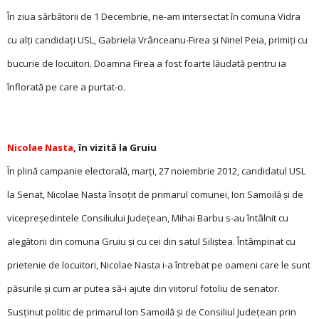
În ziua sărbătorii de 1 Decembrie, ne-am intersectat în comuna Vidra
cu alți candidați USL, Gabriela Vrânceanu-Firea și Ninel Peia, primiți cu
bucurie de locuitori. Doamna Firea a fost foarte lăudată pentru ia
înflorată pe care a purtat-o.
Nicolae Nasta
, în vizită la Gruiu
În plină campanie electorală, marți, 27 noiembrie 2012, candidatul USL
la Senat, Nicolae Nasta însoțit de primarul comunei, Ion Samoilă și de
vicepreședintele Consiliului Județean, Mihai Barbu s-au întâlnit cu
alegătorii din comuna Gruiu și cu cei din satul Siliștea. Întâmpinat cu
prietenie de locuitori, Nicolae Nasta i-a întrebat pe oameni care le sunt
păsurile și cum ar putea să-i ajute din viitorul fotoliu de senator.
Susținut politic de primarul Ion Samoilă și de Consiliul Județean prin