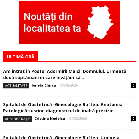
ULTIMĂ ORĂ
Am intrat în Postul Adormirii Maicii Domnului. Urmează
două săptămâni în care învăţăm să...
Ionela Chircu
-
04/08/2026
ACTUALITATE
0
Spitalul de Obstetrică -Ginecologie Buftea. Anatomia
Patologică susţine diagnosticul de înaltă precizie
Cristina Nedelcu
-
04/08/2026
ADMINISTRAȚIE
0
Spitalul de Obstetrică -Ginecologie Buftea. Urologia