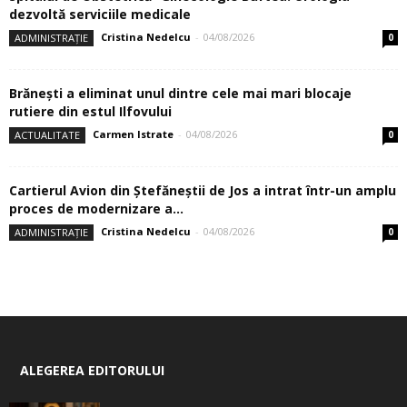
dezvoltă serviciile medicale
Cristina Nedelcu
-
04/08/2026
ADMINISTRAȚIE
0
Brănești a eliminat unul dintre cele mai mari blocaje
rutiere din estul Ilfovului
Carmen Istrate
-
04/08/2026
ACTUALITATE
0
Cartierul Avion din Ştefăneştii de Jos a intrat într-un amplu
proces de modernizare a...
Cristina Nedelcu
-
04/08/2026
ADMINISTRAȚIE
0
ALEGEREA EDITORULUI