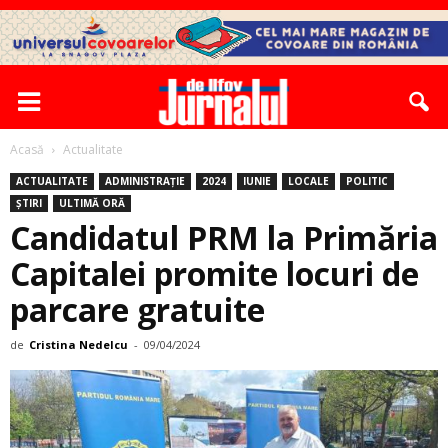
Acasă
Actualitate
ACTUALITATE
ADMINISTRAȚIE
2024
IUNIE
LOCALE
POLITIC
ȘTIRI
ULTIMĂ ORĂ
Candidatul PRM la Primăria
Capitalei promite locuri de
parcare gratuite
de
Cristina Nedelcu
-
09/04/2024