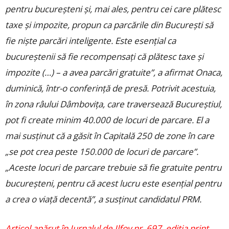
pentru bucureşteni şi, mai ales, pentru cei care plătesc
taxe şi impozite, propun ca parcările din Bucureşti să
fie nişte parcări inteligente. Este esenţial ca
bucureştenii să fie recompensaţi că plătesc taxe şi
impozite (…) – a avea parcări gratuite”, a afirmat Onaca,
duminică, într-o conferinţă de presă. Potrivit acestuia,
în zona râului Dâmboviţa, care traversează Bucureştiul,
pot fi create minim 40.000 de locuri de parcare. El a
mai susţinut că a găsit în Capitală 250 de zone în care
„se pot crea peste 150.000 de locuri de parcare”.
„Aceste locuri de parcare trebuie să fie gratuite pentru
bucureşteni, pentru că acest lucru este esenţial pentru
a crea o viaţă decentă”, a susţinut candidatul PRM.
Articol apărut în Jurnalul de Ilfov nr. 697, ediția print