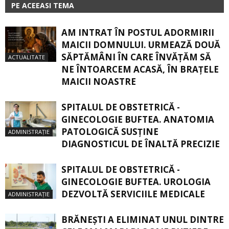
PE ACEEASI TEMA
AM INTRAT ÎN POSTUL ADORMIRII
MAICII DOMNULUI. URMEAZĂ DOUĂ
SĂPTĂMÂNI ÎN CARE ÎNVĂŢĂM SĂ
ACTUALITATE
NE ÎNTOARCEM ACASĂ, ÎN BRAŢELE
MAICII NOASTRE
SPITALUL DE OBSTETRICĂ -
GINECOLOGIE BUFTEA. ANATOMIA
PATOLOGICĂ SUSŢINE
ADMINISTRAȚIE
DIAGNOSTICUL DE ÎNALTĂ PRECIZIE
SPITALUL DE OBSTETRICĂ -
GINECOLOGIE BUFTEA. UROLOGIA
DEZVOLTĂ SERVICIILE MEDICALE
ADMINISTRAȚIE
BRĂNEȘTI A ELIMINAT UNUL DINTRE