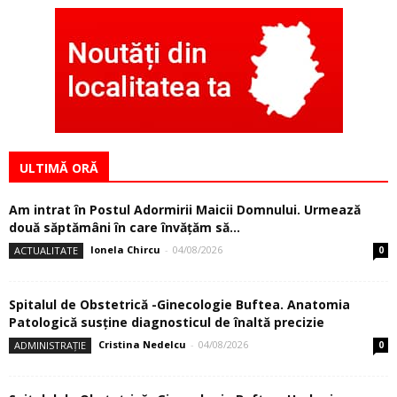
ULTIMĂ ORĂ
Am intrat în Postul Adormirii Maicii Domnului. Urmează
două săptămâni în care învăţăm să...
Ionela Chircu
-
04/08/2026
ACTUALITATE
0
Spitalul de Obstetrică -Ginecologie Buftea. Anatomia
Patologică susţine diagnosticul de înaltă precizie
Cristina Nedelcu
-
04/08/2026
ADMINISTRAȚIE
0