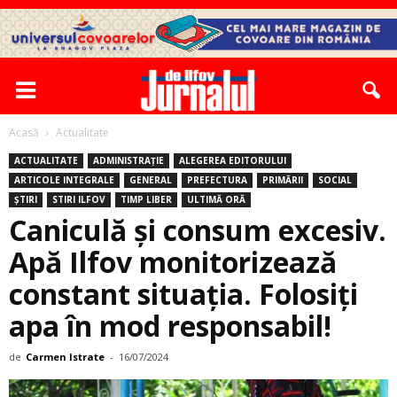
Acasă
Actualitate
ACTUALITATE
ADMINISTRAȚIE
ALEGEREA EDITORULUI
ARTICOLE INTEGRALE
GENERAL
PREFECTURA
PRIMĂRII
SOCIAL
ȘTIRI
STIRI ILFOV
TIMP LIBER
ULTIMĂ ORĂ
Caniculă și consum excesiv.
Apă Ilfov monitorizează
constant situația. Folosiţi
apa în mod responsabil!
de
Carmen Istrate
-
16/07/2024