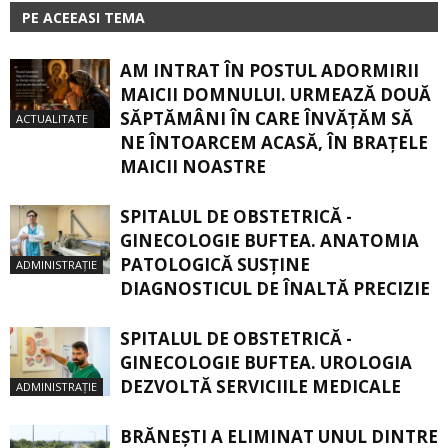
PE ACEEASI TEMA
AM INTRAT ÎN POSTUL ADORMIRII
MAICII DOMNULUI. URMEAZĂ DOUĂ
SĂPTĂMÂNI ÎN CARE ÎNVĂŢĂM SĂ
ACTUALITATE
NE ÎNTOARCEM ACASĂ, ÎN BRAŢELE
MAICII NOASTRE
SPITALUL DE OBSTETRICĂ -
GINECOLOGIE BUFTEA. ANATOMIA
PATOLOGICĂ SUSŢINE
ADMINISTRAȚIE
DIAGNOSTICUL DE ÎNALTĂ PRECIZIE
SPITALUL DE OBSTETRICĂ -
GINECOLOGIE BUFTEA. UROLOGIA
DEZVOLTĂ SERVICIILE MEDICALE
ADMINISTRAȚIE
BRĂNEȘTI A ELIMINAT UNUL DINTRE