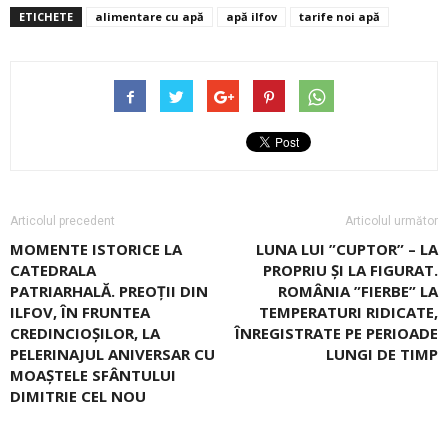
ETICHETE
alimentare cu apă
apă ilfov
tarife noi apă
Articolul precedent
Articolul următor
MOMENTE ISTORICE LA
LUNA LUI ”CUPTOR” – LA
CATEDRALA
PROPRIU ȘI LA FIGURAT.
PATRIARHALĂ. PREOŢII DIN
ROMÂNIA ”FIERBE” LA
ILFOV, ÎN FRUNTEA
TEMPERATURI RIDICATE,
CREDINCIOŞILOR, LA
ÎNREGISTRATE PE PERIOADE
PELERINAJUL ANIVERSAR CU
LUNGI DE TIMP
MOAŞTELE SFÂNTULUI
DIMITRIE CEL NOU