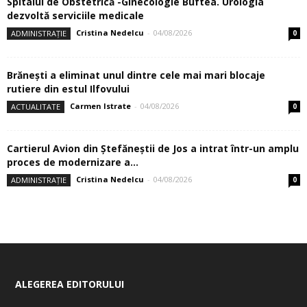
Spitalul de Obstetrică -Ginecologie Buftea. Urologia
dezvoltă serviciile medicale
Cristina Nedelcu
-
04/08/2026
ADMINISTRAȚIE
0
Brănești a eliminat unul dintre cele mai mari blocaje
rutiere din estul Ilfovului
Carmen Istrate
-
04/08/2026
ACTUALITATE
0
Cartierul Avion din Ştefăneştii de Jos a intrat într-un amplu
proces de modernizare a...
Cristina Nedelcu
-
04/08/2026
ADMINISTRAȚIE
0
ALEGEREA EDITORULUI