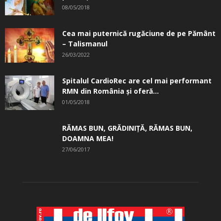
08/05/2018
Cea mai puternică rugăciune de pe Pământ
– Talismanul
26/03/2022
Spitalul CardioRec are cel mai performant
RMN din România și oferă...
01/05/2018
RĂMAS BUN, GRĂDINIŢĂ, ­RĂMAS BUN,
DOAMNA MEA!
27/06/2017