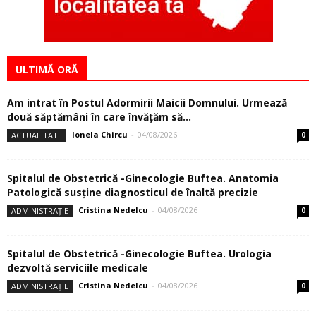
ULTIMĂ ORĂ
Am intrat în Postul Adormirii Maicii Domnului. Urmează
două săptămâni în care învăţăm să...
Ionela Chircu
-
04/08/2026
ACTUALITATE
0
Spitalul de Obstetrică -Ginecologie Buftea. Anatomia
Patologică susţine diagnosticul de înaltă precizie
Cristina Nedelcu
-
04/08/2026
ADMINISTRAȚIE
0
Spitalul de Obstetrică -Ginecologie Buftea. Urologia
dezvoltă serviciile medicale
Cristina Nedelcu
-
04/08/2026
ADMINISTRAȚIE
0