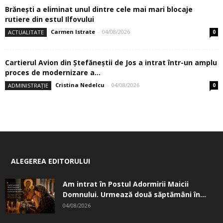
Brănești a eliminat unul dintre cele mai mari blocaje
rutiere din estul Ilfovului
Carmen Istrate
-
04/08/2026
ACTUALITATE
0
Cartierul Avion din Ştefăneştii de Jos a intrat într-un amplu
proces de modernizare a...
Cristina Nedelcu
-
04/08/2026
ADMINISTRAȚIE
0
ALEGEREA EDITORULUI
Am intrat în Postul Adormirii Maicii
Domnului. Urmează două săptămâni în...
04/08/2026