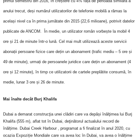
primul semestru din 2016, în creștere cu 4% față de perioada similară a
anului trecut, deși numărul utilizatorilor de telefonie mobilă a rămas la
același nivel ca în prima jumătate din 2015 (22,6 milioane), potrivit datelor
publicate de ANCOM.
În medie, un utilizator român vorbește la mobil 4
ore și 21 de minute într-o lună. Cel mai mult utilizează aceste servicii
abonații persoane fizice care dețin un abonament (trafic mediu – 5 ore și
49 de minute), urmați de persoanele juridice care dețin un abonament (4
ore și 12 minute), în timp ce utilizatorii de cartele preplătite consumă, în
medie, lunar 3 ore și 26 de minute.
Mai înalte decât Burj Khalifa
Dubai a demarat construcţia unei clădiri care va depăși înălţimea lui Burj
Khalifa (555 m), aflat tot în Dubai, deţinătorul actualului record de
înălțime. Dubai Creek Harbour , programat a fi finalizat în anul 2020, cu
ocazia Expoziție Mondiale care va avea loc în Dubai, va avea o înălțime