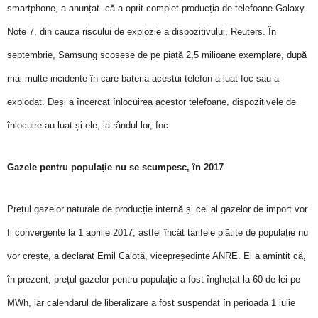
smartphone, a anunțat
că a oprit complet producția de telefoane Galaxy
Note 7, din cauza riscului de explozie a dispozitivului, Reuters. În
septembrie, Samsung scosese de pe piață 2,5 milioane exemplare, după
mai multe incidente în care bateria acestui telefon a luat foc sau a
explodat. Deși a încercat înlocuirea acestor telefoane, dispozitivele de
înlocuire au luat și ele, la rândul lor, foc.
Gazele pentru populație nu se scumpesc, în 2017
Prețul gazelor naturale de producție internă și cel al gazelor de import vor
fi convergente la 1 aprilie 2017, astfel încât tarifele plătite de populație nu
vor crește, a declarat Emil Calotă, vicepreședinte ANRE
. El a amintit că,
în prezent, prețul gazelor pentru populație a fost înghețat la 60 de lei pe
MWh, iar calendarul de liberalizare a fost suspendat în perioada 1 iulie