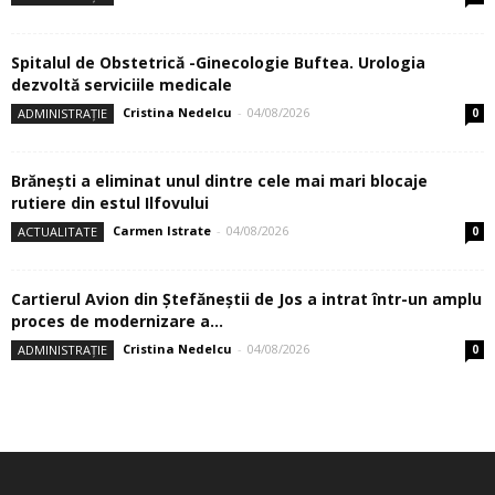
Spitalul de Obstetrică -Ginecologie Buftea. Urologia
dezvoltă serviciile medicale
Cristina Nedelcu
-
04/08/2026
ADMINISTRAȚIE
0
Brănești a eliminat unul dintre cele mai mari blocaje
rutiere din estul Ilfovului
Carmen Istrate
-
04/08/2026
ACTUALITATE
0
Cartierul Avion din Ştefăneştii de Jos a intrat într-un amplu
proces de modernizare a...
Cristina Nedelcu
-
04/08/2026
ADMINISTRAȚIE
0