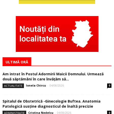
ULTIMĂ ORĂ
Am intrat în Postul Adormirii Maicii Domnului. Urmează
două săptămâni în care învăţăm să...
Ionela Chircu
-
04/08/2026
ACTUALITATE
0
Spitalul de Obstetrică -Ginecologie Buftea. Anatomia
Patologică susţine diagnosticul de înaltă precizie
Cristina Nedelcu
-
04/08/2026
ADMINISTRAȚIE
0