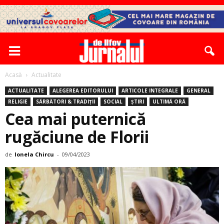
Acasă
Actualitate
ACTUALITATE
ALEGEREA EDITORULUI
ARTICOLE INTEGRALE
GENERAL
RELIGIE
SĂRBĂTORI & TRADIȚII
SOCIAL
ȘTIRI
ULTIMĂ ORĂ
Cea mai puternică
rugăciune de Florii
de
Ionela Chircu
-
09/04/2023