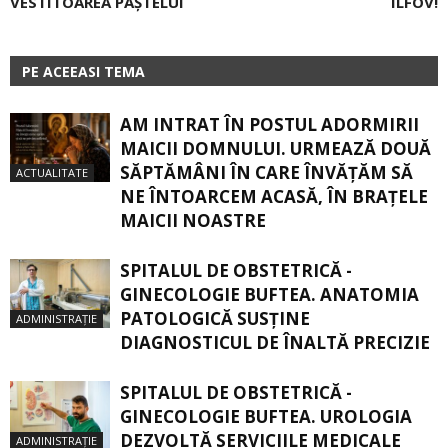
VESTITOAREA PAȘTELUI
ILFOV!
PE ACEEASI TEMA
AM INTRAT ÎN POSTUL ADORMIRII
MAICII DOMNULUI. URMEAZĂ DOUĂ
SĂPTĂMÂNI ÎN CARE ÎNVĂŢĂM SĂ
ACTUALITATE
NE ÎNTOARCEM ACASĂ, ÎN BRAŢELE
MAICII NOASTRE
SPITALUL DE OBSTETRICĂ -
GINECOLOGIE BUFTEA. ANATOMIA
PATOLOGICĂ SUSŢINE
ADMINISTRAȚIE
DIAGNOSTICUL DE ÎNALTĂ PRECIZIE
SPITALUL DE OBSTETRICĂ -
GINECOLOGIE BUFTEA. UROLOGIA
DEZVOLTĂ SERVICIILE MEDICALE
ADMINISTRAȚIE