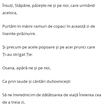
Însuți, Stăpâne, păzește‑ne și pe noi, care urmând
acelora,
Purtăm în mâini ramuri de copaci în această zi de
înainte‑prăznuire.
Și precum pe acele popoare și pe acei prunci care
Ți‑au strigat Ție:
Osana, apără‑ne și pe noi,
Ca prin laude și cântări duhovnicești
Să ne învrednicim de dătătoarea de viață Învierea cea
de a treia zi,