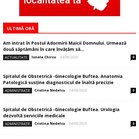
ULTIMĂ ORĂ
Am intrat în Postul Adormirii Maicii Domnului. Urmează
două săptămâni în care învăţăm să...
Ionela Chircu
-
04/08/2026
ACTUALITATE
0
Spitalul de Obstetrică -Ginecologie Buftea. Anatomia
Patologică susţine diagnosticul de înaltă precizie
Cristina Nedelcu
-
04/08/2026
ADMINISTRAȚIE
0
Spitalul de Obstetrică -Ginecologie Buftea. Urologia
dezvoltă serviciile medicale
Cristina Nedelcu
-
04/08/2026
ADMINISTRAȚIE
0