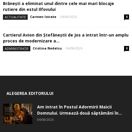
Brănești a eliminat unul dintre cele mai mari blocaje
rutiere din estul Ilfovului
Carmen Istrate
-
04/08/2026
ACTUALITATE
0
Cartierul Avion din Ştefăneştii de Jos a intrat într-un amplu
proces de modernizare a...
Cristina Nedelcu
-
04/08/2026
ADMINISTRAȚIE
0
ALEGEREA EDITORULUI
Am intrat în Postul Adormirii Maicii
Domnului. Urmează două săptămâni în...
04/08/2026