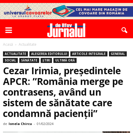
Acasă
Actualitate
ACTUALITATE
ALEGEREA EDITORULUI
ARTICOLE INTEGRALE
GENERAL
SOCIAL
SĂNĂTATE
ȘTIRI
ULTIMĂ ORĂ
Cezar Irimia, președintele
APCR: ”România merge pe
contrasens, având un
sistem de sănătate care
condamnă pacienţii”
de
Ionela Chircu
-
01/02/2024