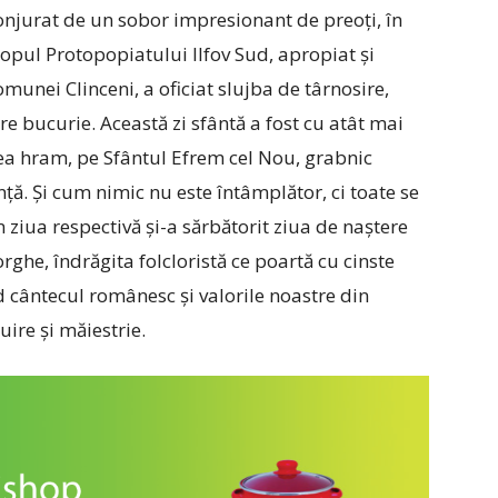
nconjurat de un sobor impresionant de preoți, în
opul Protopopiatului Ilfov Sud, apropiat și
comunei Clinceni, a oficiat slujba de târnosire,
e bucurie. Această zi sfântă a fost cu atât mai
ilea hram, pe Sfântul Efrem cel Nou, grabnic
nță. Și cum nimic nu este întâmplător, ci toate se
n ziua respectivă și-a sărbătorit ziua de naștere
e, îndrăgita folcloristă ce poartă cu cinste
nd cântecul românesc și valorile noastre din
uire și măiestrie.