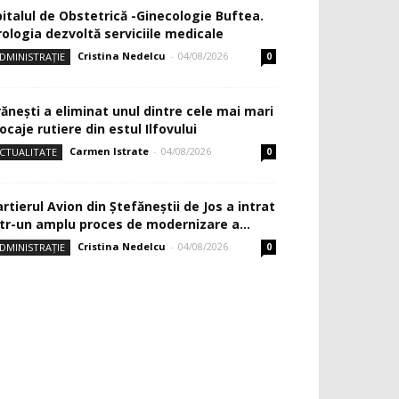
pitalul de Obstetrică -Ginecologie Buftea.
rologia dezvoltă serviciile medicale
Cristina Nedelcu
-
04/08/2026
DMINISTRAȚIE
0
rănești a eliminat unul dintre cele mai mari
ocaje rutiere din estul Ilfovului
Carmen Istrate
-
04/08/2026
CTUALITATE
0
rtierul Avion din Ştefăneştii de Jos a intrat
ntr-un amplu proces de modernizare a...
Cristina Nedelcu
-
04/08/2026
DMINISTRAȚIE
0