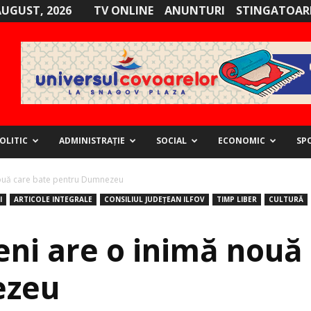
AUGUST, 2026
TV ONLINE
ANUNTURI
STINGATOARE
OLITIC
ADMINISTRAȚIE
SOCIAL
ECONOMIC
SP
ouă care bate pentru Dumnezeu
I
ARTICOLE INTEGRALE
CONSILIUL JUDEȚEAN ILFOV
TIMP LIBER
CULTURĂ
ni are o inimă nouă
ezeu