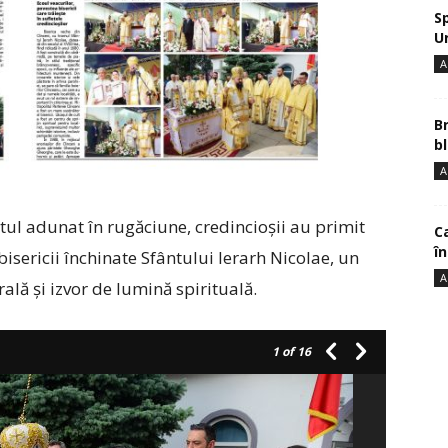
S
U
A
B
bl
A
etul adunat în rugăciune, credincioșii au primit
Ca
î
 bisericii închinate Sfântului Ierarh Nicolae, un
A
rală și izvor de lumină spirituală.
1
of 16