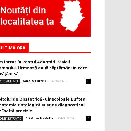
ULTIMĂ ORĂ
m intrat în Postul Adormirii Maicii
omnului. Urmează două săptămâni în care
văţăm să...
Ionela Chircu
-
04/08/2026
CTUALITATE
0
pitalul de Obstetrică -Ginecologie Buftea.
natomia Patologică susţine diagnosticul
 înaltă precizie
Cristina Nedelcu
-
04/08/2026
DMINISTRAȚIE
0