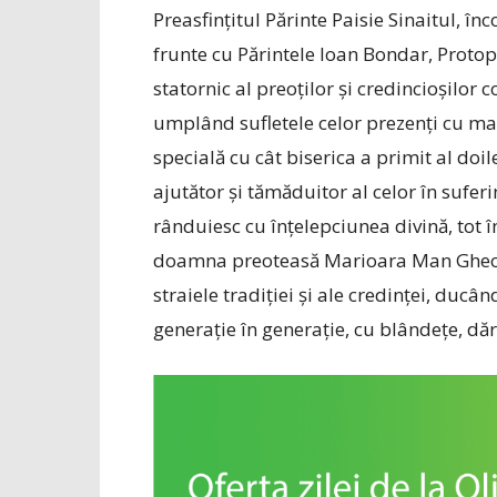
Preasfințitul Părinte Paisie Sinaitul, î
frunte cu Părintele Ioan Bondar, Protop
statornic al preoților și credincioșilor 
umplând sufletele celor prezenți cu mar
specială cu cât biserica a primit al do
ajutător și tămăduitor al celor în suferi
rânduiesc cu înțelepciunea divină, tot î
doamna preoteasă Marioara Man Gheorgh
straiele tradiției și ale credinței, ducâ
generație în generație, cu blândețe, dăr