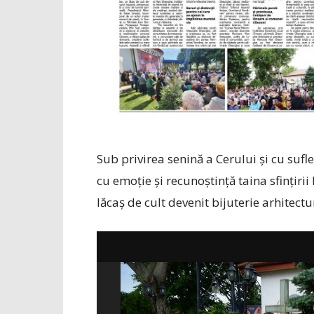
Sub privirea senină a Cerului și cu sufl
cu emoție și recunoștință taina sfințirii
lăcaș de cult devenit bijuterie arhitectu