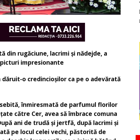
tă din rugăciune, lacrimi și nădejde, a
 picturi impresionante
 a dăruit-o credincioșilor ca pe o adevărată
eosebită, înmiresmată de parfumul florilor
lțate către Cer, avea să îmbrace comuna
upă ani de trudă și jertfă, după lacrimi și
ată pe locul celei vechi, păstorită de