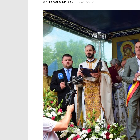
de
Ionela Chircu
-
27/05/2025