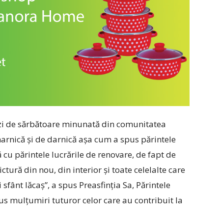
 zi de sărbătoare minunată din comunitatea
rnică și de darnică așa cum a spus părintele
 cu părintele lucrările de renovare, de fapt de
pictură din nou, din interior și toate celelalte care
sfânt lăcaș”, a spus Preasfinția Sa, Părintele
 dus mulțumiri tuturor celor care au contribuit la