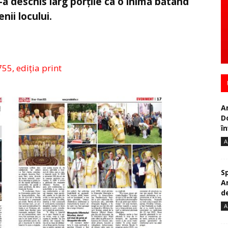
a deschis larg porțile ca o inimă bătând
ii locului.
755, ediția print
A
D
în
A
S
A
de
A