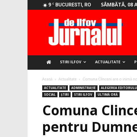
9
SÂMBĂTĂ, 08 
C
BUCURESTI, RO
Jurnalul
de
Ilfov
STIRI ILFOV
ACTUALITATE
P
Acasă
Actualitate
Comuna Clinceni are o inimă n
ACTUALITATE
ADMINISTRAȚIE
ALEGEREA EDITORULU
SOCIAL
ȘTIRI
STIRI ILFOV
ULTIMĂ ORĂ
Comuna Clince
pentru Dumn