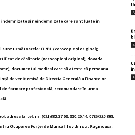
U
A
indemnizate şi neindemnizate care sunt luate în
B
bl
A
unt următoarele: CI./BI. (xerocopie şi original);
ertificat de căsătorie (xerocopie şi original); dovada
Ca
diplome); documentul medical care să ateste că persoana
î
A
inţă de venit emisă de Direcţia Generală a Finanţelor
amul de formare profesională; recomandare în urma
ală.
adresa la tel. nr. (021)332.37.08; 330.20.14; 0785/280.308;
entru Ocuparea Forţei de Muncă Ilfov din str. Ruginoasa,