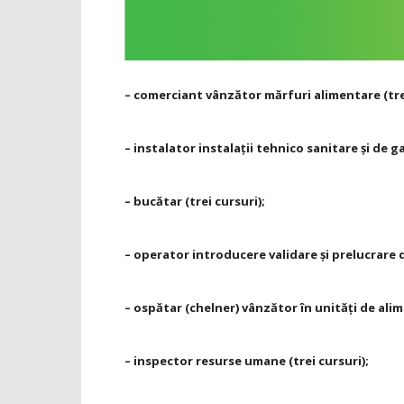
–
comerciant vânzător mărfuri alimentare (trei
–
instalator instalaţii tehnico sanitare şi de g
–
bucătar (trei cursuri);
–
operator introducere validare şi prelucrare d
–
ospătar (chelner) vânzător în unităţi de alim
–
inspector resurse umane (trei cursuri);