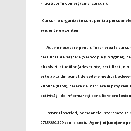
–
lucrător în comerţ (cinci cursuri).
Cursurile organizate sunt pentru persoanele 
evidenţele agenţiei.
Actele necesare pentru înscrierea la cursuri s
certificat de naştere (xerocopie şi original); c
absolvirii studiilor (adeverinţe, certificat, 
este aptă din punct de vedere medical; adever
Publice (Ilfov); cerere de înscriere la progr
activităţii de informare şi consiliere profesion
Pentru înscrieri, persoanele interesate se pot 
0785/280.309 sau la sediul Agenţiei Judeţene p