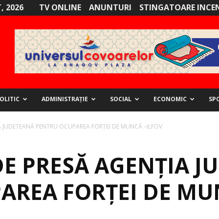
, 2026
TV ONLINE
ANUNTURI
STINGATOARE INCE
OLITIC
ADMINISTRAȚIE
SOCIAL
ECONOMIC
SP
 JUDEŢEANĂ PENTRU OCUPAREA FORŢEI DE MUNCĂ –ILFOV
E PRESĂ AGENŢIA J
AREA FORŢEI DE MU