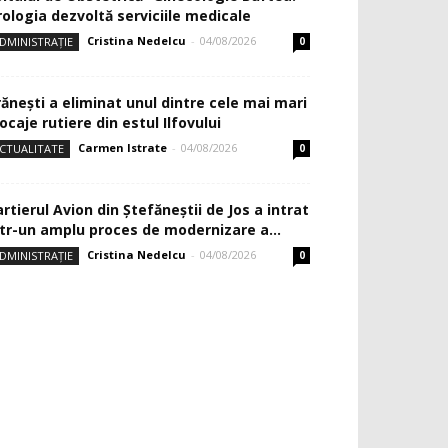
rologia dezvoltă serviciile medicale
Cristina Nedelcu
-
04/08/2026
DMINISTRAȚIE
0
rănești a eliminat unul dintre cele mai mari
ocaje rutiere din estul Ilfovului
Carmen Istrate
-
04/08/2026
CTUALITATE
0
rtierul Avion din Ştefăneştii de Jos a intrat
ntr-un amplu proces de modernizare a...
Cristina Nedelcu
-
04/08/2026
DMINISTRAȚIE
0