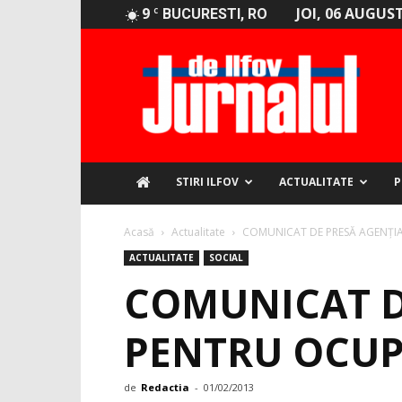
9
JOI, 06 AUGUST
C
BUCURESTI, RO
Jurnalul
de
Ilfov
STIRI ILFOV
ACTUALITATE
P
Acasă
Actualitate
COMUNICAT DE PRESĂ AGENŢIA
ACTUALITATE
SOCIAL
COMUNICAT D
PENTRU OCUP
de
Redactia
-
01/02/2013