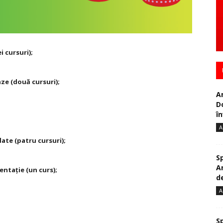
 cursuri);
aze (două cursuri);
A
D
în
A
ate (patru cursuri);
S
A
entaţie (un curs);
de
A
S