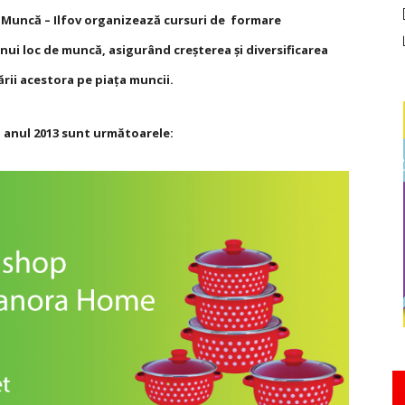
 Muncă – Ilfov organizează cursuri de formare
ui loc de muncă, asigurând creşterea şi diversificarea
rii acestora pe piaţa muncii.
u anul 2013 sunt următoarele: