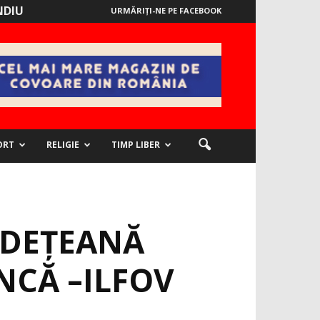
NDIU
URMĂRIȚI-NE PE FACEBOOK
ORT
RELIGIE
TIMP LIBER
UDEŢEANĂ
NCĂ –ILFOV