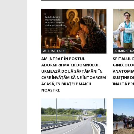
ACTUALITATE
ADMINISTRA
AM INTRAT ÎN POSTUL
SPITALUL 
ADORMIRII MAICII DOMNULUI.
GINECOLOG
URMEAZĂ DOUĂ SĂPTĂMÂNI ÎN
ANATOMIA
CARE ÎNVĂŢĂM SĂ NE ÎNTOARCEM
SUSŢINE D
ACASĂ, ÎN BRAŢELE MAICII
ÎNALTĂ PRE
NOASTRE