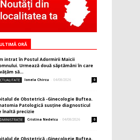
ULTIMĂ ORĂ
m intrat în Postul Adormirii Maicii
omnului. Urmează două săptămâni în care
văţăm să...
Ionela Chircu
-
04/08/2026
CTUALITATE
0
pitalul de Obstetrică -Ginecologie Buftea.
natomia Patologică susţine diagnosticul
 înaltă precizie
Cristina Nedelcu
-
04/08/2026
DMINISTRAȚIE
0
pitalul de Obstetrică -Ginecologie Buftea.