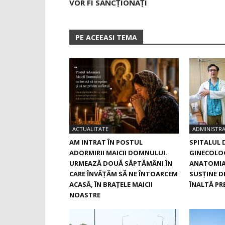
VOR FI SANCŢIONAŢI
PE ACEEASI TEMA
ACTUALITATE
ADMINISTRA
AM INTRAT ÎN POSTUL
SPITALUL 
ADORMIRII MAICII DOMNULUI.
GINECOLOG
URMEAZĂ DOUĂ SĂPTĂMÂNI ÎN
ANATOMIA
CARE ÎNVĂŢĂM SĂ NE ÎNTOARCEM
SUSŢINE D
ACASĂ, ÎN BRAŢELE MAICII
ÎNALTĂ PRE
NOASTRE