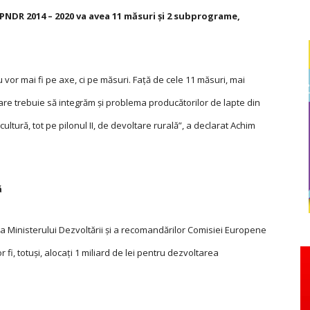
PNDR 2014 – 2020 va avea 11 măsuri şi 2 subprograme,
u vor mai fi pe axe, ci pe măsuri. Faţă de cele 11 măsuri, mai
e trebuie să integrăm şi problema producătorilor de lapte din
tură, tot pe pilonul II, de devoltare rurală”, a declarat Achim
ă
tea Ministerului Dezvoltării şi a recomandărilor Comisiei Europene
 fi, totuşi, alocaţi 1 miliard de lei pentru dezvoltarea