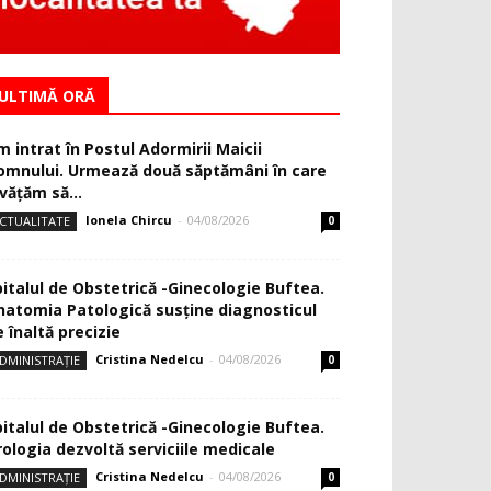
ULTIMĂ ORĂ
m intrat în Postul Adormirii Maicii
omnului. Urmează două săptămâni în care
văţăm să...
Ionela Chircu
-
04/08/2026
CTUALITATE
0
pitalul de Obstetrică -Ginecologie Buftea.
natomia Patologică susţine diagnosticul
 înaltă precizie
Cristina Nedelcu
-
04/08/2026
DMINISTRAȚIE
0
pitalul de Obstetrică -Ginecologie Buftea.
rologia dezvoltă serviciile medicale
Cristina Nedelcu
-
04/08/2026
DMINISTRAȚIE
0