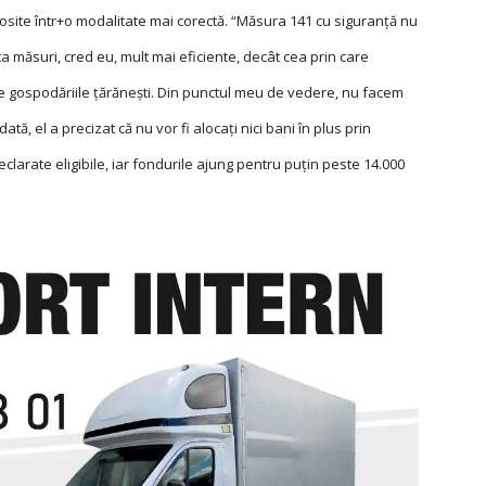
losite într+o modalitate mai corectă. “Măsura 141 cu siguranţă nu
ta măsuri, cred eu, mult mai eficiente, decât cea prin care
tre gospodăriile ţărăneşti. Din punctul meu de vedere, nu facem
ă, el a precizat că nu vor fi alocaţi nici bani în plus prin
clarate eligibile, iar fondurile ajung pentru puţin peste 14.000