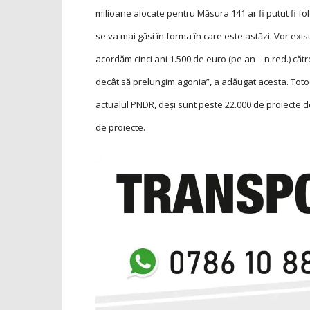
milioane alocate pentru Măsura 141 ar fi putut fi fo
se va mai găsi în forma în care este astăzi. Vor exis
acordăm cinci ani 1.500 de euro (pe an – n.red.) că
decât să prelungim agonia”, a adăugat acesta. Totodat
actualul PNDR, deşi sunt peste 22.000 de proiecte de
de proiecte.