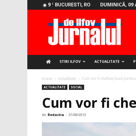
9
DUMINICĂ, 09 
C
BUCURESTI, RO
Jurnalul
de
Ilfov
STIRI ILFOV
ACTUALITATE
P
Acasă
Actualitate
Cum vor fi cheltuiţi banii pent
ACTUALITATE
SOCIAL
Cum vor fi che
de
Redactia
-
01/08/2013