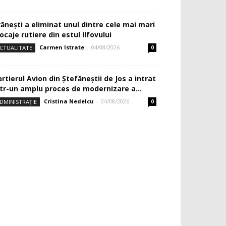
rănești a eliminat unul dintre cele mai mari
ocaje rutiere din estul Ilfovului
Carmen Istrate
-
04/08/2026
CTUALITATE
0
rtierul Avion din Ştefăneştii de Jos a intrat
ntr-un amplu proces de modernizare a...
Cristina Nedelcu
-
04/08/2026
DMINISTRAȚIE
0