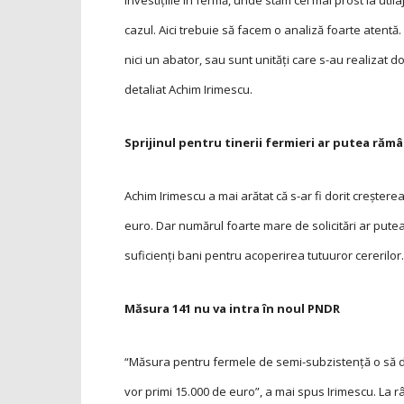
investiţiile în fermă, unde stăm cel mai prost la utila
cazul. Aici trebuie să facem o analiză foarte atentă.
nici un abator, sau sunt unităţi care s-au realizat d
detaliat Achim Irimescu.
Sprijinul pentru tinerii fermieri ar putea rămâ
Achim Irimescu a mai arătat că s-ar fi dorit creşterea 
euro. Dar numărul foarte mare de solicitări ar pute
suficienţi bani pentru acoperirea tutuuror cererilor.
Măsura 141 nu va intra în noul PNDR
“Măsura pentru fermele de semi-subzistenţă o să d
vor primi 15.000 de euro”, a mai spus Irimescu. La r