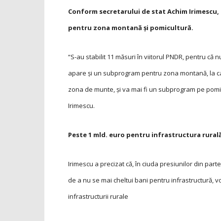
Conform secretarului de stat Achim Irimescu, 
pentru zona montană şi pomicultură.
“S-au stabilit 11 măsuri în viitorul PNDR, pentru că n
apare şi un subprogram pentru zona montană, la car
zona de munte, şi va mai fi un subprogram pe pomicul
Irimescu.
Peste 1 mld. euro pentru infrastructura rural
Irimescu a precizat că, în ciuda presiunilor din par
de a nu se mai cheltui bani pentru infrastructură, vor
infrastructurii rurale