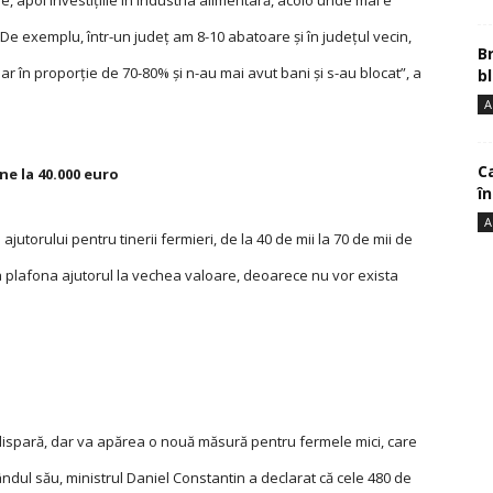
je, apoi in­vestiţiile în industria alimentară, acolo unde mai e
 De exemplu, într-un judeţ am 8-10 abatoare şi în judeţul vecin,
B
oar în proporţie de 70-80% şi n-au mai avut bani şi s-au blocat”, a
bl
A
Ca
ne la 40.000 euro
î
A
ajutorului pentru tinerii fermieri, de la 40 de mii la 70 de mii de
a plafona ajutorul la vechea valoare, deoarece nu vor exista
ispară, dar va apărea o nouă măsură pentru fermele mici, care
ândul său, ministrul Daniel Constantin a declarat că cele 480 de