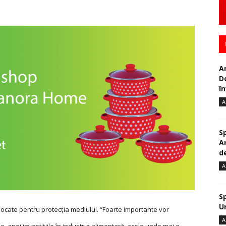
A
D
în
A
S
A
de
A
S
U
 alocate pentru protecţia mediului. “Foarte importante vor
A