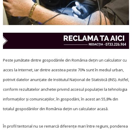
Peste jumătate dintre gospodăriile din România deţin un calculator cu
acces la Internet, iar dintre acestea peste 70% sunt în mediul urban,
potrivit datelor anunţate de Institutul Naţional de Statistică (INS). Astfel,
conform rezultatelor anchetei privind accesul populaţiei la tehnologia
informaţiilor şi comunicaţiilor, în gospodării, în acest an 55,8% din
totalul gospodăriilor din România deţin un calculator acasă.
În profil teritorial nu se remarcă diferenţe mari între regiuni, ponderea