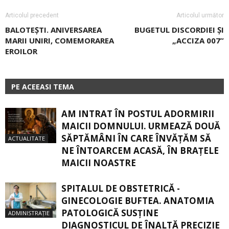
Articolul precedent
Articolul următor
BALOTEŞTI. ANIVERSAREA
BUGETUL DISCORDIEI ȘI
MARII UNIRI, COMEMORAREA
„ACCIZA 007”
EROILOR
PE ACEEASI TEMA
AM INTRAT ÎN POSTUL ADORMIRII
MAICII DOMNULUI. URMEAZĂ DOUĂ
SĂPTĂMÂNI ÎN CARE ÎNVĂŢĂM SĂ
ACTUALITATE
NE ÎNTOARCEM ACASĂ, ÎN BRAŢELE
MAICII NOASTRE
SPITALUL DE OBSTETRICĂ -
GINECOLOGIE BUFTEA. ANATOMIA
PATOLOGICĂ SUSŢINE
ADMINISTRAȚIE
DIAGNOSTICUL DE ÎNALTĂ PRECIZIE