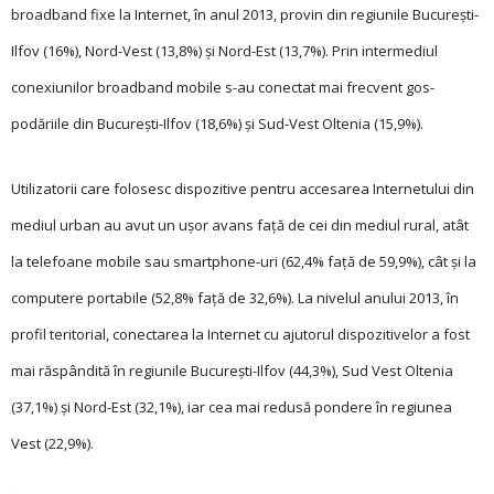
broadband fixe la Internet, în anul 2013, provin din regiunile Bucureşti-
Ilfov (16%), Nord-Vest (13,8%) şi Nord-Est (13,7%). Prin in­termediul
conexiunilor broadband mobile s-au co­nectat mai frecvent gos­
podăriile din Bucureşti-Ilfov (18,6%) şi Sud-Vest Oltenia (15,9%).
Utilizatorii care folo­sesc dispozitive pentru accesarea Internetului din
mediul urban au avut un uşor avans faţă de cei din mediul rural, atât
la telefoane mobile sau smartphone-uri (62,4% faţă de 59,9%), cât şi la
computere portabile (52,8% faţă de 32,6%). La nivelul anului 2013, în
profil teritorial, conectarea la Internet cu ajutorul dispozitivelor a fost
mai răspândită în regiunile Bucureşti-Ilfov (44,3%), Sud Vest Oltenia
(37,1%) şi Nord-Est (32,1%), iar cea mai redusă pondere în regiunea
Vest (22,9%).