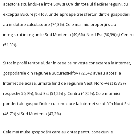
acestora situându-se între 50% şi 60% din totalul fiecărei regiuni, cu
excepţia Bucureşti-Ilfov, unde aproape trei sferturi dintre gospodării
au în dotare calculatoare (74,3%). Cele mai mici proporţii s-au
înregistrat în regiunile Sud Muntenia (49,6%), Nord-Est (50,3%) şi Centru
(51,3%).
Și tot în profil terito­rial, dar în ceea ce privește conectarea la Internet,
gospodăriile din regiunea Bucureşti-Ilfov (72,5%) aveau acces la
Internet de acasă, urmată fiind de regiunile Vest, Nord-Vest (58,3%
respectiv 56,9%), Sud-Est (51,2%) şi Centru (49,5%). Cele mai mici
ponderi ale gospodăriilor cu conectare la Internet se află în Nord-Est
(45,7%) şi Sud Muntenia (47,2%).
Cele mai multe gospodării care au optat pentru conexiunile