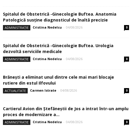
Spitalul de Obstetrică -Ginecologie Buftea. Anatomia
Patologică susţine diagnosticul de înaltă precizie
Cristina Nedelcu
-
04/08/2026
ADMINISTRAȚIE
0
Spitalul de Obstetrică -Ginecologie Buftea. Urologia
dezvoltă serviciile medicale
Cristina Nedelcu
-
04/08/2026
ADMINISTRAȚIE
0
Brănești a eliminat unul dintre cele mai mari blocaje
rutiere din estul Ilfovului
Carmen Istrate
-
04/08/2026
ACTUALITATE
0
Cartierul Avion din Ştefăneştii de Jos a intrat într-un amplu
proces de modernizare a...
Cristina Nedelcu
-
04/08/2026
ADMINISTRAȚIE
0