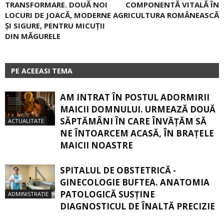
TRANSFORMARE. DOUĂ NOI
COMPONENTĂ VITALĂ ÎN
LOCURI DE JOACĂ, MODERNE
AGRICULTURA ROMÂNEASCĂ
ŞI SIGURE, PENTRU MICUŢII
DIN MĂGURELE
PE ACEEASI TEMA
AM INTRAT ÎN POSTUL ADORMIRII
MAICII DOMNULUI. URMEAZĂ DOUĂ
SĂPTĂMÂNI ÎN CARE ÎNVĂŢĂM SĂ
ACTUALITATE
NE ÎNTOARCEM ACASĂ, ÎN BRAŢELE
MAICII NOASTRE
SPITALUL DE OBSTETRICĂ -
GINECOLOGIE BUFTEA. ANATOMIA
PATOLOGICĂ SUSŢINE
ADMINISTRAȚIE
DIAGNOSTICUL DE ÎNALTĂ PRECIZIE