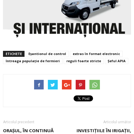
ETICHETE
Eșantionul de control
extras în format electronic
întreaga populație de fermieri
reguli foarte stricte
Șeful APIA
Articolul precedent
Articolul următor
ORAȘUL, ÎN CONTINUĂ
INVESTIȚIILE ÎN IRIGAȚII,