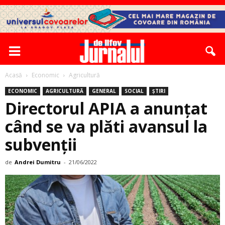
Acasă
Economic
Agricultură
ECONOMIC
AGRICULTURĂ
GENERAL
SOCIAL
ȘTIRI
Directorul APIA a anunțat
când se va plăti avansul la
subvenții
de
Andrei Dumitru
-
21/06/2022