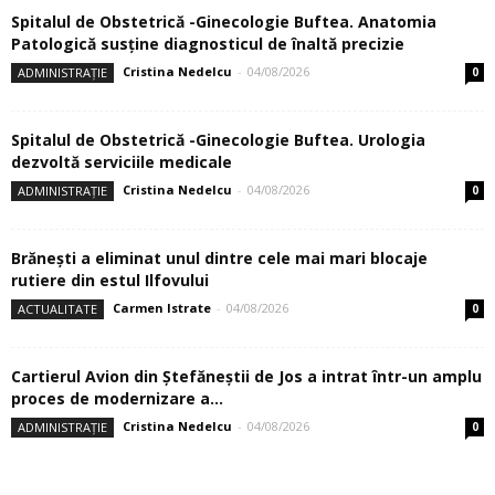
Spitalul de Obstetrică -Ginecologie Buftea. Anatomia
Patologică susţine diagnosticul de înaltă precizie
Cristina Nedelcu
-
04/08/2026
ADMINISTRAȚIE
0
Spitalul de Obstetrică -Ginecologie Buftea. Urologia
dezvoltă serviciile medicale
Cristina Nedelcu
-
04/08/2026
ADMINISTRAȚIE
0
Brănești a eliminat unul dintre cele mai mari blocaje
rutiere din estul Ilfovului
Carmen Istrate
-
04/08/2026
ACTUALITATE
0
Cartierul Avion din Ştefăneştii de Jos a intrat într-un amplu
proces de modernizare a...
Cristina Nedelcu
-
04/08/2026
ADMINISTRAȚIE
0