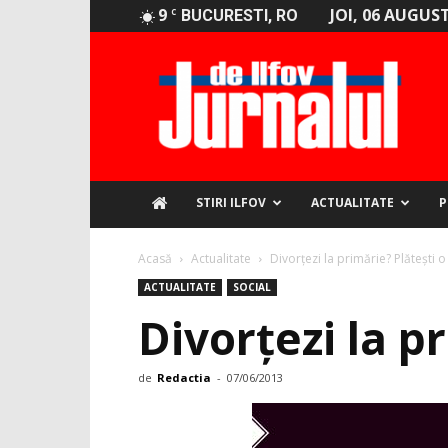
9
JOI, 06 AUGUST
C
BUCURESTI, RO
Jurnalul
de
Ilfov
STIRI ILFOV
ACTUALITATE
P
Acasă
Actualitate
Divorțezi la primărie? Plătești 
ACTUALITATE
SOCIAL
Divorțezi la p
de
Redactia
-
07/06/2013