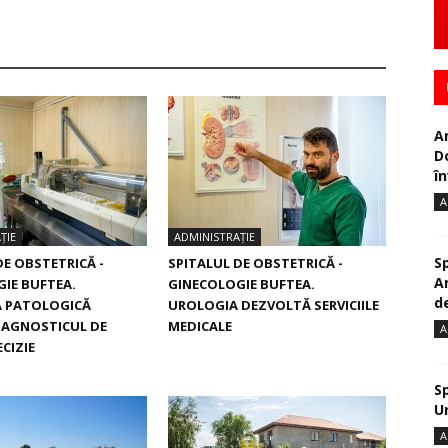
A
D
în
A
ȚIE
ADMINISTRAȚIE
S
DE OBSTETRICĂ -
SPITALUL DE OBSTETRICĂ -
A
IE BUFTEA.
GINECOLOGIE BUFTEA.
de
 PATOLOGICĂ
UROLOGIA DEZVOLTĂ SERVICIILE
IAGNOSTICUL DE
MEDICALE
A
CIZIE
S
U
A