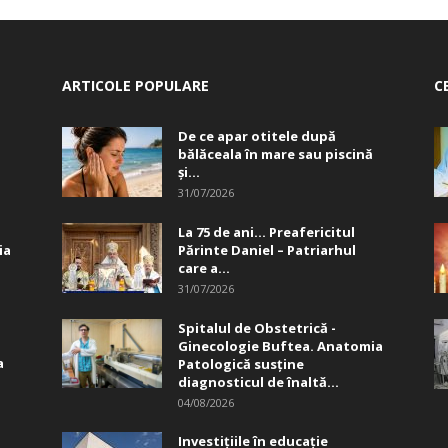
ARTICOLE POPULARE
C
De ce apar otitele după
bălăceala în mare sau piscină
și...
31/07/2026
La 75 de ani… Preafericitul
ia
Părinte Daniel – Patriarhul
care a...
31/07/2026
Spitalul de Obstetrică -
Ginecologie Buftea. Anatomia
a
Patologică susţine
diagnosticul de înaltă...
04/08/2026
Investițiile în educație