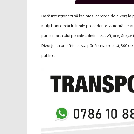
Dacă intenționezi să înaintezi cererea de divorț la pr
mulți bani decât în lunile precedente. Autoritățile au
punct mariajului pe cale administrativă, pregătește î
Divorțul la primărie costa până luna trecută, 300 d
publice.