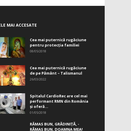
ELE MAI ACCESATE
Cea mai puternică rugăciune
pentru protecția familiei
08/05/2018
Cea mai puternică rugăciune
de pe Pământ – Talismanul
26/03/2022
Spitalul CardioRec are cel mai
performant RMN din România
și oferă...
01/05/2018
RĂMAS BUN, GRĂDINIŢĂ, ­
RĂMAS BUN, DOAMNA MEA!