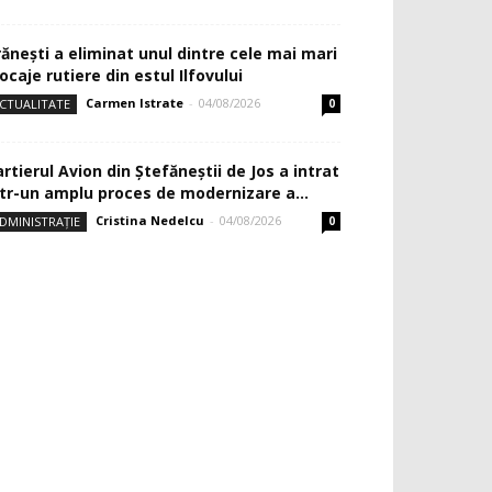
rănești a eliminat unul dintre cele mai mari
ocaje rutiere din estul Ilfovului
Carmen Istrate
-
04/08/2026
CTUALITATE
0
rtierul Avion din Ştefăneştii de Jos a intrat
ntr-un amplu proces de modernizare a...
Cristina Nedelcu
-
04/08/2026
DMINISTRAȚIE
0