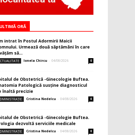
ULTIMĂ ORĂ
m intrat în Postul Adormirii Maicii
omnului. Urmează două săptămâni în care
văţăm să...
Ionela Chircu
-
04/08/2026
CTUALITATE
0
pitalul de Obstetrică -Ginecologie Buftea.
natomia Patologică susţine diagnosticul
 înaltă precizie
Cristina Nedelcu
-
04/08/2026
DMINISTRAȚIE
0
pitalul de Obstetrică -Ginecologie Buftea.
rologia dezvoltă serviciile medicale
Cristina Nedelcu
-
04/08/2026
DMINISTRAȚIE
0