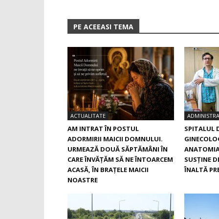
PE ACEEASI TEMA
ACTUALITATE
ADMINISTRA
AM INTRAT ÎN POSTUL
SPITALUL 
ADORMIRII MAICII DOMNULUI.
GINECOLOG
URMEAZĂ DOUĂ SĂPTĂMÂNI ÎN
ANATOMIA
CARE ÎNVĂŢĂM SĂ NE ÎNTOARCEM
SUSŢINE D
ACASĂ, ÎN BRAŢELE MAICII
ÎNALTĂ PRE
NOASTRE