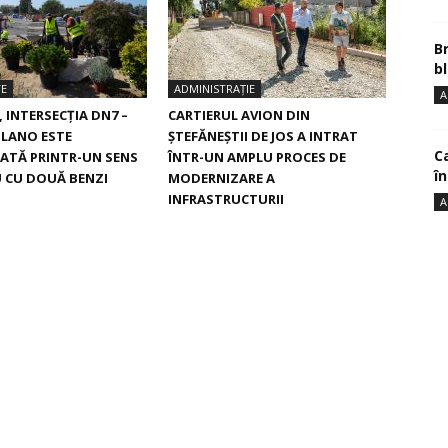
B
bl
TE
ADMINISTRAȚIE
A
, INTERSECŢIA DN7 –
CARTIERUL AVION DIN
ILANO ESTE
ŞTEFĂNEŞTII DE JOS A INTRAT
Ca
ATĂ PRINTR-UN SENS
ÎNTR-UN AMPLU PROCES DE
î
 CU DOUĂ BENZI
MODERNIZARE A
INFRASTRUCTURII
A