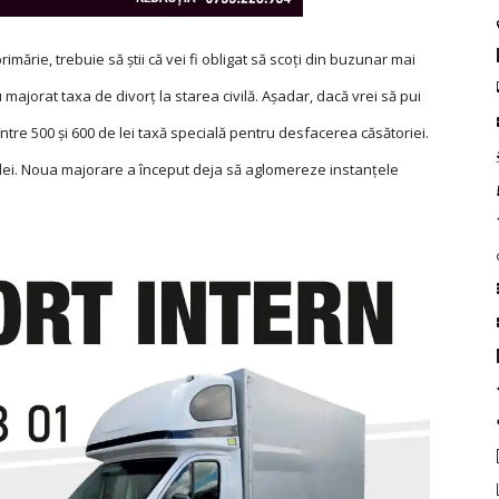
imărie, trebuie să știi că vei fi obligat să scoți din buzunar mai
 majorat taxa de divorț la starea civilă. Așadar, dacă vrei să pui
ntre 500 și 600 de lei taxă specială pentru desfacerea căsătoriei.
e lei. Noua majorare a început deja să aglomereze instanțele