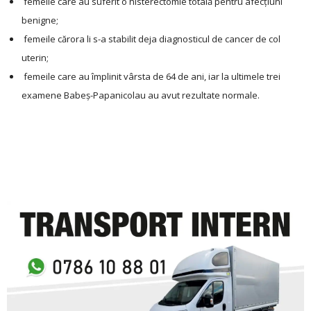
femeile care au suferit o histerectomie totală pentru afecţiuni
benigne;
femeile cărora li s-a stabilit deja diagnosticul de cancer de col
uterin;
femeile care au împlinit vârsta de 64 de ani, iar la ultimele trei
examene Babeş-Papanicolau au avut rezultate normale.