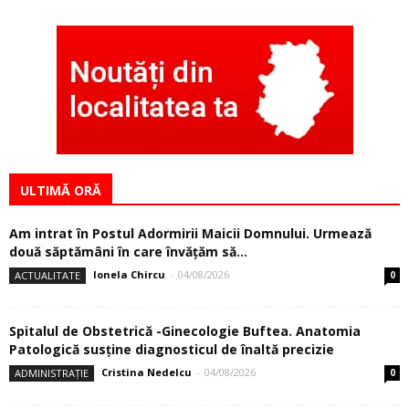
ULTIMĂ ORĂ
Am intrat în Postul Adormirii Maicii Domnului. Urmează
două săptămâni în care învăţăm să...
Ionela Chircu
-
04/08/2026
ACTUALITATE
0
Spitalul de Obstetrică -Ginecologie Buftea. Anatomia
Patologică susţine diagnosticul de înaltă precizie
Cristina Nedelcu
-
04/08/2026
ADMINISTRAȚIE
0