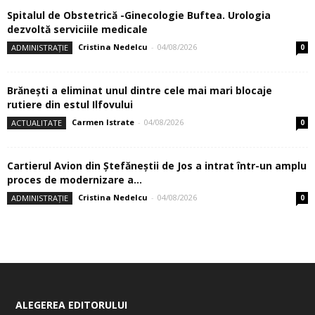
Spitalul de Obstetrică -Ginecologie Buftea. Urologia
dezvoltă serviciile medicale
Cristina Nedelcu
-
04/08/2026
ADMINISTRAȚIE
0
Brănești a eliminat unul dintre cele mai mari blocaje
rutiere din estul Ilfovului
Carmen Istrate
-
04/08/2026
ACTUALITATE
0
Cartierul Avion din Ştefăneştii de Jos a intrat într-un amplu
proces de modernizare a...
Cristina Nedelcu
-
04/08/2026
ADMINISTRAȚIE
0
ALEGEREA EDITORULUI