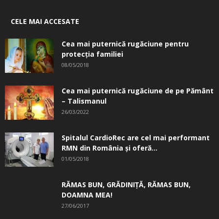
CELE MAI ACCESATE
Cea mai puternică rugăciune pentru
protecția familiei
08/05/2018
Cea mai puternică rugăciune de pe Pământ
– Talismanul
26/03/2022
Spitalul CardioRec are cel mai performant
RMN din România și oferă...
01/05/2018
RĂMAS BUN, GRĂDINIŢĂ, ­RĂMAS BUN,
DOAMNA MEA!
27/06/2017