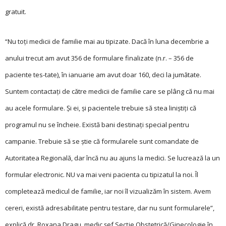
gratuit.
“Nu toţi medicii de familie mai au tipizate. Dacă în luna decembrie a
anului trecut am avut 356 de formulare finalizate (n.r. – 356 de
paciente tes-tate), în ianuarie am avut doar 160, deci la jumătate.
Suntem contactaţi de către medicii de familie care se plâng că nu mai
au acele formulare. Şi ei, şi pacientele trebuie să stea liniştiţi că
programul nu se încheie. Există bani destinaţi special pentru
campanie. Trebuie să se ştie că formularele sunt comandate de
Autoritatea Regională, dar încă nu au ajuns la medici. Se lucrează la un
formular electronic. NU va mai veni pacienta cu tipizatul la noi. Îl
completează medicul de familie, iar noi îl vizualizăm în sistem. Avem
cereri, există adresabilitate pentru testare, dar nu sunt formularele”,
explică dr. Roxana Dragu, medic şef Secţie Obstetrică/Ginecologie în