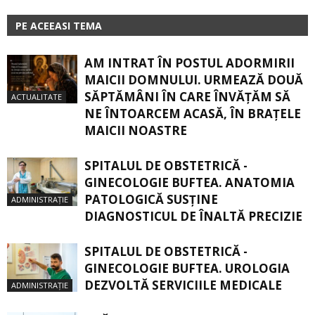
PE ACEEASI TEMA
AM INTRAT ÎN POSTUL ADORMIRII
MAICII DOMNULUI. URMEAZĂ DOUĂ
SĂPTĂMÂNI ÎN CARE ÎNVĂŢĂM SĂ
ACTUALITATE
NE ÎNTOARCEM ACASĂ, ÎN BRAŢELE
MAICII NOASTRE
SPITALUL DE OBSTETRICĂ -
GINECOLOGIE BUFTEA. ANATOMIA
PATOLOGICĂ SUSŢINE
ADMINISTRAȚIE
DIAGNOSTICUL DE ÎNALTĂ PRECIZIE
SPITALUL DE OBSTETRICĂ -
GINECOLOGIE BUFTEA. UROLOGIA
DEZVOLTĂ SERVICIILE MEDICALE
ADMINISTRAȚIE