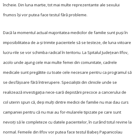
încheie. Din luna martie, tot mai multe reprezentante ale sexului
frumos îşi vor putea face testul fără probleme.
Dacă la momentul actual majoritatea medicilor de familie sunt puşi în
imposibilitatea de a-şi trimite pacientele să se testeze, de luna viitoare
lucru-rile se vor schimba radical în teritoriu. La Spitalul Judeţean Ilfov,
acolo unde ajung cele mai multe femei din comunitate, cadrele
medicale sunt pregătite cu toate cele necesare pentru ca programul să
se desfăşoare fără întrerupere. Specialiştii din clinicile unde se
realizează investigaţia nece-sară depistării precoce a cancerului de
col uterin spun că, deşi mulţi dintre medicii de familie nu mai dau curs
campaniei pentru că nu mai au for-mularele tipizate pe care sunt
nevoiţi să le completeze cu datele pacientelor, în curând totul revine la
normal. Femeile din Ilfov vor putea face testul Babeş Papanicolau