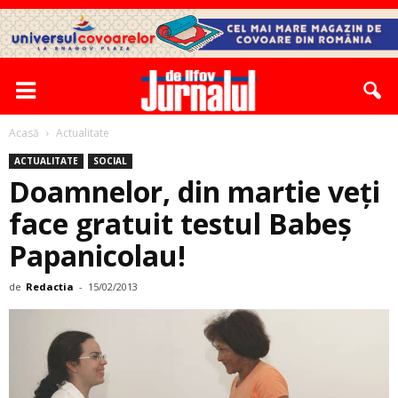
Acasă
Actualitate
ACTUALITATE
SOCIAL
Doamnelor, din martie veţi
face gratuit testul Babeș
Papanicolau!
de
Redactia
-
15/02/2013