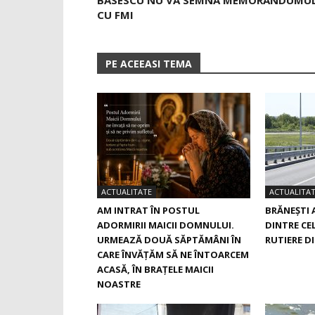
BĂSESCU NU VA SEMNA MEMORANDUMU
CU FMI
PE ACEEASI TEMA
ACTUALITATE
ACTUALITA
AM INTRAT ÎN POSTUL
BRĂNEȘTI 
ADORMIRII MAICII DOMNULUI.
DINTRE CE
URMEAZĂ DOUĂ SĂPTĂMÂNI ÎN
RUTIERE D
CARE ÎNVĂŢĂM SĂ NE ÎNTOARCEM
ACASĂ, ÎN BRAŢELE MAICII
NOASTRE