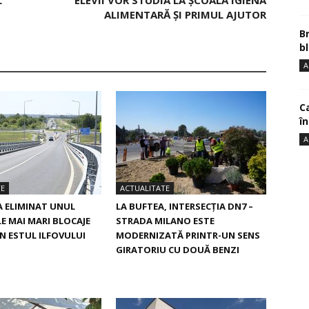
L
ELEVII VOR STUDIA LA ȘCOALĂ IGIENA
ALIMENTARĂ ȘI PRIMUL AJUTOR
B
bl
A
Ca
î
A
TE
ACTUALITATE
A ELIMINAT UNUL
LA BUFTEA, INTERSECŢIA DN7 –
LE MAI MARI BLOCAJE
STRADA MILANO ESTE
IN ESTUL ILFOVULUI
MODERNIZATĂ PRINTR-UN SENS
GIRATORIU CU DOUĂ BENZI