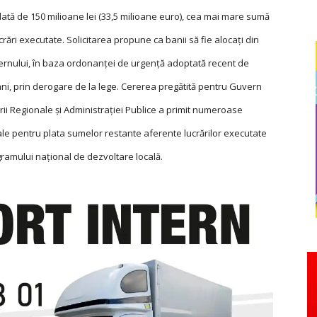
ată de 150 milioane lei (33,5 milioane euro), cea mai mare sumă
crări executate. Solicitarea propune ca banii să fie alocaţi din
vernului, în baza ordonanţei de urgenţă adoptată recent de
ani, prin derogare de la lege. Cererea pregătită pentru Guvern
rii Regionale şi Administrației Publice a primit numeroase
locale pentru plata sumelor restante aferente lucrărilor executate
ogramului naţional de dezvoltare locală.