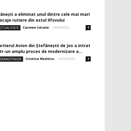
rănești a eliminat unul dintre cele mai mari
ocaje rutiere din estul Ilfovului
Carmen Istrate
-
04/08/2026
CTUALITATE
0
rtierul Avion din Ştefăneştii de Jos a intrat
ntr-un amplu proces de modernizare a...
Cristina Nedelcu
-
04/08/2026
DMINISTRAȚIE
0