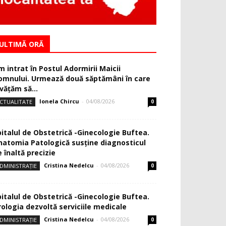
ULTIMĂ ORĂ
m intrat în Postul Adormirii Maicii
omnului. Urmează două săptămâni în care
văţăm să...
Ionela Chircu
-
04/08/2026
CTUALITATE
0
pitalul de Obstetrică -Ginecologie Buftea.
natomia Patologică susţine diagnosticul
 înaltă precizie
Cristina Nedelcu
-
04/08/2026
DMINISTRAȚIE
0
pitalul de Obstetrică -Ginecologie Buftea.
rologia dezvoltă serviciile medicale
Cristina Nedelcu
-
04/08/2026
DMINISTRAȚIE
0