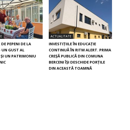
TE
ACTUALITATE
DE PEPENI DE LA
INVESTIȚIILE ÎN EDUCAȚIE
– UN GUST AL
CONTINUĂ ÎN RITM ALERT. PRIMA
I ŞI UN PATRIMONIU
CREŞĂ PUBLICĂ DIN COMUNA
NIC
BERCENI ÎŞI DESCHIDE PORŢILE
DIN ACEASTĂ TOAMNĂ