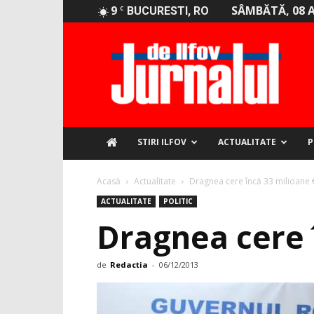
9
SÂMBĂTĂ, 08 
C
BUCURESTI, RO
Jurnalul
de
Ilfov
STIRI ILFOV
ACTUALITATE
P
Acasă
Actualitate
Dragnea cere încă 33 milioane 
ACTUALITATE
POLITIC
Dragnea cere 
de
Redactia
-
06/12/2013