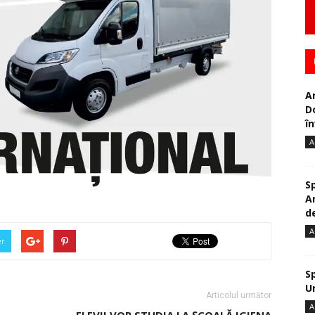
A
D
în
A
S
A
de
A
er
S
U
Articolul următor
A