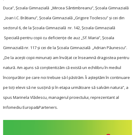
Duca”, Şcoala Gimnazială „Mircea Sântimbreanu”, Şcoala Gimnazială
„Ioan I.C. Brătianu”, Şcoala Gimnazială „Grigore Tocilescu” și cei din
sectorul 6, de la Şcoala Gimnazială nr. 142, Şcoala Gimnazială
Specială pentru copii cu deficienţe de auz „Sf. Maria”, Școala
Gimnazială nr. 117 și cei de la Şcoala Gimnazială „Adrian Păunescu”.
„De la acești copii minunați am învățat ce înseamnă dragostea pentru
natură. Am ajuns să conștientizăm că există un echilibru în mediul
înconjurător pe care noi trebuie să-l păstrăm. Îi așteptăm în continuare
pe toți elevii să ne susțină și în etapa următoare să salvăm natura”, a
spus Marinela Vlădescu, managerul proiectului, reprezentant al
Infomediu Europa&Parteners.