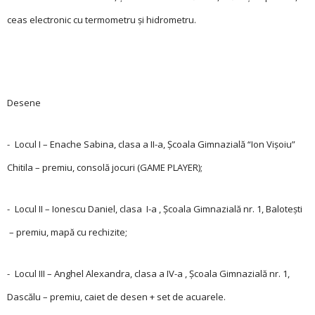
ceas electronic cu termometru și hidrometru.
Desene
- Locul I – Enache Sabina, clasa a II-a, Şcoala Gimnazială “Ion Vișoiu”
Chitila – premiu, consolă jocuri (GAME PLAYER);
- Locul II – Ionescu Daniel, clasa I-a , Şcoala Gimnazială nr. 1, Balotești
– premiu, mapă cu rechizite;
- Locul III – Anghel Alexandra, clasa a IV-a , Şcoala Gimnazială nr. 1,
Dascălu – premiu, caiet de desen + set de acuarele.