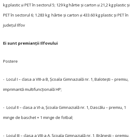
kg plastic ṣi PET în sectorul 5; 129 kg hârtie şi carton ṣi 21,2 kg plastic şi
PET în sectorul 6; 1.283 kg hârtie şi carton ṣi 433.60 kg plastic şi PET în
judeţul Ilfov
Ei sunt premianții Ilfovului
Postere
- Locul I – clasa a ­VIII-a B, Şcoala Gimnazială nr. 1, Balotești – premiu,
imprimantă multifuncțională HP;
- Locul II – clasa a VI-a, Şcoala Gimnazială nr. 1, Dascălu – premiu, 1
minge de baschet + 1 minge de fotbal;
- Locul III – clasa a VIII-a A, Şcoala Gimnazială nr. 1, Brănești – premiu,