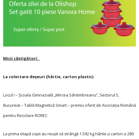
Micii câștigători:
La colectare deșeuri ­(hârtie, carton plastic)
Locul I – Şcoala Gimnazială „Mircea Sântimbreanu”, Sectorul 5,
Bucureṣti – Tablă Magnetică Smart – premiu oferit de Asociația Română
pentru Reciclare ROREC.
La prima etapă copii au reușit să strângă 1.592 kg hârtie ṣi carton ṣi 280