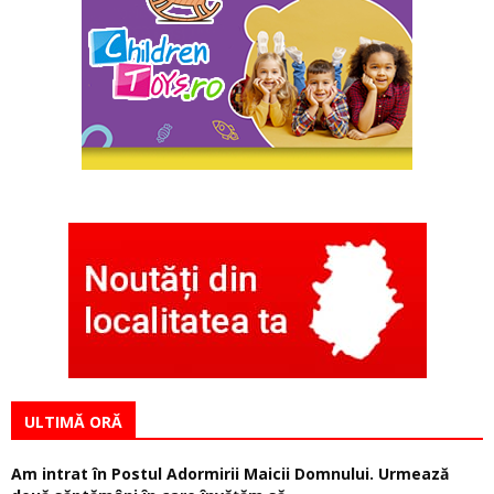
ULTIMĂ ORĂ
Am intrat în Postul Adormirii Maicii Domnului. Urmează