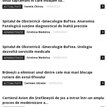
două săptămâni în care învăţăm să...
Ionela Chircu
-
04/08/2026
ACTUALITATE
0
Spitalul de Obstetrică -Ginecologie Buftea. Anatomia
Patologică susţine diagnosticul de înaltă precizie
Cristina Nedelcu
-
04/08/2026
ADMINISTRAȚIE
0
Spitalul de Obstetrică -Ginecologie Buftea. Urologia
dezvoltă serviciile medicale
Cristina Nedelcu
-
04/08/2026
ADMINISTRAȚIE
0
Brănești a eliminat unul dintre cele mai mari blocaje
rutiere din estul Ilfovului
Carmen Istrate
-
04/08/2026
ACTUALITATE
0
Cartierul Avion din Ştefăneştii de Jos a intrat într-un amplu
proces de modernizare a...