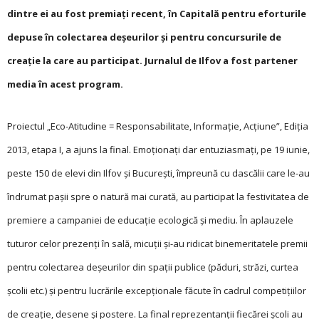
dintre ei au fost premiați recent, în Capitală pentru eforturile
depuse în colectarea deșeurilor și pentru concursurile de
creație la care au participat. Jurnalul de Ilfov a fost partener
media în acest program.
Proiectul „Eco-Atitudine = Responsabilitate, Informație, Acțiune”, Ediția
2013, etapa I, a ajuns la final. Emoționați dar entuziasmați, pe 19 iunie,
peste 150 de elevi din Ilfov și București, împreună cu dascălii care le-au
îndrumat pașii spre o natură mai curată, au participat la festivitatea de
premiere a campaniei de educație ecologică și mediu. În aplauzele
tuturor celor prezenți în sală, micuții și-au ridicat binemeritatele premii
pentru colectarea deșeurilor din spații publice (păduri, străzi, curtea
școlii etc.) și pentru lucrările excepționale făcute în cadrul competițiilor
de creație, desene și postere. La final reprezentanții fiecărei școli au