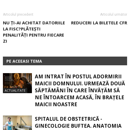
Articolul precedent
Articolul următor
NU ŢI-AI ACHITAT DATORIILE
REDUCERI LA BILETELE CFR
LA FISC?PLĂTEȘTI
PENALITĂȚI PENTRU FIECARE
ZI
PE ACEEASI TEMA
AM INTRAT ÎN POSTUL ADORMIRII
MAICII DOMNULUI. URMEAZĂ DOUĂ
SĂPTĂMÂNI ÎN CARE ÎNVĂŢĂM SĂ
ACTUALITATE
NE ÎNTOARCEM ACASĂ, ÎN BRAŢELE
MAICII NOASTRE
SPITALUL DE OBSTETRICĂ -
GINECOLOGIE BUFTEA. ANATOMIA