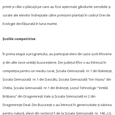
primit și câte o plăcuță pe care au fost așternute gândurile sensibile și
curate ale elevilor îndreptate către pomișorii plantați în cadrul Orei de
Ecologie desfășurată în luna martie.
Școlile competitive
În prima etapă a programului, au participat elevi din șase școli ilfovene
și din alte zece unități bucureștene. Din județul Ilfov s-au întrecut în
competiția pentru un mediu curat, Şcoala Gimnazială nr.1 din Baloteşti,
Şcoala Gimnazială nr.1 din Dascălu, Şcoala Gimnazială “Ion Vişoiu” din
Chitila, Şcoala Gimnazială nr.1 din Brăneşti, Liceul Tehnologic “Vintilă
Brătianu” din Dragomirești Vale și Şcoala Gimnazială nr.2 din
Dragomirești Deal. Din București s-au întrecut în generozitate și iubirea
pentru natură, elevii din sectorul 5 de la Școala Gimnazială nr. 146 „I.G.