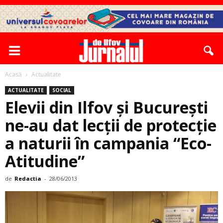
Acasă
Actualitate
ACTUALITATE
SOCIAL
Elevii din Ilfov şi Bucureşti
ne-au dat lecţii de protecţie
a naturii în campania ­“Eco-
Atitudine”
de
Redactia
-
28/06/2013