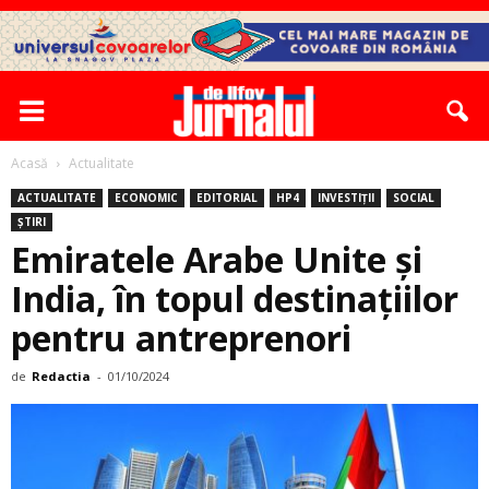
Acasă
Actualitate
ACTUALITATE
ECONOMIC
EDITORIAL
HP4
INVESTIȚII
SOCIAL
ȘTIRI
Emiratele Arabe Unite și
India, în topul destinațiilor
pentru antreprenori
de
Redactia
-
01/10/2024