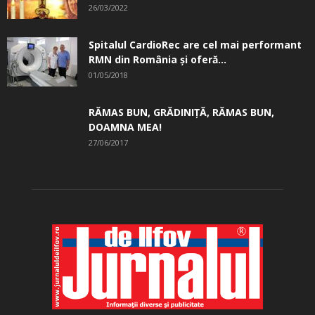
26/03/2022
Spitalul CardioRec are cel mai performant
RMN din România și oferă...
01/05/2018
RĂMAS BUN, GRĂDINIŢĂ, ­RĂMAS BUN,
DOAMNA MEA!
27/06/2017