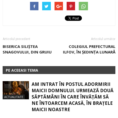
Articolul precedent
Articolul următor
BISERICA SILIȘTEA
COLEGIUL PREFECTURAL
SNAGOVULUI, DIN GRUIU
ILFOV, ÎN ȘEDINȚA LUNARĂ
PE ACEEASI TEMA
AM INTRAT ÎN POSTUL ADORMIRII
MAICII DOMNULUI. URMEAZĂ DOUĂ
SĂPTĂMÂNI ÎN CARE ÎNVĂŢĂM SĂ
ACTUALITATE
NE ÎNTOARCEM ACASĂ, ÎN BRAŢELE
MAICII NOASTRE