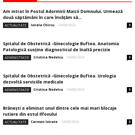
Am intrat în Postul Adormirii Maicii Domnului. Urmează
două săptămâni în care învăţăm să...
Ionela Chircu
-
04/08/2026
ACTUALITATE
0
Spitalul de Obstetrică -Ginecologie Buftea. Anatomia
Patologică susţine diagnosticul de înaltă precizie
Cristina Nedelcu
-
04/08/2026
ADMINISTRAȚIE
0
Spitalul de Obstetrică -Ginecologie Buftea. Urologia
dezvoltă serviciile medicale
Cristina Nedelcu
-
04/08/2026
ADMINISTRAȚIE
0
Brănești a eliminat unul dintre cele mai mari blocaje
rutiere din estul Ilfovului
Carmen Istrate
-
04/08/2026
ACTUALITATE
0