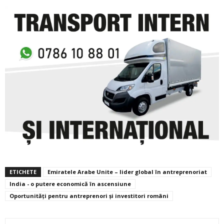
ETICHETE
Emiratele Arabe Unite – lider global în antreprenoriat
India - o putere economică în ascensiune
Oportunități pentru antreprenori și investitori români