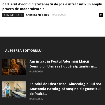
Cartierul Avion din Ştefăneştii de Jos a intrat într-un amplu
proces de modernizare a...
Cristina Nedelcu
-
04/08/2026
ADMINISTRAȚIE
0
ALEGEREA EDITORULUI
Am intrat în Postul Adormirii Maicii
Domnului. Urmează două săptămâni în...
04/08/2026
Spitalul de Obstetrică -Ginecologie Buftea.
Anatomia Patologică susţine diagnosticul
de înaltă...
04/08/2026