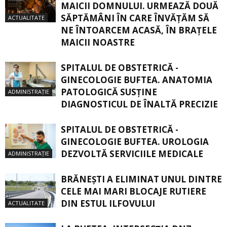
MAICII DOMNULUI. URMEAZĂ DOUĂ
SĂPTĂMÂNI ÎN CARE ÎNVĂŢĂM SĂ
ACTUALITATE
NE ÎNTOARCEM ACASĂ, ÎN BRAŢELE
MAICII NOASTRE
SPITALUL DE OBSTETRICĂ -
GINECOLOGIE BUFTEA. ANATOMIA
PATOLOGICĂ SUSŢINE
ADMINISTRAȚIE
DIAGNOSTICUL DE ÎNALTĂ PRECIZIE
SPITALUL DE OBSTETRICĂ -
GINECOLOGIE BUFTEA. UROLOGIA
DEZVOLTĂ SERVICIILE MEDICALE
ADMINISTRAȚIE
BRĂNEȘTI A ELIMINAT UNUL DINTRE
CELE MAI MARI BLOCAJE RUTIERE
DIN ESTUL ILFOVULUI
ACTUALITATE