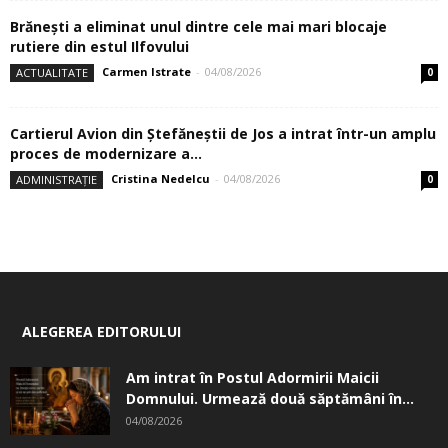
Brănești a eliminat unul dintre cele mai mari blocaje
rutiere din estul Ilfovului
Carmen Istrate
-
04/08/2026
ACTUALITATE
0
Cartierul Avion din Ştefăneştii de Jos a intrat într-un amplu
proces de modernizare a...
Cristina Nedelcu
-
04/08/2026
ADMINISTRAȚIE
0
ALEGEREA EDITORULUI
Am intrat în Postul Adormirii Maicii
Domnului. Urmează două săptămâni în...
04/08/2026