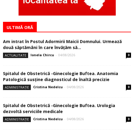
ULTIMĂ ORĂ
Am intrat în Postul Adormirii Maicii Domnului. Urmează
două săptămâni în care învăţăm să...
Ionela Chircu
-
04/08/2026
ACTUALITATE
0
Spitalul de Obstetrică -Ginecologie Buftea. Anatomia
Patologică susţine diagnosticul de înaltă precizie
Cristina Nedelcu
-
04/08/2026
ADMINISTRAȚIE
0
Spitalul de Obstetrică -Ginecologie Buftea. Urologia
dezvoltă serviciile medicale
Cristina Nedelcu
-
04/08/2026
ADMINISTRAȚIE
0