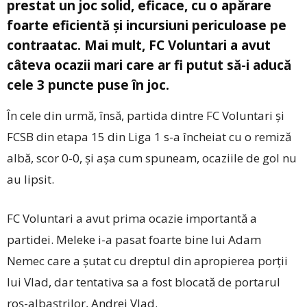
prestat un joc solid, eficace, cu o apărare
foarte eficientă și incursiuni periculoase pe
contraatac. Mai mult, FC Voluntari a avut
câteva ocazii mari care ar fi putut să-i aducă
cele 3 puncte puse în joc.
În cele din urmă, însă, partida dintre FC Voluntari și
FCSB din etapa 15 din Liga 1 s-a încheiat cu o remiză
albă, scor 0-0, și așa cum spuneam, ocaziile de gol nu
au lipsit.
FC Voluntari a avut prima ocazie importantă a
partidei. Meleke i-a pasat foarte bine lui Adam
Nemec care a șutat cu dreptul din apropierea porții
lui Vlad, dar tentativa sa a fost blocată de portarul
roș-albaștrilor, Andrei Vlad.