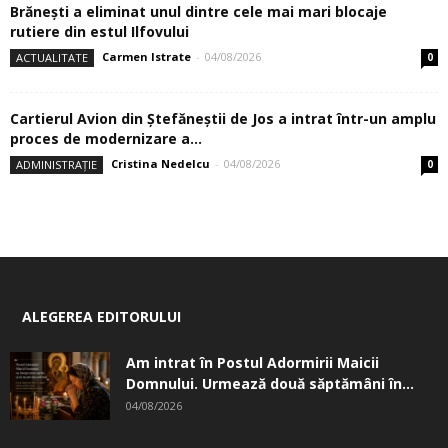
Brănești a eliminat unul dintre cele mai mari blocaje
rutiere din estul Ilfovului
Carmen Istrate
-
04/08/2026
ACTUALITATE
0
Cartierul Avion din Ştefăneştii de Jos a intrat într-un amplu
proces de modernizare a...
Cristina Nedelcu
-
04/08/2026
ADMINISTRAȚIE
0
ALEGEREA EDITORULUI
Am intrat în Postul Adormirii Maicii
Domnului. Urmează două săptămâni în...
04/08/2026