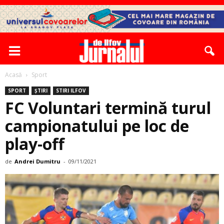
Acasă
Sport
SPORT
ȘTIRI
STIRI ILFOV
FC Voluntari termină turul
campionatului pe loc de
play-off
de
Andrei Dumitru
-
09/11/2021