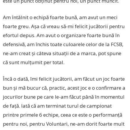
este un punct obținut pentru noi, un punct muncit.
Am întâlnit o echipă foarte bună, am avut un meci
foarte greu. Așa că vreau să-mi felicit jucătorii pentru
efortul depus. Am avut o organizare foarte bună în
defensivă, am închis toate culoarele celor de la FCSB,
ne-am creat și câteva situații de a marca, pot spune
că sunt mulțumit per total.
Încă o dată, îmi felicit jucătorii, am făcut un joc foarte
bun și mă bucur că, practic, acest joc e o confirmare a
jocurilor bune pe care le-am făcut până în momentul
de față. Iată că am terminat turul de campionat
printre primele 6 echipe, ceea ce este o performanță
pentru noi, pentru Voluntari, ne-am dorit foarte mult