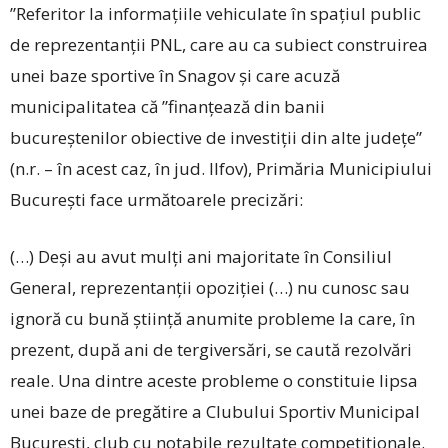
”Referitor la infor­mațiile vehiculate în spa­țiul public
de repre­zen­tan­ții PNL, care au ca subiect construirea
unei baze sportive în Snagov și care acuză
municipalitatea că ”finanțează din banii
bucureştenilor obiective de investiții din alte județe”
(n.r. – în acest caz, în jud. Ilfov), Primăria Municipiului
București face următoarele precizări:
(…) Deși au avut mulți ani majoritate în Consiliul
General, reprezentanții opoziției (…) nu cunosc sau
ignoră cu bună știință anumite probleme la care, în
prezent, după ani de tergiversări, se caută rezolvări
reale. Una dintre aceste probleme o constituie lipsa
unei baze de pregătire a Clubului Sportiv Municipal
București, club cu notabile rezultate competiționale.