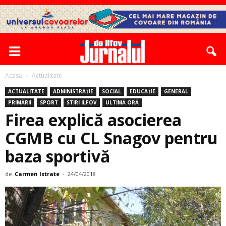
Acasă
Actualitate
ACTUALITATE
ADMINISTRAȚIE
SOCIAL
EDUCAȚIE
GENERAL
PRIMĂRII
SPORT
STIRI ILFOV
ULTIMĂ ORĂ
Firea explică asocierea
CGMB cu CL Snagov pentru
baza sportivă
de
Carmen Istrate
-
24/04/2018