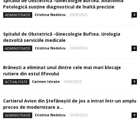
Spitalul de Obstetrică -Ginecologie Buftea. Anatomia
Patologică susţine diagnosticul de înaltă precizie
Cristina Nedelcu
-
04/08/2026
ADMINISTRAȚIE
0
Spitalul de Obstetrică -Ginecologie Buftea. Urologia
dezvoltă serviciile medicale
Cristina Nedelcu
-
04/08/2026
ADMINISTRAȚIE
0
Brănești a eliminat unul dintre cele mai mari blocaje
rutiere din estul Ilfovului
Carmen Istrate
-
04/08/2026
ACTUALITATE
0
Cartierul Avion din Ştefăneştii de Jos a intrat într-un amplu
proces de modernizare a...
Cristina Nedelcu
-
04/08/2026
ADMINISTRAȚIE
0