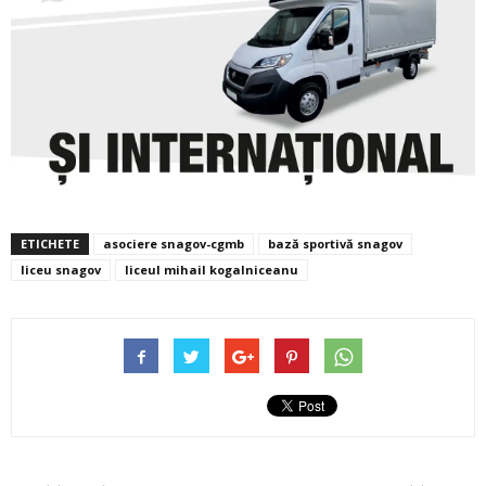
ETICHETE
asociere snagov-cgmb
bază sportivă snagov
liceu snagov
liceul mihail kogalniceanu