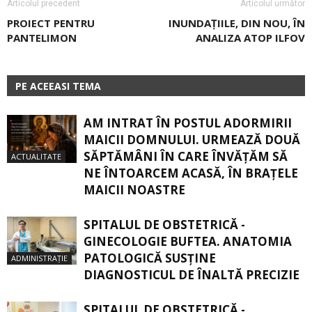
Articolul precedent
Articolul următor
PROIECT PENTRU
INUNDAȚIILE, DIN NOU, ÎN
PANTELIMON
ANALIZA ATOP ILFOV
PE ACEEASI TEMA
AM INTRAT ÎN POSTUL ADORMIRII
MAICII DOMNULUI. URMEAZĂ DOUĂ
SĂPTĂMÂNI ÎN CARE ÎNVĂŢĂM SĂ
ACTUALITATE
NE ÎNTOARCEM ACASĂ, ÎN BRAŢELE
MAICII NOASTRE
SPITALUL DE OBSTETRICĂ -
GINECOLOGIE BUFTEA. ANATOMIA
PATOLOGICĂ SUSŢINE
ADMINISTRAȚIE
DIAGNOSTICUL DE ÎNALTĂ PRECIZIE
SPITALUL DE OBSTETRICĂ -