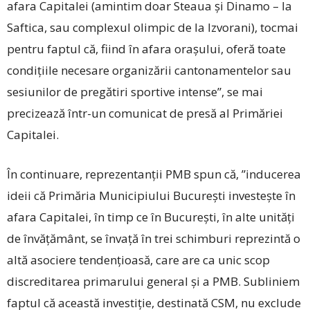
afara Capitalei (amintim doar Steaua și Dinamo – la
Saftica, sau complexul olimpic de la Izvorani), tocmai
pentru faptul că, fiind în afara orașului, oferă toate
condițiile necesare organizării cantonamentelor sau
sesiunilor de pregătiri sportive intense”, se mai
precizează într-un comunicat de presă al Primăriei
Capitalei.
În continuare, repre­zen­tanții PMB spun că, ”inducerea
ideii că Primăria Municipiului București investește în
afara Capitalei, în timp ce în București, în alte unități
de învățământ, se învață în trei schimburi reprezintă o
altă asociere ten­dențioasă, care are ca unic scop
discreditarea primarului general și a PMB. Subliniem
faptul că această investiție, destinată CSM, nu exclude