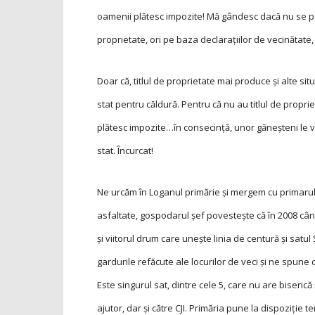
oamenii plătesc impozite! Mă gândesc dacă nu se p
proprietate, ori pe baza declaraţiilor de vecinătate, o
Doar că, titlul de proprietate mai produce și alte si
stat pentru căldură. Pentru că nu au titlul de propr
plătesc impozite…în consecinţă, unor găneșteni le va
stat. Încurcat!
Ne urcăm în Loganul primărie și mergem cu primarul M
asfaltate, gospodarul șef povestește că în 2008 cân
și viitorul drum care unește linia de centură și satul 
gardurile refăcute ale locurilor de veci și ne spune c
Este singurul sat, dintre cele 5, care nu are biseric
ajutor, dar și către CJI. Primăria pune la dispoziţie 