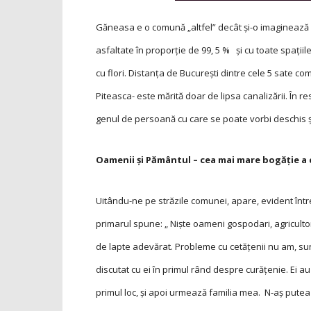
Găneasa e o comună „altfel” decât și-o imaginează mu
asfaltate în proporţie de 99, 5 % și cu toate spaţiile
cu flori. Distanţa de București dintre cele 5 sate 
Piteasca- este mărită doar de lipsa canalizării. În re
genul de persoană cu care se poate vorbi deschis ș
Oamenii și Pământul – cea mai mare bogăţie a
Uitându-ne pe străzile comunei, apare, evident între
primarul spune: „ Niște oameni gospodari, agricultori
de lapte adevărat. Probleme cu cetăţenii nu am, sun
discutat cu ei în primul rând despre curăţenie. Ei a
primul loc, și apoi urmează familia mea. N-aș putea t