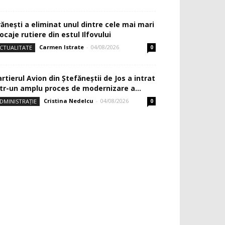
rănești a eliminat unul dintre cele mai mari
ocaje rutiere din estul Ilfovului
Carmen Istrate
-
04/08/2026
CTUALITATE
0
rtierul Avion din Ştefăneştii de Jos a intrat
ntr-un amplu proces de modernizare a...
Cristina Nedelcu
-
04/08/2026
DMINISTRAȚIE
0