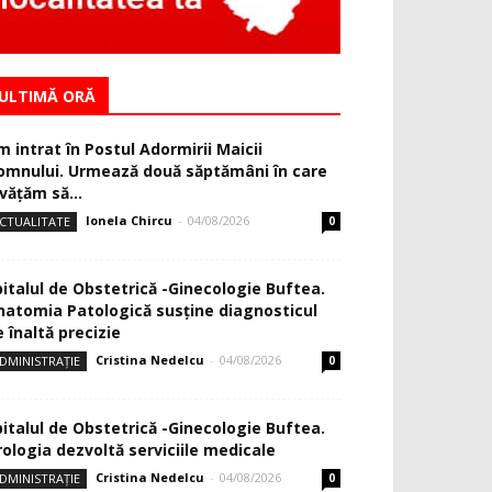
ULTIMĂ ORĂ
m intrat în Postul Adormirii Maicii
omnului. Urmează două săptămâni în care
văţăm să...
Ionela Chircu
-
04/08/2026
CTUALITATE
0
pitalul de Obstetrică -Ginecologie Buftea.
natomia Patologică susţine diagnosticul
 înaltă precizie
Cristina Nedelcu
-
04/08/2026
DMINISTRAȚIE
0
pitalul de Obstetrică -Ginecologie Buftea.
rologia dezvoltă serviciile medicale
Cristina Nedelcu
-
04/08/2026
DMINISTRAȚIE
0