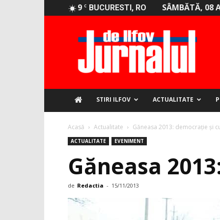
9
SÂMBĂTĂ, 08 
C
BUCURESTI, RO
Jurnalul
de
Ilfov
STIRI ILFOV
ACTUALITATE
P
Acasă
Actualitate
Găneasa 2013: democraţie şi c
ACTUALITATE
EVENIMENT
Găneasa 2013:
de
Redactia
-
15/11/2013