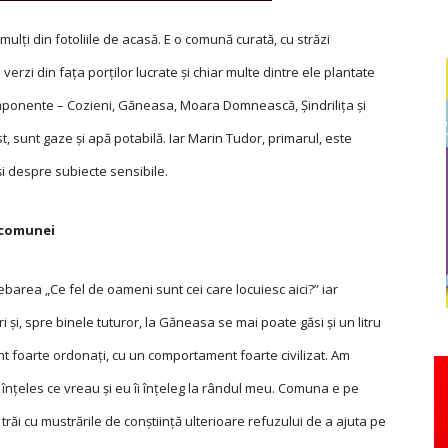
lţi din fotoliile de acasă. E o comună curată, cu străzi
 verzi din faţa porţilor lucrate și chiar multe dintre ele plantate
componente – Cozieni, Găneasa, Moara Domnească, Șindriliţa și
st, sunt gaze și apă potabilă. Iar Marin Tudor, primarul, este
i despre subiecte sensibile.
 comunei
barea „Ce fel de oameni sunt cei care locuiesc aici?” iar
 și, spre binele tuturor, la Găneasa se mai poate găsi și un litru
t foarte ordonaţi, cu un comportament foarte civilizat. Am
u înţeles ce vreau și eu îi înţeleg la rândul meu. Comuna e pe
răi cu mustrările de conștiinţă ulterioare refuzului de a ajuta pe