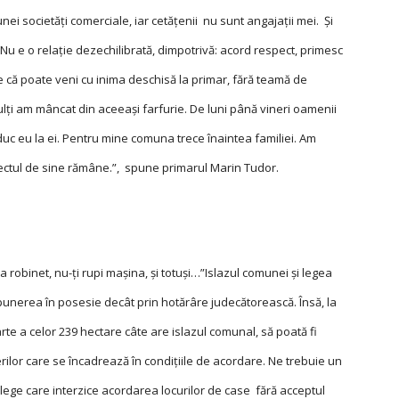
nei societăţi comerciale, iar cetăţenii nu sunt angajaţii mei. Și
i. Nu e o rela­ţie dezechilibrată, dimpotrivă: acord respect, primesc
e că poate veni cu inima deschisă la primar, fără teamă de
ulţi am mâncat din aceeași farfurie. De luni până vineri oamenii
uc eu la ei. Pentru mine comuna trece înaintea familiei. Am
spectul de sine rămâne.”, spune primarul Marin Tudor.
 robinet, nu-ţi rupi mașina, și totuși…”Islazul comunei și legea
 punerea în posesie decât prin hotărâre judecătorească. Însă, la
arte a celor 239 hectare câte are islazul comunal, să poată fi
rilor care se încadrează în condiţiile de acordare. Ne trebuie un
 lege care interzice acordarea locurilor de case fără acceptul