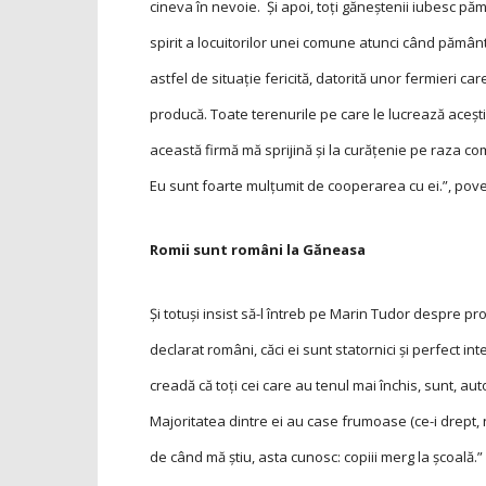
cineva în nevoie. Și apoi, toţi găneștenii iubesc păm
spirit a locuitorilor unei comune atunci când pământur
astfel de situaţie fericită, datorită unor fermieri c
producă. Toate terenurile pe care le lucrează acești
această firmă mă sprijină și la curăţenie pe raza co
Eu sunt foarte mulţumit de cooperarea cu ei.”, pov
Romii sunt români la Găneasa
Și totuși insist să-l întreb pe Marin Tudor despre p
declarat români, căci ei sunt statornici și perfect int
creadă că toţi cei care au tenul mai închis, sunt, auto
Majoritatea dintre ei au case frumoase (ce-i drept, n
de când mă știu, asta cunosc: copiii merg la școală.”