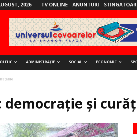
AUGUST, 2026
TV ONLINE
ANUNTURI
STINGATOARE
OLITIC
ADMINISTRAȚIE
SOCIAL
ECONOMIC
SP
urăţenie
 democraţie şi cură