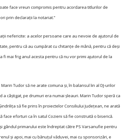
oate face vreun compromis pentru acordarea titlurilor de
ri prin declaraţii la notariat.”
tuaţii nefericite: a acelor persoane care au nevoie de ajutorul de
ietate, pentru că au cumpărat cu chitanţe de mână, pentru că deși
 fi mai frig anul acesta pentru că nu vor primi ajutorul de la
arin Tudor să ne arate comuna și, în balansul lin al DJ-urilor
d a câștigat, pe drumuri era numai șleauri. Marin Tudor speră ca
Șindriliţa să fie prins în proiectelor Consiliului Judeţean, ne arată
ă face eforturi ca în satul Cozieni să fie construită o biserică.
ă și gândul primarului este îndreptat către PS Varsanufie pentru
terenul și apoi, mai cu bănuţul văduvei, mai cu sponsorizări, e