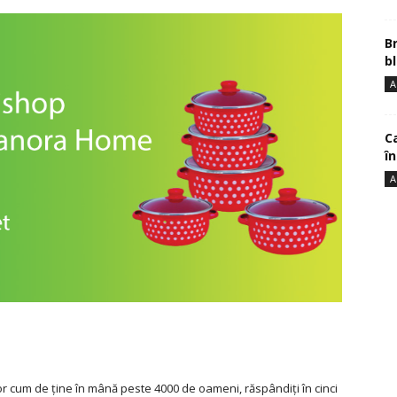
B
bl
A
Ca
î
A
dor cum de ţine în mână peste 4000 de oameni, răspândiţi în cinci