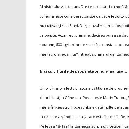
Ministerului Agriculturii. Dar ce fac atunci cu hotărâr
comunal este considerat pajiște de către legiuitori. 
nu cultivat și rotit 5 ani. Dar, islazul nostru a fost ro
ca pajiște. Acum, eu, primărie, dacă aș putea să dau 
spunem, 600 kg/hectar de recoltă, aceasta ar putea 
mai faci o stradă, nu?” întreabă primarul din Gănea
Nici cu titlurile de proprietate nu e mai ușor…
Un ordin al prefectului spune că titlurile de proprie
chiar hilară, la Găneasa. Povestește Marin Tudor: 
mână. În Registrul Posesorilor există multe persoa
la cel care a vândut casa și care este înscris în Re
Pe legea 18/1991 la Găneasa sunt mulţi cetăţeni car