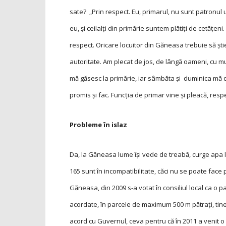
sate? „Prin respect. Eu, primarul, nu sunt patronul u
eu, și ceilalţi din primărie suntem plătiţi de cetăţen
respect. Oricare locuitor din Găneasa trebuie să ști
autoritate. Am plecat de jos, de lângă oameni, cu m
mă găsesc la primărie, iar sâmbăta și duminica mă d
promis și fac. Funcţia de primar vine și pleacă, re
Probleme în islaz
Da, la Găneasa lume își vede de treabă, curge apa la
165 sunt în incompatibilitate, căci nu se poate face
Găneasa, din 2009 s-a votat în consiliul local ca o p
acordate, în parcele de maximum 500 m pătraţi, tine
acord cu Guvernul, ceva pentru că în 2011 a venit o