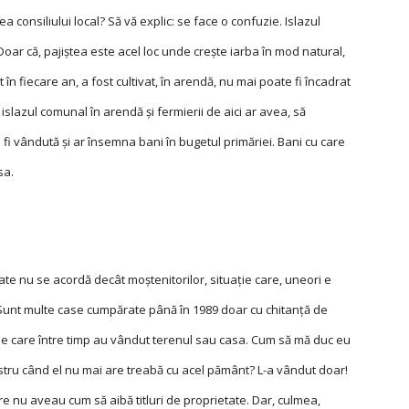
ea consiliului local? Să vă explic: se face o confuzie. Islazul
Doar că, pajiștea este acel loc unde crește iarba în mod natural,
tit în fiecare an, a fost cultivat, în arendă, nu mai poate fi încadrat
islazul comunal în arendă și fermierii de aici ar avea, să
fi vândută și ar însemna bani în bugetul primăriei. Bani cu care
sa.
tate nu se acordă decât moștenitorilor, situaţie care, uneori e
„Sunt multe case cumpărate până în 1989 doar cu chitanţă de
ne care între timp au vândut terenul sau casa. Cum să mă duc eu
gistru când el nu mai are treabă cu acel pământ? L-a vândut doar!
e nu aveau cum să aibă titluri de proprietate. Dar, culmea,