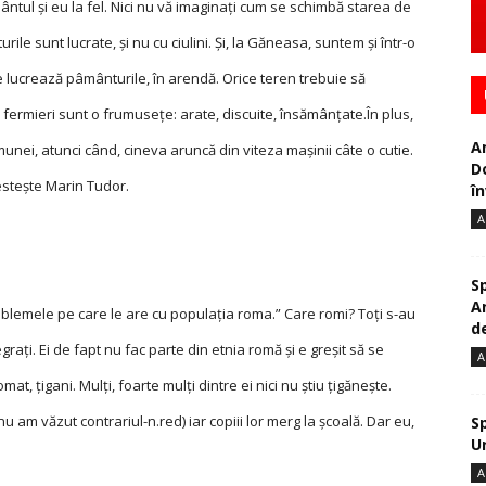
ântul și eu la fel. Nici nu vă imaginaţi cum se schimbă starea de
ile sunt lucrate, și nu cu ciulini. Și, la Găneasa, suntem și într-o
are lucrează pâmânturile, în arendă. Orice teren trebuie să
 fermieri sunt o frumuseţe: arate, discuite, însămânţate.În plus,
A
munei, atunci când, cineva aruncă din viteza mașinii câte o cutie.
D
estește Marin Tudor.
în
A
S
A
roblemele pe care le are cu populaţia roma.” Care romi? Toţi s-au
de
egraţi. Ei de fapt nu fac parte din etnia romă și e greșit să se
A
mat, ţigani. Mulţi, foarte mulţi dintre ei nici nu știu ţigănește.
u am văzut contrariul-n.red) iar copiii lor merg la școală. Dar eu,
S
U
A