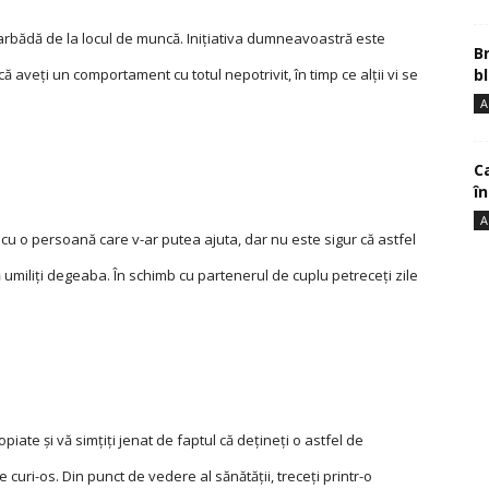
earbădă de la locul de muncă. Iniţiativa dumneavoastră este
B
bl
că aveţi un comportament cu totul nepotrivit, în timp ce alţii vi se
A
Ca
î
A
cu o persoană care v-ar putea ajuta, dar nu este sigur că astfel
ă umiliţi degeaba. În schimb cu partenerul de cuplu petreceți zile
ate şi vă simţiţi jenat de faptul că deţineţi o astfel de
e curi-os. Din punct de vedere al sănătății, treceți printr-o