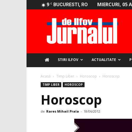
9
MIERCURI, 05 
C
BUCURESTI, RO
Jurnalul
de
Ilfov
STIRI ILFOV
ACTUALITATE
P
Acasă
Timp Liber
Horoscop
Horoscop
TIMP LIBER
HOROSCOP
Horoscop
de
Rares Mihail Prala
-
18/06/2012