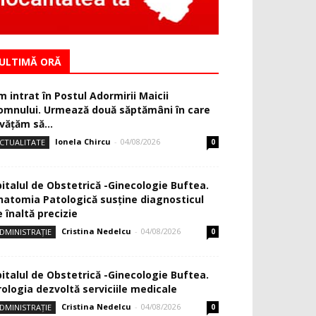
ULTIMĂ ORĂ
m intrat în Postul Adormirii Maicii
omnului. Urmează două săptămâni în care
văţăm să...
Ionela Chircu
-
04/08/2026
CTUALITATE
0
pitalul de Obstetrică -Ginecologie Buftea.
natomia Patologică susţine diagnosticul
 înaltă precizie
Cristina Nedelcu
-
04/08/2026
DMINISTRAȚIE
0
pitalul de Obstetrică -Ginecologie Buftea.
rologia dezvoltă serviciile medicale
Cristina Nedelcu
-
04/08/2026
DMINISTRAȚIE
0