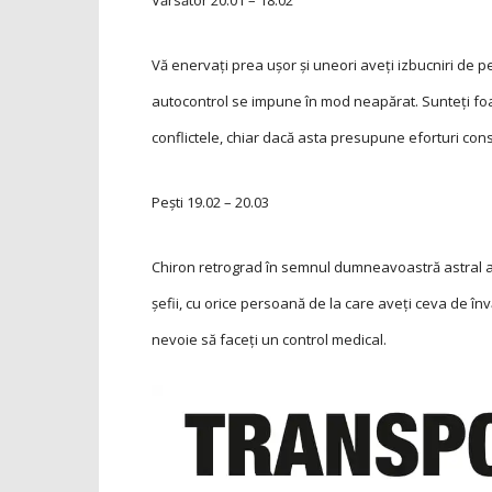
Vărsător
20.01 – 18.02
Vă enervaţi prea uşor şi uneori aveţi izbucniri de 
autocontrol se impune în mod neapărat. Sunteți foa
conflictele, chiar dacă asta presupune eforturi cons
Pești
19.02 – 20.03
Chiron retrograd în semnul dumneavoastră astral aduc
şefii, cu orice persoană de la care aveţi ceva de î
nevoie să faceți un control medical.