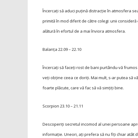
Încercaţi să aduci puţină distracţie în atmosfera s
primită în mod diferit de către colegi: unii consideră 
alătură în efortul de a mai înviora atmosfera.
Balanța
22.09 – 22.10
Încercaţi să faceţi rost de bani purtându-vă frumos 
veţi obţine ceea ce doriţi. Mai mult, s-ar putea să v
foarte plăcute, care vă fac să vă simțiți bine.
Scorpion
23.10 – 21.11
Descoperiţi secretul incomod al unei persoane apropi
informaţie. Uneori, aţi prefera să nu fiţi chiar atât d