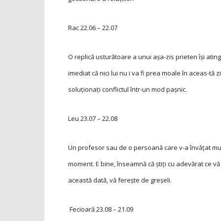
Rac
22.06 – 22.07
O replică usturătoare a unui aşa-zis prieten îşi ating
imediat că nici lui nu i va fi prea moale în aceas-tă z
soluționați conflictul într-un mod pașnic.
Leu
23.07 – 22.08
Un profesor sau de o persoană care v-a învăţat multe
moment. E bine, înseamnă că ştiţi cu adevărat ce vă 
această dată, vă ferește de greșeli.
Fecioară
23.08 – 21.09