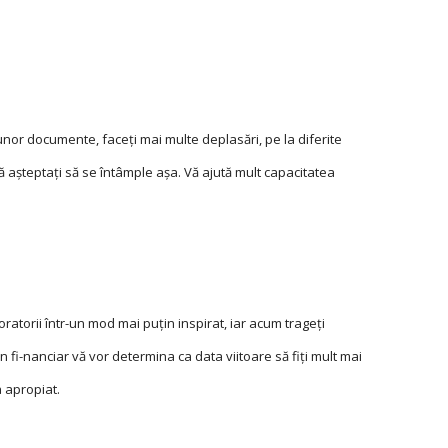
unor documente, faceţi mai multe deplasări, pe la diferite
vă aşteptaţi să se întâmple aşa. Vă ajută mult capacitatea
oratorii într-un mod mai puţin inspirat, iar acum trageţi
n fi-nanciar vă vor determina ca data viitoare să fiţi mult mai
a apropiat.