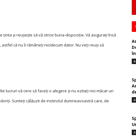
e ţinta şi reuşeşte să vă strice buna-dispoziţie. Vă asiguraţi însă
A
i, astfel că nu îi rămâneţi nicidecum dator. Nu veți reuși să
D
în
A
S
A
 lucruri vă cere să faceţi o alegere şi nu ezitaţi nici măcar un
de
A
doriţi. Sunteți călăuzit de instinctul dumneavoastră care, de
S
U
A