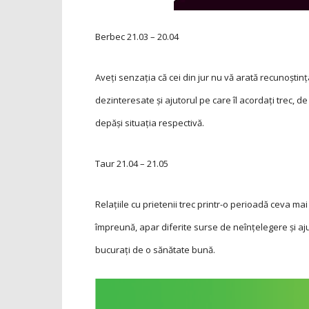
Berbec
21.03 – 20.04
Aveţi senzaţia că cei din jur nu vă arată recunoşti
dezinteresate şi ajutorul pe care îl acordaţi trec, 
depăși situația respectivă.
Taur
21.04 – 21.05
Relaţiile cu prietenii trec printr-o perioadă ceva m
împreună, apar diferite surse de neînţelegere şi aju
bucurați de o sănătate bună.