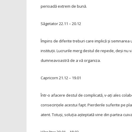
perioadă extrem de bună.
Săgetator
22.11 – 20.12
Împins de diferite treburi care implică şi semnarea 
instituţii. Lucrurile merg destul de repede, deşi nu 
dumneavoastră de a vă organiza.
Capricorn
21.12 – 19.01
Într-o afacere destul de complicată, v-aţi ales colab
consecinţele acestui fapt. Pierderile suferite pe pla
atent. Totuși, so­lu­ția așteptată vine din partea cuiv