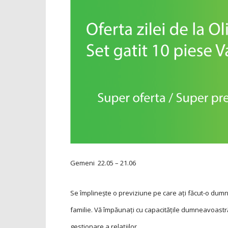
Gemeni
22.05 – 21.06
Se împlineşte o previziune pe care aţi făcut-o dum
familie. Vă împăunaţi cu capacităţile dumneavoastră
gestionare a relațiilor.