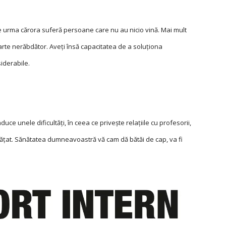
pe urma cărora suferă persoane care nu au nicio vină. Mai mult
rte nerăbdător. Aveți însă capacitatea de a soluționa
iderabile.
e unele dificultăţi, în ceea ce priveşte relaţiile cu profesorii,
nvăţat. Sănătatea dumneavoastră vă cam dă bătăi de cap, va fi