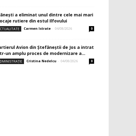
rănești a eliminat unul dintre cele mai mari
ocaje rutiere din estul Ilfovului
Carmen Istrate
-
04/08/2026
CTUALITATE
0
rtierul Avion din Ştefăneştii de Jos a intrat
ntr-un amplu proces de modernizare a...
Cristina Nedelcu
-
04/08/2026
DMINISTRAȚIE
0