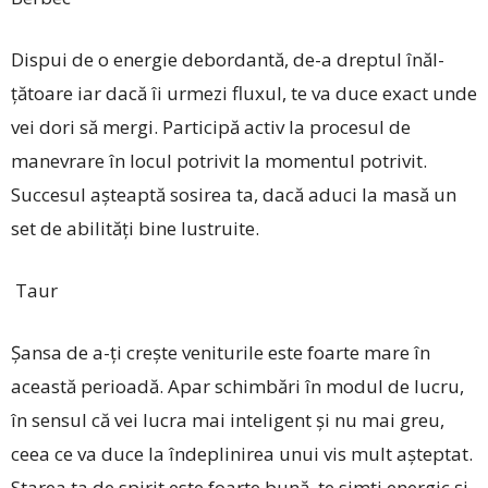
Dispui de o energie debordantă, de-a dreptul înăl­
țătoare iar dacă îi urmezi fluxul, te va duce exact unde
vei dori să mergi. Participă activ la procesul de
manevrare în locul potrivit la momentul potrivit.
Succesul așteaptă sosirea ta, dacă aduci la masă un
set de abilități bine lustruite.
Taur
Șansa de a-ți crește veniturile este foarte mare în
această perioadă. Apar schimbări în modul de lucru,
în sensul că vei lucra mai inteligent și nu mai greu,
ceea ce va duce la îndeplinirea unui vis mult așteptat.
Starea ta de spirit este foarte bună, te simți energic și