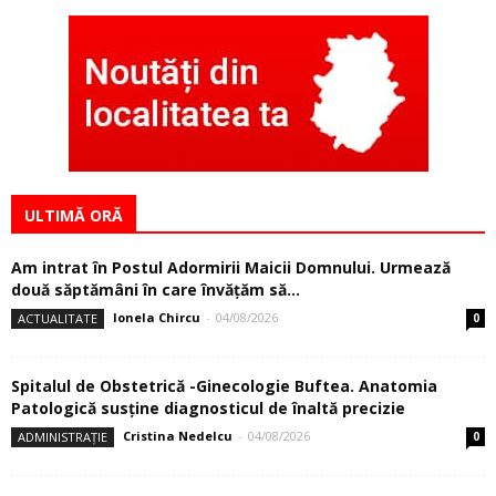
ULTIMĂ ORĂ
Am intrat în Postul Adormirii Maicii Domnului. Urmează
două săptămâni în care învăţăm să...
Ionela Chircu
-
04/08/2026
ACTUALITATE
0
Spitalul de Obstetrică -Ginecologie Buftea. Anatomia
Patologică susţine diagnosticul de înaltă precizie
Cristina Nedelcu
-
04/08/2026
ADMINISTRAȚIE
0