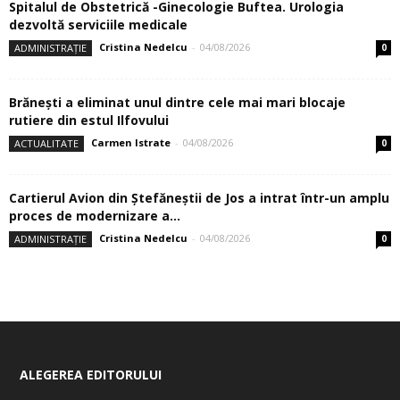
Spitalul de Obstetrică -Ginecologie Buftea. Urologia
dezvoltă serviciile medicale
Cristina Nedelcu
-
04/08/2026
ADMINISTRAȚIE
0
Brănești a eliminat unul dintre cele mai mari blocaje
rutiere din estul Ilfovului
Carmen Istrate
-
04/08/2026
ACTUALITATE
0
Cartierul Avion din Ştefăneştii de Jos a intrat într-un amplu
proces de modernizare a...
Cristina Nedelcu
-
04/08/2026
ADMINISTRAȚIE
0
ALEGEREA EDITORULUI