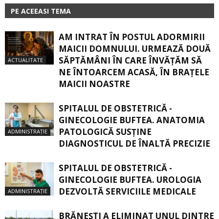
PE ACEEASI TEMA
AM INTRAT ÎN POSTUL ADORMIRII
MAICII DOMNULUI. URMEAZĂ DOUĂ
SĂPTĂMÂNI ÎN CARE ÎNVĂŢĂM SĂ
ACTUALITATE
NE ÎNTOARCEM ACASĂ, ÎN BRAŢELE
MAICII NOASTRE
SPITALUL DE OBSTETRICĂ -
GINECOLOGIE BUFTEA. ANATOMIA
PATOLOGICĂ SUSŢINE
ADMINISTRAȚIE
DIAGNOSTICUL DE ÎNALTĂ PRECIZIE
SPITALUL DE OBSTETRICĂ -
GINECOLOGIE BUFTEA. UROLOGIA
DEZVOLTĂ SERVICIILE MEDICALE
ADMINISTRAȚIE
BRĂNEȘTI A ELIMINAT UNUL DINTRE