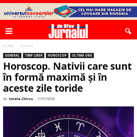
Acasă
General
GENERAL
TIMP LIBER
HOROSCOP
ULTIMĂ ORĂ
Horoscop. Nativii care sunt
în formă maximă și în
aceste zile toride
de
Ionela Chircu
-
07/07/2020