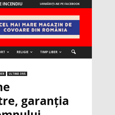
 INCENDIU
URMĂRIȚI-NE PE FACEBOOK
ORT
RELIGIE
TIMP LIBER
BER
ULTIMĂ ORĂ
ne
tre, garanția
 Domnului