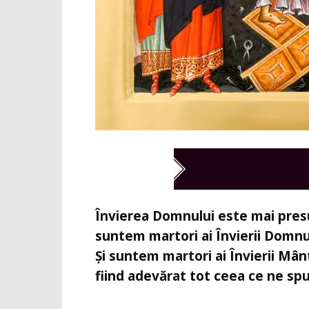
Învierea Domnului este mai presu
suntem martori ai Învierii Domnul
Și suntem martori ai Învierii Mân
fiind adevărat tot ceea ce ne spu