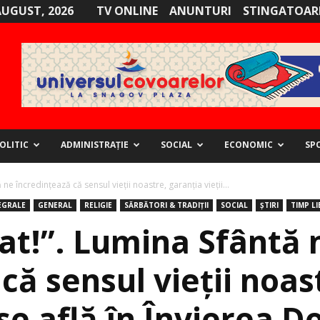
AUGUST, 2026
TV ONLINE
ANUNTURI
STINGATOARE
OLITIC
ADMINISTRAȚIE
SOCIAL
ECONOMIC
SP
 ne încredințează că sensul vieții noastre, garanția vieții...
EGRALE
GENERAL
RELIGIE
SĂRBĂTORI & TRADIȚII
SOCIAL
ȘTIRI
TIMP LI
iat!”. Lumina Sfântă 
că sensul vieții noas
e se află în Învierea