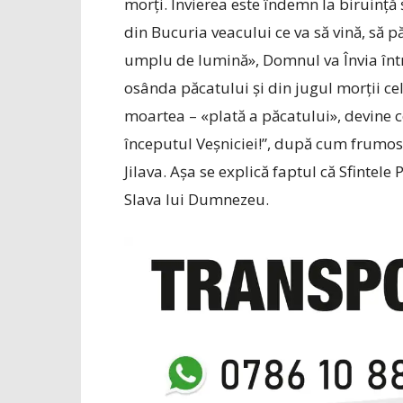
morți. Învierea este îndemn la biruință ș
din Bucuria veacului ce va să vină, să 
umplu de lumină», Domnul va Învia înt
osânda păcatului și din jugul morții cel
moartea – «plată a păcatului», devine c
începutul Veșniciei!”, după cum frumos 
Jilava. Așa se explică faptul că Sfintele
Slava lui Dumnezeu.