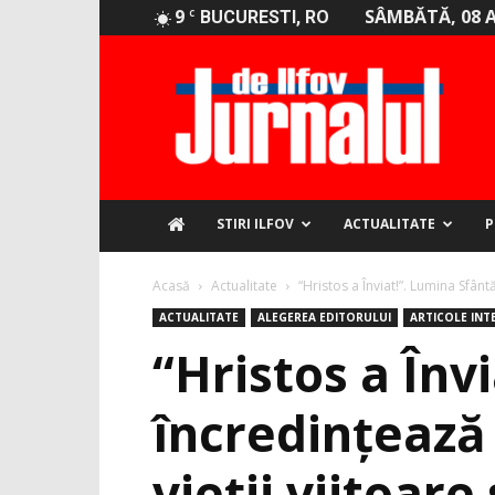
9
SÂMBĂTĂ, 08 
C
BUCURESTI, RO
Jurnalul
de
Ilfov
STIRI ILFOV
ACTUALITATE
P
Acasă
Actualitate
“Hristos a Înviat!”. Lumina Sfântă
ACTUALITATE
ALEGEREA EDITORULUI
ARTICOLE INT
“Hristos a Înv
încredințează 
vieții viitoar