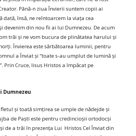
Creator. Până-n ziua Învierii suntem copii ai
ă dată, însă, ne reîntoarcem la viața cea
 și devenim din nou fii ai lui Dumnezeu. De acum
m trăi și ne vom bucura de plinătatea harului și
 morți. Învierea este sărbătoarea luminii, pentru
omnul a Înviat și “toate s-au umplut de lumină și
. Prin Cruce, Iisus Hristos a împăcat pe
lui Dumnezeu
fletul și toată simțirea se umple de nădejde și
ujba de Paști este pentru credincioșii ortodocși
i și de a trăi în prezența Lui Hristos Cel Înviat din