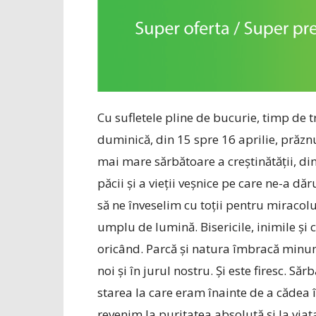
Cu sufletele pline de bucurie, timp de 
duminică, din 15 spre 16 aprilie, prăzn
mai mare sărbătoare a creștinătății, din
păcii și a vieţii veșnice pe care ne-a dă
să ne înveselim cu toții pentru miracolul
umplu de lumină. Bisericile, inimile și 
oricând. Parcă și natura îmbracă minun
noi și în jurul nostru. Și este firesc. Să
starea la care eram înainte de a cădea 
revenim la puritatea absolută și la viaț