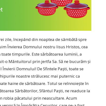
trei zile, începând din noaptea de sâmbătă spre
uim Învierea Domnului nostru Iisus Hristos, cea
 toate timpurile. Este sărbătoarea luminii, a
ruit-o Mântuitorul prin jertfa Sa. Să ne bucurăm și
 Învierii Domnului! De Sfintele Paști, toate se
chipurile noastre strălucesc mai puternic ca
ate haine de sărbătoare. Totul se reînnoiește în
rbătoarea Sărbătorilor, Sfântul Paști, ne readuce la
în robia păcatului prin neascultare. Acum
a veșnică în Împărăția Cerurilor, care ne-a fost