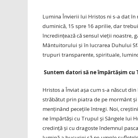
Lumina Învierii lui Hristos ni s-a dat 
duminică, 15 spre 16 aprilie, dar trebu
încredințează că sensul vieții noastre, ga
Mântuitorului și în lucrarea Duhului Sf
trupuri transparente, spirituale, lumin
Suntem datori să ne împărtășim cu Tr
Hristos a Înviat așa cum s-a născut di
străbătut prin piatra de pe mormânt și a
menținând pecețile întregi. Noi, creș­ti
ne împărtăși cu Trupul și Sângele lui Hr
credință și cu dragoste îndemnul pascal
lumină a bucuriei să ne umple sufletele