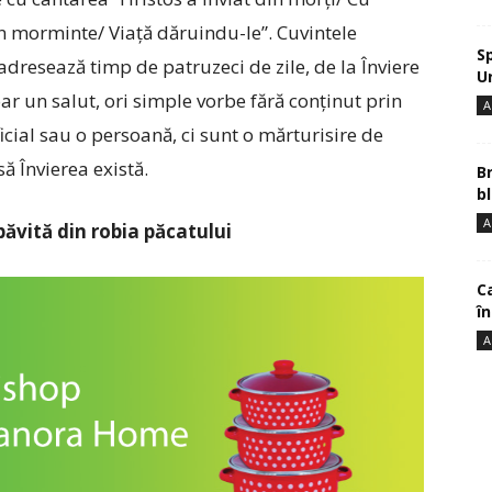
n morminte/ Viață dăruindu-le”. Cuvintele
S
le adresează timp de patruzeci de zile, de la Înviere
U
r un salut, ori simple vorbe fără conținut prin
A
icial sau o persoană, ci sunt o mărturisire de
ă Învierea există.
B
bl
A
băvită din robia păcatului
Ca
î
A