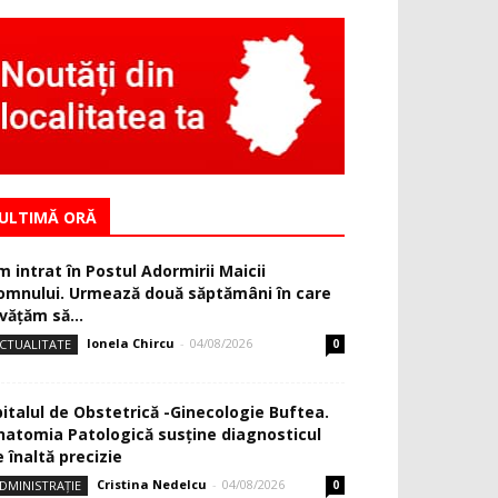
ULTIMĂ ORĂ
m intrat în Postul Adormirii Maicii
omnului. Urmează două săptămâni în care
văţăm să...
Ionela Chircu
-
04/08/2026
CTUALITATE
0
pitalul de Obstetrică -Ginecologie Buftea.
natomia Patologică susţine diagnosticul
 înaltă precizie
Cristina Nedelcu
-
04/08/2026
DMINISTRAȚIE
0