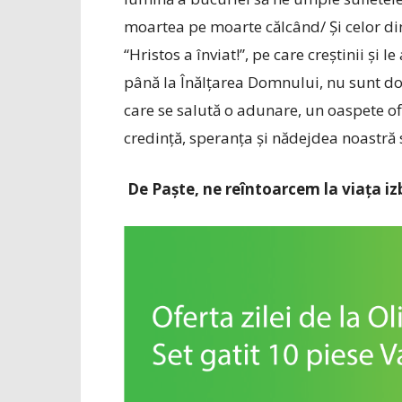
moartea pe moarte călcând/ Și celor di
“Hristos a înviat!”, pe care creștinii și 
până la Înălțarea Domnului, nu sunt doa
care se salută o adunare, un oaspete of
credință, speranța și nădejdea noastră s
De Paște, ne reîntoarcem la viața iz