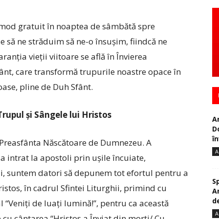
în mod gratuit în noaptea de sâmbătă spre
ie să ne străduim să ne-o însușim, fiindcă ne
ranția vieții viitoare se află în Învierea
ânt, care transformă trupurile noastre opace în
oase, pline de Duh Sfânt.
upul și Sângele lui Hristos
A
D
în
n Preasfânta Născătoare de Dumnezeu. A
A
 intrat la apostoli prin ușile încuiate,
nii, suntem datori să depunem tot efortul pentru a
S
istos, în cadrul Sfintei Liturghii, primind cu
A
de
 “Veniți de luați lumină!”, pentru ca această
A
 cu cântarea “Hristos a Înviat din morți/ Cu