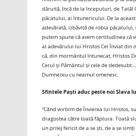
dăruită, încă de la începuturi, de Tatăl 
păcatului, ai întunericului. De la aceast
adevărată, izbăvită de robia păcatului,
putem spune că avem certitudinea că vo
al adevărului lui Hristos Cel Înviat din
că, din mormântul întunecat, Hristos D
Cerul și Pământul și cele de dedesubt…”
Dumnezeu cu neamul omenesc.
Sfintele Paști aduc peste noi Slava 
“Când vorbim de Învierea lui Hristos, su
dragostea către toată făptura. Toată sl
un prilej fericit de a se ști, de a se simț