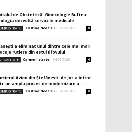
pitalul de Obstetrică -Ginecologie Buftea.
rologia dezvoltă serviciile medicale
Cristina Nedelcu
-
04/08/2026
DMINISTRAȚIE
0
rănești a eliminat unul dintre cele mai mari
ocaje rutiere din estul Ilfovului
Carmen Istrate
-
04/08/2026
CTUALITATE
0
rtierul Avion din Ştefăneştii de Jos a intrat
ntr-un amplu proces de modernizare a...
Cristina Nedelcu
-
04/08/2026
DMINISTRAȚIE
0