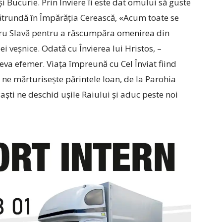
i Bucurie. Prin Înviere îi este dat omului să guste
pătrundă în Împărăția Cerească, «Acum toate se
ru Slavă pentru a răscumpăra omenirea din
ei veșnice. Odată cu Învierea lui Hristos, –
eva efemer. Viața împreună cu Cel Înviat fiind
ne mărturisește părintele Ioan, de la Parohia
 Paști ne deschid ușile Raiului și aduc peste noi