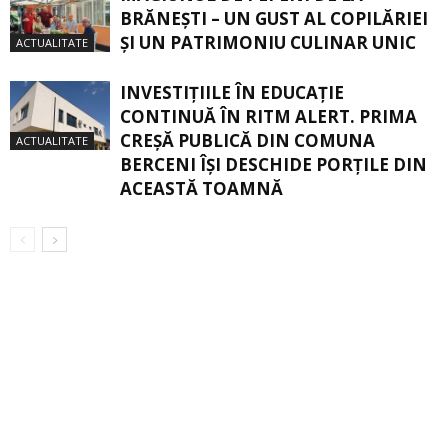
BRĂNEŞTI – UN GUST AL COPILĂRIEI
ŞI UN PATRIMONIU CULINAR UNIC
ACTUALITATE
INVESTIȚIILE ÎN EDUCAȚIE
CONTINUĂ ÎN RITM ALERT. PRIMA
CREŞĂ PUBLICĂ DIN COMUNA
ACTUALITATE
BERCENI ÎŞI DESCHIDE PORŢILE DIN
ACEASTĂ TOAMNĂ