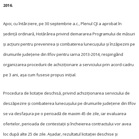
2016.
Apoi, cu întârziere, pe 30 septembrie a.c., Plenul CJI a aprobat în
ședință ordinară, Hotărârea privind demararea Programului de măsuri
și acțiuni pentru prevenirea și combaterea lunecușului și înzăpezirii pe
drumurile județene din Ilfov pentru iarna 2013-2014, respingând
organizarea procedurii de achiziționare a serviciului prin acord-cadru
pe 3 ani, așa cum fusese propus inițial.
Procedura de licita­ție deschisă, privind achi­ziționarea serviciului de
deszăpezire și combaterea lunecușului pe drumurile județene din Ilfov
se va desfașura pe o perioadă de maxim 45 de zile, iar evaluarea
ofertelor, perioada de contestații și încheierea contractului vor avea
loc după alte 25 de zile. Așadar, rezultatul licitației deschise și