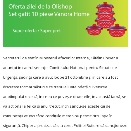
Secretarul de stat în Ministerul Afacerilor Interne, Cătălin Chiper a
anunțat în cadrul şedinţei Comitetului Naţional pentru Situaţii de
Urgenţă, ședință care a avut loc pe 21 octombrie și în care au fost
discutate tocmai măsurile ce trebuie luate odată cu venirea
anotimpului rece că, în ceea ce privește drumurile, în această iarnă, se
va acţiona la fel ca şi anul trecut, închizându-se aceste căi de
comunicații atunci când condiţiile meteo nu permit circulaţia în
siguranţă. Chiper a precizat că s-a cerut Poliţiei Rutiere să sancţioneze