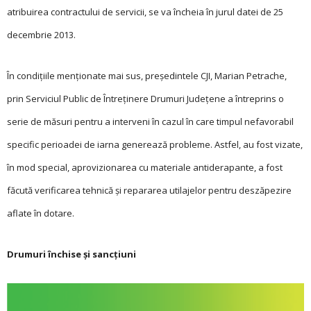
atribuirea contractului de servicii, se va încheia în jurul datei de 25
decembrie 2013.
În condițiile mențio­nate mai sus, președintele CJI, Marian Petrache,
prin Serviciul Public de Întreținere Drumuri Ju­dețene a întreprins o
serie de măsuri pentru a interveni în cazul în care timpul nefavorabil
specific perioadei de iarna generează probleme. Astfel, au fost vizate,
în mod special, aprovizionarea cu materiale antiderapante, a fost
făcută verificarea tehnică și repararea utilajelor pentru deszăpezire
aflate în dotare.
Drumuri închise și sancțiuni