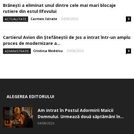
Brănești a eliminat unul dintre cele mai mari blocaje
rutiere din estul Ilfovului
Carmen Istrate
-
04/08/2026
ACTUALITATE
0
Cartierul Avion din Ştefăneştii de Jos a intrat într-un amplu
proces de modernizare a...
Cristina Nedelcu
-
04/08/2026
ADMINISTRAȚIE
0
ALEGEREA EDITORULUI
Am intrat în Postul Adormirii Maicii
Domnului. Urmează două săptămâni în...
04/08/2026