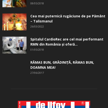
08/05/2018
Cea mai puternică rugăciune de pe Pământ
– Talismanul
26/03/2022
Spitalul CardioRec are cel mai performant
RMN din România și oferă...
01/05/2018
RĂMAS BUN, GRĂDINIŢĂ, ­RĂMAS BUN,
DOAMNA MEA!
27/06/2017