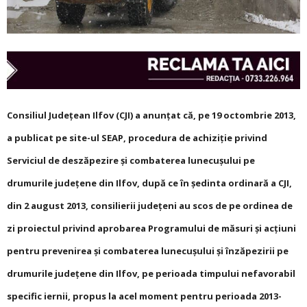
Consiliul Județean Ilfov (CJI) a anunțat că, pe 19 octombrie 2013,
a publicat pe site-ul SEAP, procedura de achiziție privind
Serviciul de deszăpezire și combaterea lunecușului pe
drumurile județene din Ilfov, după ce în ședinta ordinară a CJI,
din 2 august 2013, consilierii județeni au scos de pe ordinea de
zi proiectul privind aprobarea Programului de măsuri și acțiuni
pentru prevenirea și combaterea lunecușului și înzăpezirii pe
drumurile județene din Ilfov, pe perioada timpului nefavorabil
specific iernii, propus la acel moment pentru perioada 2013-