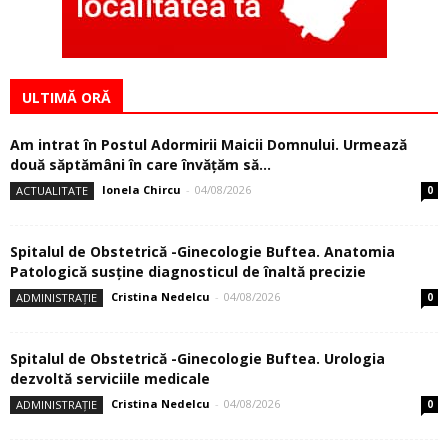
ULTIMĂ ORĂ
Am intrat în Postul Adormirii Maicii Domnului. Urmează
două săptămâni în care învăţăm să...
Ionela Chircu
-
04/08/2026
ACTUALITATE
0
Spitalul de Obstetrică -Ginecologie Buftea. Anatomia
Patologică susţine diagnosticul de înaltă precizie
Cristina Nedelcu
-
04/08/2026
ADMINISTRAȚIE
0
Spitalul de Obstetrică -Ginecologie Buftea. Urologia
dezvoltă serviciile medicale
Cristina Nedelcu
-
04/08/2026
ADMINISTRAȚIE
0