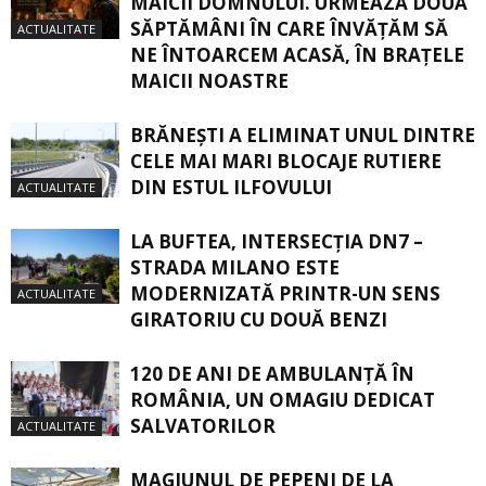
MAICII DOMNULUI. URMEAZĂ DOUĂ
SĂPTĂMÂNI ÎN CARE ÎNVĂŢĂM SĂ
ACTUALITATE
NE ÎNTOARCEM ACASĂ, ÎN BRAŢELE
MAICII NOASTRE
BRĂNEȘTI A ELIMINAT UNUL DINTRE
CELE MAI MARI BLOCAJE RUTIERE
DIN ESTUL ILFOVULUI
ACTUALITATE
LA BUFTEA, INTERSECŢIA DN7 –
STRADA MILANO ESTE
MODERNIZATĂ PRINTR-UN SENS
ACTUALITATE
GIRATORIU CU DOUĂ BENZI
120 DE ANI DE AMBULANȚĂ ÎN
ROMÂNIA, UN OMAGIU DEDICAT
SALVATORILOR
ACTUALITATE
MAGIUNUL DE PEPENI DE LA