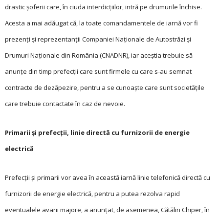
drastic şoferii care, în ciuda interdicţiilor, intră pe drumurile închise.
Acesta a mai adăugat că, la toate comandamentele de iarnă vor fi
prezenţi şi reprezentanţii Companiei Naționale de Autostrăzi și
Drumuri Naționale din România (CNADNR), iar aceştia trebuie să
anunţe din timp prefecţii care sunt firmele cu care s-au semnat
contracte de dezăpezire, pentru a se cunoaşte care sunt societăţile
care trebuie contactate în caz de nevoie.
Primarii şi prefecţii, linie directă cu furnizorii de energie
electrică
Prefecţii şi primarii vor avea în această iarnă linie telefonică directă cu
furnizorii de energie electrică, pentru a putea rezolva rapid
eventualele avarii majore, a anunțat, de asemenea, Cătălin Chiper, în