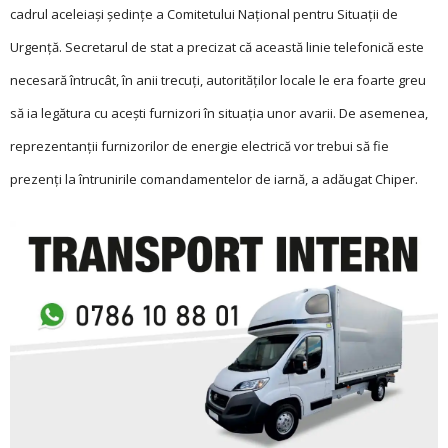
cadrul aceleiași şedinţe a Comitetului Naţional pentru Situaţii de
Urgenţă. Secretarul de stat a precizat că această linie telefonică este
necesară întrucât, în anii trecuţi, autorităţilor locale le era foarte greu
să ia legătura cu aceşti furnizori în situaţia unor avarii. De asemenea,
reprezentanţii furnizorilor de energie electrică vor trebui să fie
prezenţi la întrunirile comandamentelor de iarnă, a adăugat Chiper.