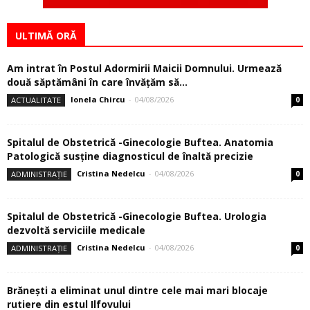
ULTIMĂ ORĂ
Am intrat în Postul Adormirii Maicii Domnului. Urmează
două săptămâni în care învăţăm să...
Ionela Chircu
-
04/08/2026
ACTUALITATE
0
Spitalul de Obstetrică -Ginecologie Buftea. Anatomia
Patologică susţine diagnosticul de înaltă precizie
Cristina Nedelcu
-
04/08/2026
ADMINISTRAȚIE
0
Spitalul de Obstetrică -Ginecologie Buftea. Urologia
dezvoltă serviciile medicale
Cristina Nedelcu
-
04/08/2026
ADMINISTRAȚIE
0
Brănești a eliminat unul dintre cele mai mari blocaje
rutiere din estul Ilfovului