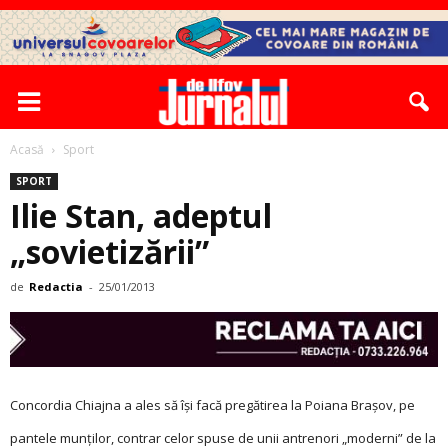
Acasă
Sport
SPORT
Ilie Stan, adeptul
„sovietizării”
de
Redactia
-
25/01/2013
Concordia Chiajna a ales să își facă pregătirea la Poiana Brașov, pe
pantele munților, contrar celor spuse de unii antrenori „moderni” de la