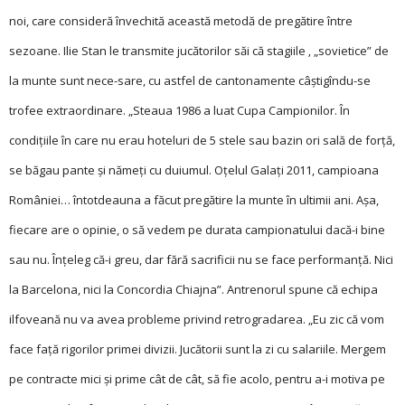
noi, care consideră învechită această metodă de pregătire între
sezoane. Ilie Stan le transmite jucătorilor săi că stagiile ‚ „sovietice” de
la munte sunt nece-sare, cu astfel de cantonamente câștigîndu-se
trofee extraordinare. „Steaua 1986 a luat Cupa Campionilor. În
condiţiile în care nu erau hoteluri de 5 stele sau bazin ori sală de forţă,
se băgau pante şi nămeţi cu duiumul. Oțelul Galaţi 2011, campioana
României… întotdeauna a făcut pregătire la munte în ultimii ani. Aşa,
fiecare are o opinie, o să vedem pe durata campionatului dacă-i bine
sau nu. Înţeleg că-i greu, dar fără sacrificii nu se face performanţă. Nici
la Barcelona, nici la Concordia Chiajna”. Antrenorul spune că echipa
ilfoveană nu va avea probleme privind retrogradarea. „Eu zic că vom
face faţă rigorilor primei divizii. Jucătorii sunt la zi cu salariile. Mergem
pe contracte mici şi prime cât de cât, să fie acolo, pentru a-i motiva pe