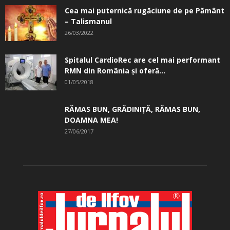
Cea mai puternică rugăciune de pe Pământ
– Talismanul
26/03/2022
Spitalul CardioRec are cel mai performant
RMN din România și oferă...
01/05/2018
RĂMAS BUN, GRĂDINIŢĂ, ­RĂMAS BUN,
DOAMNA MEA!
27/06/2017