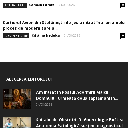
Carmen Istrate
-
04/08/2026
ACTUALITATE
0
Cartierul Avion din Ştefăneştii de Jos a intrat într-un amplu
proces de modernizare a...
Cristina Nedelcu
-
04/08/2026
ADMINISTRAȚIE
0
ALEGEREA EDITORULUI
Am intrat în Postul Adormirii Maicii
Domnului. Urmează două săptămâni în...
04/08/2026
Spitalul de Obstetrică -Ginecologie Buftea.
Anatomia Patologică susţine diagnosticul