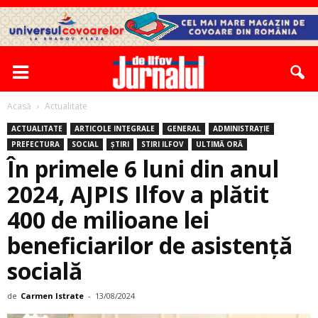
Acasă
Actualitate
ACTUALITATE
ARTICOLE INTEGRALE
GENERAL
ADMINISTRAȚIE
PREFECTURA
SOCIAL
ȘTIRI
STIRI ILFOV
ULTIMĂ ORĂ
În primele 6 luni din anul
2024, AJPIS Ilfov a plătit
400 de milioane lei
beneficiarilor de asistenţă
socială
de
Carmen Istrate
-
13/08/2024