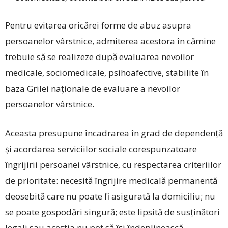
Pentru evitarea oricărei forme de abuz asupra
persoanelor vârstnice, admiterea acestora în cămine
trebuie să se realizeze după evaluarea nevoilor
medicale, sociomedicale, psihoafective, stabilite în
baza Grilei naţionale de evaluare a nevoilor
persoanelor vârstnice.
Aceasta presupune încadrarea în grad de dependenţă
și acordarea serviciilor sociale corespunzatoare
îngrijirii persoanei vârstnice, cu respectarea criteriilor
de prioritate: necesită îngrijire medicală permanentă
deosebită care nu poate fi asigurată la domiciliu; nu
se poate gospodări singură; este lipsită de susţinători
legali sau aceştia nu pot să îşi îndeplinească