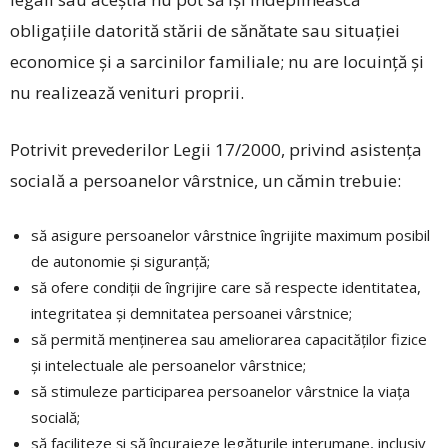
obligaţiile datorită stării de sănătate sau situaţiei
economice şi a sarcinilor familiale; nu are locuinţă şi
nu realizează venituri proprii.
Potrivit prevederilor Legii 17/2000, privind asistenţa
socială a persoanelor vârstnice, un cămin trebuie:
să asigure persoanelor vârstnice îngrijite maximum posibil
de autonomie şi siguranţă;
să ofere condiţii de îngrijire care să respecte identitatea,
integritatea şi demnitatea persoanei vârstnice;
să permită menţinerea sau ameliorarea capacităţilor fizice
şi intelectuale ale persoanelor vârstnice;
să stimuleze participarea persoanelor vârstnice la viaţa
socială;
să faciliteze şi să încurajeze legăturile interumane, inclusiv