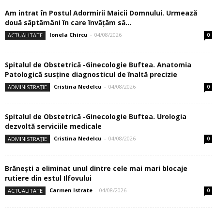
Am intrat în Postul Adormirii Maicii Domnului. Urmează
două săptămâni în care învăţăm să...
Ionela Chircu
-
04/08/2026
ACTUALITATE
0
Spitalul de Obstetrică -Ginecologie Buftea. Anatomia
Patologică susţine diagnosticul de înaltă precizie
Cristina Nedelcu
-
04/08/2026
ADMINISTRAȚIE
0
Spitalul de Obstetrică -Ginecologie Buftea. Urologia
dezvoltă serviciile medicale
Cristina Nedelcu
-
04/08/2026
ADMINISTRAȚIE
0
Brănești a eliminat unul dintre cele mai mari blocaje
rutiere din estul Ilfovului
Carmen Istrate
-
04/08/2026
ACTUALITATE
0