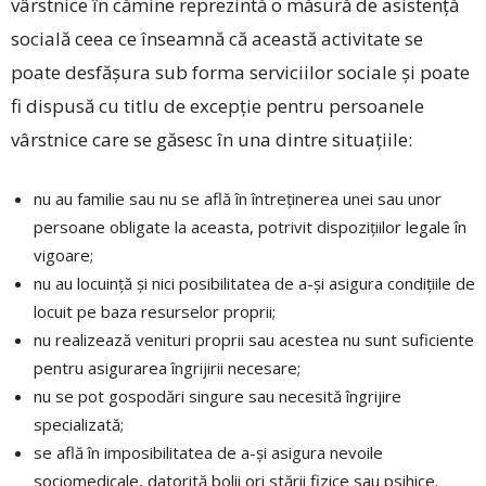
vârstnice în cămine reprezintă o măsură de asistenţă
socială ceea ce înseamnă că această activitate se
poate desfășura sub forma serviciilor sociale şi poate
fi dispusă cu titlu de excepţie pentru persoanele
vârstnice care se găsesc în una dintre situaţiile:
nu au familie sau nu se află în întreţinerea unei sau unor
persoane obligate la aceasta, potrivit dispoziţiilor legale în
vigoare;
nu au locuinţă şi nici posibilitatea de a-şi asigura condiţiile de
locuit pe baza resurselor proprii;
nu realizează venituri proprii sau acestea nu sunt suficiente
pentru asigurarea îngrijirii necesare;
nu se pot gospodări singure sau necesită îngrijire
specializată;
se află în imposibilitatea de a-şi asigura nevoile
sociomedicale, datorită bolii ori stării fizice sau psihice.