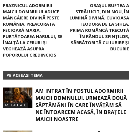
PRAZNICUL ADORMIRII
ORAȘUL BUFTEA A
MAICII DOMNULUI ADUCE
STRĂLUCIT, DIN NOU, ÎN
MÂNGÂIERE DIVINĂ PESTE
LUMINĂ DIVINĂ. CUVIOASA
ROMÂNIA. PREACURATA
TEODORA DE LA SIHLA,
FECIOARĂ MARIA,
PRIMA ROMÂNCĂ TRECUTĂ
PURTĂTOAREA HARULUI, SE
ÎN RÂNDUL SFINȚILOR,
ÎNALȚĂ LA CERURI ȘI
SĂRBĂTORITĂ CU IUBIRE ȘI
VEGHEAZĂ ASUPRA
BUCURIE
POPORULUI CREDINCIOS
PE ACEEASI TEMA
AM INTRAT ÎN POSTUL ADORMIRII
MAICII DOMNULUI. URMEAZĂ DOUĂ
SĂPTĂMÂNI ÎN CARE ÎNVĂŢĂM SĂ
ACTUALITATE
NE ÎNTOARCEM ACASĂ, ÎN BRAŢELE
MAICII NOASTRE