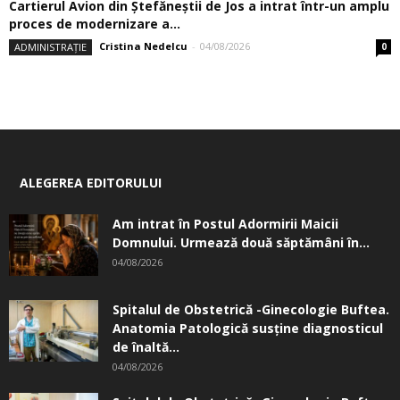
Cartierul Avion din Ştefăneştii de Jos a intrat într-un amplu
proces de modernizare a...
Cristina Nedelcu
-
04/08/2026
ADMINISTRAȚIE
0
ALEGEREA EDITORULUI
Am intrat în Postul Adormirii Maicii
Domnului. Urmează două săptămâni în...
04/08/2026
Spitalul de Obstetrică -Ginecologie Buftea.
Anatomia Patologică susţine diagnosticul
de înaltă...
04/08/2026