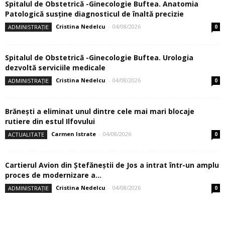
Spitalul de Obstetrică -Ginecologie Buftea. Anatomia
Patologică susţine diagnosticul de înaltă precizie
Cristina Nedelcu
-
04/08/2026
ADMINISTRAȚIE
0
Spitalul de Obstetrică -Ginecologie Buftea. Urologia
dezvoltă serviciile medicale
Cristina Nedelcu
-
04/08/2026
ADMINISTRAȚIE
0
Brănești a eliminat unul dintre cele mai mari blocaje
rutiere din estul Ilfovului
Carmen Istrate
-
04/08/2026
ACTUALITATE
0
Cartierul Avion din Ştefăneştii de Jos a intrat într-un amplu
proces de modernizare a...
Cristina Nedelcu
-
04/08/2026
ADMINISTRAȚIE
0