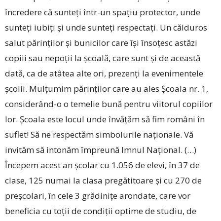
încredere că sunteți ­într-un spațiu protector, unde
sunteți iubiți și unde sunteți respectați. Un călduros
salut părinților și bunicilor care își însoțesc astăzi
copiii sau nepoții la școală, care sunt și de această
dată, ca de atâtea alte ori, prezenți la evenimentele
școlii. Mulțumim părinților care au ales Școala nr. 1,
considerând-o o temelie bună pentru viitorul copiilor
lor. Școala este locul unde învățăm să fim români în
suflet! Să ne respectăm simbolurile naționale. Vă
invităm să intonăm împreună Imnul Național. (…)
Începem acest an școlar cu 1.056 de elevi, în 37 de
clase, 125 numai la clasa pregătitoare și cu 270 de
preșcolari, în cele 3 grădinițe arondate, care vor
beneficia cu toții de condiții optime de studiu, de