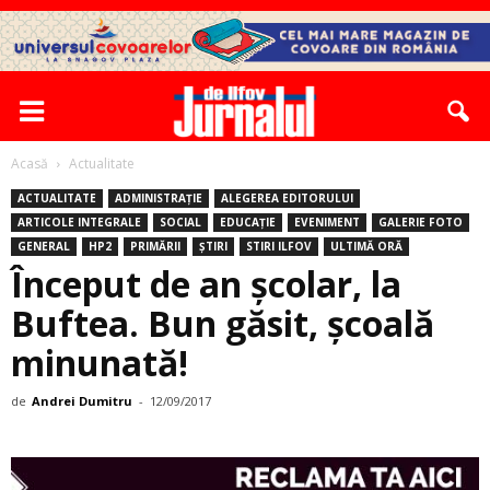
Acasă
Actualitate
ACTUALITATE
ADMINISTRAȚIE
ALEGEREA EDITORULUI
ARTICOLE INTEGRALE
SOCIAL
EDUCAȚIE
EVENIMENT
GALERIE FOTO
GENERAL
HP2
PRIMĂRII
ȘTIRI
STIRI ILFOV
ULTIMĂ ORĂ
Început de an școlar, la
Buftea. Bun găsit, şcoală
minunată!
de
Andrei Dumitru
-
12/09/2017