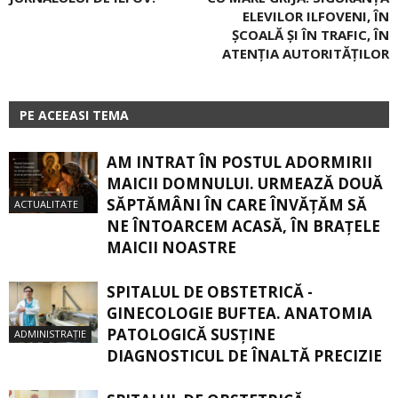
ELEVILOR ILFOVENI, ÎN
ŞCOALĂ ŞI ÎN TRAFIC, ÎN
ATENŢIA AUTORITĂŢILOR
PE ACEEASI TEMA
AM INTRAT ÎN POSTUL ADORMIRII
MAICII DOMNULUI. URMEAZĂ DOUĂ
SĂPTĂMÂNI ÎN CARE ÎNVĂŢĂM SĂ
ACTUALITATE
NE ÎNTOARCEM ACASĂ, ÎN BRAŢELE
MAICII NOASTRE
SPITALUL DE OBSTETRICĂ -
GINECOLOGIE BUFTEA. ANATOMIA
PATOLOGICĂ SUSŢINE
ADMINISTRAȚIE
DIAGNOSTICUL DE ÎNALTĂ PRECIZIE