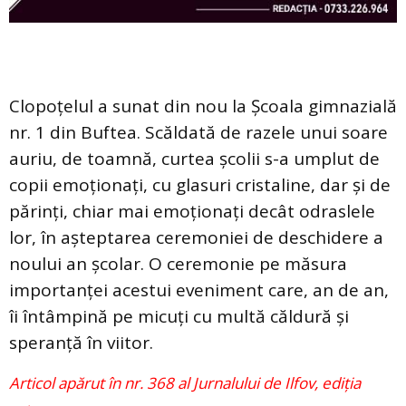
Clopoțelul a sunat din nou la Școala gimnazială
nr. 1 din Buftea. Scăldată de razele unui soare
auriu, de toamnă, curtea școlii s-a umplut de
copii emoționați, cu glasuri cristaline, dar și de
părinți, chiar mai emoționați decât odraslele
lor, în așteptarea ceremoniei de deschidere a
noului an școlar. O ceremonie pe măsura
importanței acestui eveniment care, an de an,
îi întâmpină pe micuți cu multă căldură și
speranță în viitor.
Articol apărut în nr. 368 al Jurnalului de Ilfov, ediția