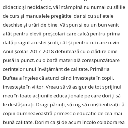
didactic și nedidactic, vă întâmpină nu numai cu sălile
de curs și manualele pregătite, dar și cu sufletele
deschise și urări de bine. Vă spun și eu un bun venit
atât pentru elevii preșcolari care calcă pentru prima
dată pragul acestei școli, cât și pentru cei care revin.
Anul școlar 2017-2018 debutează cu o clădire bine
pusă la punct, cu o bază materială corespunzătoare
cerințelor unui învățământ de calitate. Primăria
Buftea a înțeles că atunci când investește în copii,
investește în viitor. Vreau să vă asigur de tot sprijinul
meu în toate acțiunile educaționale pe care doriți să
le desfășurați. Dragi părinți, vă rog să conștientizați că
copiii dumneavoastră primesc o educație de cea mai
bună calitate. Dorim ca și de acum încolo colaborarea