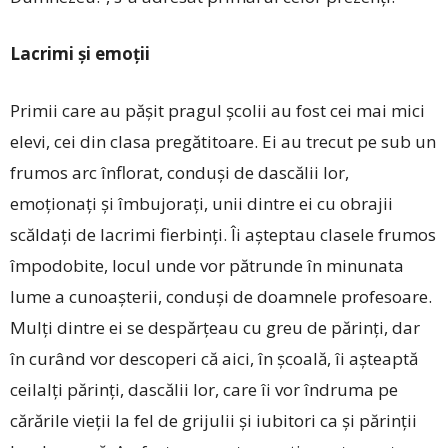
Lacrimi și emoții
Primii care au pășit pragul școlii au fost cei mai mici
elevi, cei din clasa pregătitoare. Ei au trecut pe sub un
frumos arc înflorat, conduși de dascălii lor,
emoționați și îmbujorați, unii dintre ei cu obrajii
scăldați de lacrimi fierbinți. Îi așteptau clasele frumos
împodobite, locul unde vor pătrunde în minunata
lume a cunoașterii, conduși de doamnele profesoare.
Mulți dintre ei se des­părțeau cu greu de părinți, dar
în curând vor descoperi că aici, în școală, îi așteaptă
ceilalți părinți, dascălii lor, care îi vor îndruma pe
cărările vieții la fel de grijulii și iubitori ca și părinții