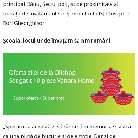
principal Dănuț Seciu, polițist de proximitate al
unității de învățământ și reprezentanta ISJ Ilfov, prof.
Rori Gheorghișor.
Școala, locul unde învățăm să fim români
„Sperăm ca această zi să rămână în memoria voastră
ca una plină de bucurie și de emoție. Dar și de