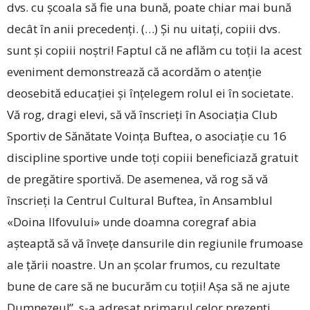
dvs. cu școala să fie una bună, poate chiar mai bună
decât în anii precedenți. (…) Și nu uitați, copiii dvs.
sunt și copiii noștri! Faptul că ne aflăm cu toții la acest
eveniment demonstrează că acordăm o atenție
deosebită educației și înțelegem rolul ei în societate.
Vă rog, dragi elevi, să vă înscrieți în Asociația Club
Sportiv de Sănătate Voința Buftea, o asociație cu 16
discipline sportive unde toți copiii beneficiază gratuit
de pregătire sportivă. De asemenea, vă rog să vă
înscrieți la Centrul Cultural Buftea, în Ansamblul
«Doina Ilfovului» unde doamna coregraf abia
așteaptă să vă învețe dansurile din regiunile frumoase
ale țării noastre. Un an școlar frumos, cu rezultate
bune de care să ne bucurăm cu toții! Așa să ne ajute
Dumnezeu!”, s-a adresat primarul celor prezenți.