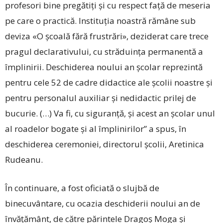
profesori bine pregătiți și cu respect față de meseria
pe care o practică. Instituția noastră rămâne sub
deviza «O școală fără frustrări», deziderat care trece
pragul declarativului, cu străduința permanentă a
împlinirii. Deschiderea noului an școlar reprezintă
pentru cele 52 de cadre didactice ale școlii noastre și
pentru personalul auxiliar și nedidactic prilej de
bucurie. (…) Va fi, cu siguranță, și acest an școlar unul
al roadelor bogate și al împlinirilor” a spus, în
deschiderea ceremoniei, directorul școlii, Aretinica
Rudeanu.
În continuare, a fost oficiată o slujbă de
binecuvântare, cu ocazia deschiderii noului an de
învățământ, de către părintele Dragoș Moga și