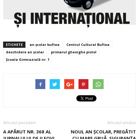
ETICHETE
an școlar buftea
Centrul Cultural Buftea
deschidere an școlar
primarul gheorghe pistol
Școala Gimnazială nr. 1
Articolul precedent
Articolul următor
A APĂRUT NR. 368 AL
NOUL AN ȘCOLAR, PREGĂTIT
JURNALULUI DE ILFOV!
CU MARE GRIJĂ. SIGURANŢA