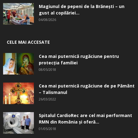
Magiunul de pepeni de la Brăneşti – un
gust al copilăriei...
04/08/2026
CELE MAI ACCESATE
Cea mai puternică rugăciune pentru
protecția familiei
08/05/2018
Cea mai puternică rugăciune de pe Pământ
– Talismanul
26/03/2022
Spitalul CardioRec are cel mai performant
RMN din România și oferă...
01/05/2018