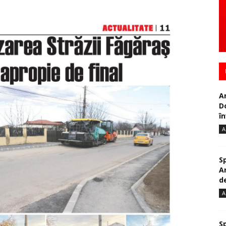
A
D
în
A
S
A
de
A
S