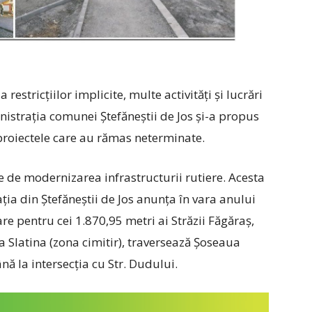
estricțiilor implicite, multe activități și lucrări
nistrația comunei Ștefăneștii de Jos și-a propus
a proiectele care au rămas neterminate.
e de modernizarea infrastructurii rutiere. Acesta
ția din Ștefăneștii de Jos anunța în vara anului
e pentru cei 1.870,95 metri ai Străzii Făgăraș,
a Slatina (zona cimitir), traversează Șoseaua
ână la intersecția cu Str. Dudului.