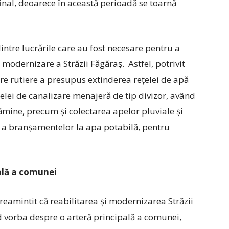
final, deoarece în această perioadă se toarnă
dintre lucrările care au fost necesare pentru a
modernizare a Străzii Făgăraș. Astfel, potrivit
ere rutiere a presupus extinderea rețelei de apă
lei de canalizare menajeră de tip divizor, având
mine, precum și colectarea apelor pluviale și
i a branșamentelor la apa potabilă, pentru
ală a comunei
 reamintit că reabilitarea și modernizarea Străzii
d vorba despre o arteră principală a comunei,