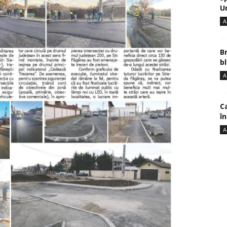
U
A
B
bl
A
Ca
î
A