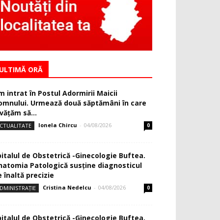
ULTIMĂ ORĂ
m intrat în Postul Adormirii Maicii
omnului. Urmează două săptămâni în care
văţăm să...
Ionela Chircu
-
04/08/2026
CTUALITATE
0
pitalul de Obstetrică -Ginecologie Buftea.
natomia Patologică susţine diagnosticul
 înaltă precizie
Cristina Nedelcu
-
04/08/2026
DMINISTRAȚIE
0
pitalul de Obstetrică -Ginecologie Buftea.