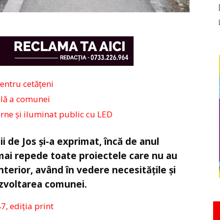
entru cetățeni
ală a comunei
ne și iluminat public cu LED
 de Jos și-a exprimat, încă de anul
t mai repede toate proiectele care nu au
terior, având în vedere necesitățile și
ezvoltarea comunei.
87, ediția print