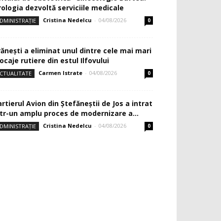
rologia dezvoltă serviciile medicale
Cristina Nedelcu
-
04/08/2026
DMINISTRAȚIE
0
rănești a eliminat unul dintre cele mai mari
ocaje rutiere din estul Ilfovului
Carmen Istrate
-
04/08/2026
CTUALITATE
0
rtierul Avion din Ştefăneştii de Jos a intrat
ntr-un amplu proces de modernizare a...
Cristina Nedelcu
-
04/08/2026
DMINISTRAȚIE
0