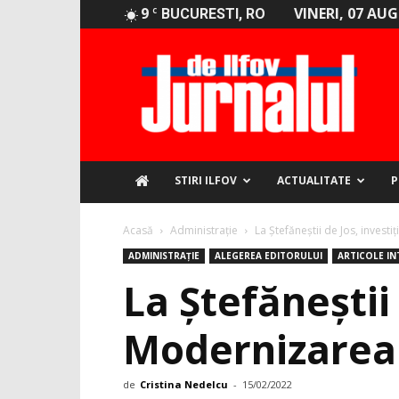
9
VINERI, 07 AU
C
BUCURESTI, RO
Jurnalul
de
Ilfov
STIRI ILFOV
ACTUALITATE
P
Acasă
Administrație
La Ștefăneștii de Jos, investi
ADMINISTRAȚIE
ALEGEREA EDITORULUI
ARTICOLE I
La Ștefăneștii 
Modernizarea S
de
Cristina Nedelcu
-
15/02/2022