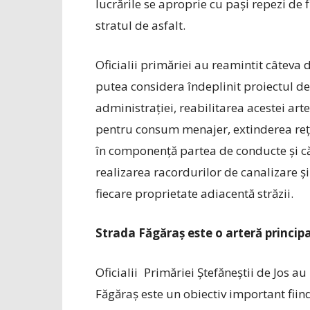
lucrările se aproprie cu pași repezi de 
stratul de asfalt.
Oficialii primăriei au reamintit câteva 
putea considera îndeplinit proiectul de 
administrației, reabilitarea acestei art
pentru consum menajer, extinderea rețe
în componență partea de conducte și că
realizarea racordurilor de canalizare ș
fiecare proprietate adiacentă străzii.
Strada Făgăraș este o arteră princip
Oficialii Primăriei Ștefăneștii de Jos au
Făgăraș este un obiectiv important fiin