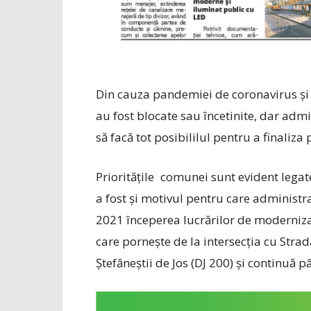
Din cauza pandemiei de coronavirus și a r
au fost blocate sau încetinite, dar admi
să facă tot posibililul pentru a finaliz
Prioritățile comunei sunt evident legat
a fost și motivul pentru care administra
2021 începerea lucrărilor de modernizar
care pornește de la intersecția cu Strad
Ștefăneștii de Jos (DJ 200) și continuă p