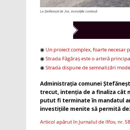
La Ștefăneștii de Jos, investițiile continuă
◉
Un proiect complex, foarte necesar p
◉
Strada Făgăraș este o arteră princip
◉
Strada dispune de semnalizări moder
Administrația comunei Ștefăneștii
trecut, intenția de a finaliza câ
putut fi terminate în mandatul an
investițiile menite să permită d
Articol apărut în Jurnalul de Ilfov, nr. 5