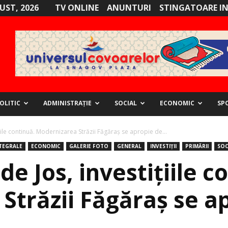
GUST, 2026
TV ONLINE
ANUNTURI
STINGATOARE I
OLITIC
ADMINISTRAȚIE
SOCIAL
ECONOMIC
SP
țiile continuă. Modernizarea Străzii Făgăraş se apropie de...
NTEGRALE
ECONOMIC
GALERIE FOTO
GENERAL
INVESTIȚII
PRIMĂRII
SOC
de Jos, investițiile c
trăzii Făgăraş se ap