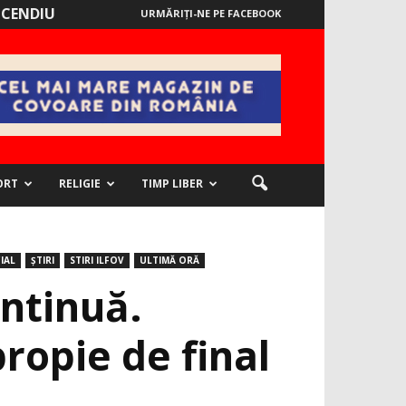
NCENDIU
URMĂRIȚI-NE PE FACEBOOK
ORT
RELIGIE
TIMP LIBER
IAL
ȘTIRI
STIRI ILFOV
ULTIMĂ ORĂ
ontinuă.
ropie de final