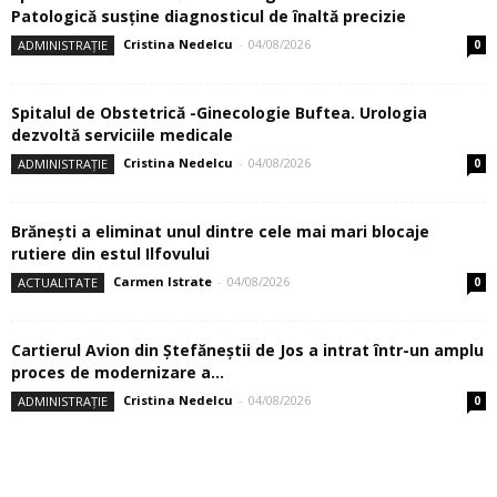
Patologică susţine diagnosticul de înaltă precizie
Cristina Nedelcu
-
04/08/2026
ADMINISTRAȚIE
0
Spitalul de Obstetrică -Ginecologie Buftea. Urologia
dezvoltă serviciile medicale
Cristina Nedelcu
-
04/08/2026
ADMINISTRAȚIE
0
Brănești a eliminat unul dintre cele mai mari blocaje
rutiere din estul Ilfovului
Carmen Istrate
-
04/08/2026
ACTUALITATE
0
Cartierul Avion din Ştefăneştii de Jos a intrat într-un amplu
proces de modernizare a...
Cristina Nedelcu
-
04/08/2026
ADMINISTRAȚIE
0