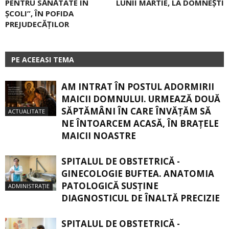
PENTRU SĂNĂTATE ÎN
LUNII MARTIE, LA DOMNEȘTI
ȘCOLI”, ÎN POFIDA
PREJUDECĂŢILOR
PE ACEEASI TEMA
AM INTRAT ÎN POSTUL ADORMIRII
MAICII DOMNULUI. URMEAZĂ DOUĂ
SĂPTĂMÂNI ÎN CARE ÎNVĂŢĂM SĂ
ACTUALITATE
NE ÎNTOARCEM ACASĂ, ÎN BRAŢELE
MAICII NOASTRE
SPITALUL DE OBSTETRICĂ -
GINECOLOGIE BUFTEA. ANATOMIA
PATOLOGICĂ SUSŢINE
ADMINISTRAȚIE
DIAGNOSTICUL DE ÎNALTĂ PRECIZIE
SPITALUL DE OBSTETRICĂ -