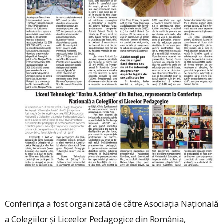
Conferința a fost or­ga­nizată de către Aso­ciația Națională
a Colegiilor și Liceelor Pedagogice din România,