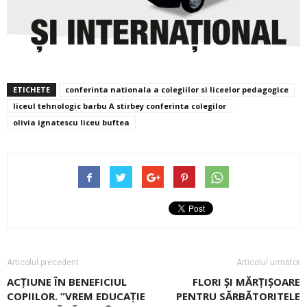
ETICHETE
conferinta nationala a colegiilor si liceelor pedagogice
liceul tehnologic barbu A stirbey conferinta colegilor
olivia ignatescu liceu buftea
Articolul precedent
Articolul următor
ACȚIUNE ÎN BENEFICIUL
FLORI ȘI MĂRŢIȘOARE
COPIILOR. ”VREM EDUCAŢIE
PENTRU SĂRBĂTORITELE