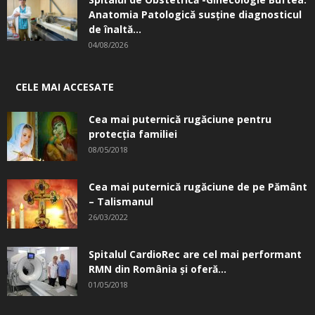
Anatomia Patologică susţine diagnosticul
de înaltă...
04/08/2026
CELE MAI ACCESATE
Cea mai puternică rugăciune pentru
protecția familiei
08/05/2018
Cea mai puternică rugăciune de pe Pământ
– Talismanul
26/03/2022
Spitalul CardioRec are cel mai performant
RMN din România și oferă...
01/05/2018