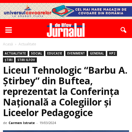
Acasă
Actualitate
ACTUALITATE
SOCIAL
EDUCAȚIE
EVENIMENT
GENERAL
HP2
ȘTIRI
STIRI ILFOV
Liceul Tehnologic “Barbu A.
Știrbey” din Buftea,
reprezentat la Conferința
Națională a Colegiilor și
Liceelor Pedagogice
de
Carmen Istrate
-
19/03/2024