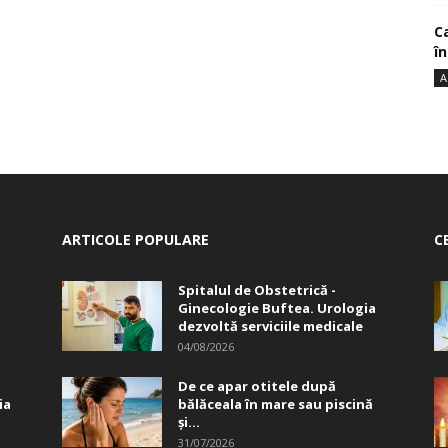
Ca
î
A
ARTICOLE POPULARE
C
Spitalul de Obstetrică -
Ginecologie Buftea. Urologia
dezvoltă serviciile medicale
04/08/2026
De ce apar otitele după
ia
bălăceala în mare sau piscină
și...
31/07/2026