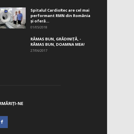
Spitalul CardioRec are cel mai
performant RMN din România
și oferă...
01/05/2018
RĂMAS BUN, GRĂDINIŢĂ, ­
RĂMAS BUN, DOAMNA MEA!
27/06/2017
RMĂRIȚI-NE