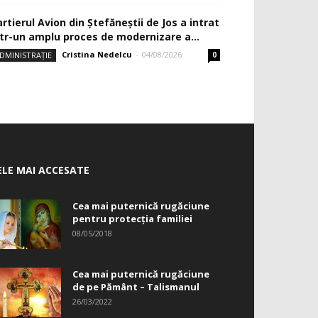
rtierul Avion din Ştefăneştii de Jos a intrat
ntr-un amplu proces de modernizare a...
Cristina Nedelcu
-
04/08/2026
DMINISTRAȚIE
0
ELE MAI ACCESATE
Cea mai puternică rugăciune
pentru protecția familiei
08/05/2018
Cea mai puternică rugăciune
de pe Pământ – Talismanul
26/03/2022