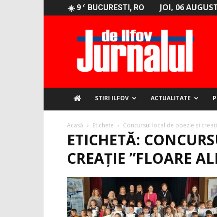
9
JOI, 06 AUGUST
C
BUCURESTI, RO
Jurnalul
de
Ilfov
STIRI ILFOV
ACTUALITATE
P
Acasă
Etichete
Concursul local de poezie și creați
ETICHETĂ: CONCURSU
CREAȚIE ”FLOARE A