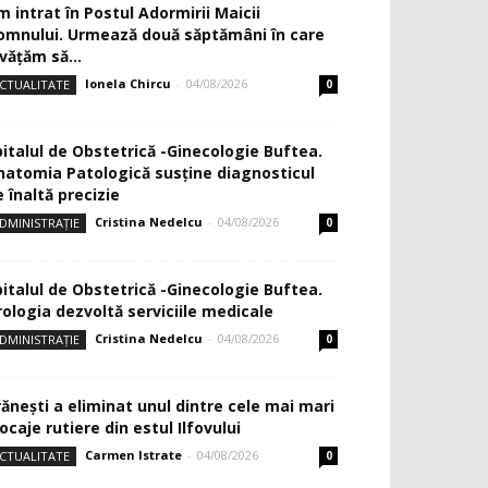
m intrat în Postul Adormirii Maicii
omnului. Urmează două săptămâni în care
văţăm să...
Ionela Chircu
-
04/08/2026
CTUALITATE
0
pitalul de Obstetrică -Ginecologie Buftea.
natomia Patologică susţine diagnosticul
 înaltă precizie
Cristina Nedelcu
-
04/08/2026
DMINISTRAȚIE
0
pitalul de Obstetrică -Ginecologie Buftea.
rologia dezvoltă serviciile medicale
Cristina Nedelcu
-
04/08/2026
DMINISTRAȚIE
0
rănești a eliminat unul dintre cele mai mari
ocaje rutiere din estul Ilfovului
Carmen Istrate
-
04/08/2026
CTUALITATE
0