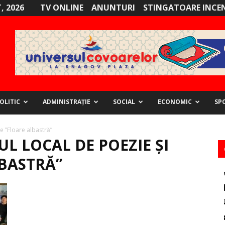
, 2026
TV ONLINE
ANUNTURI
STINGATOARE INCE
OLITIC
ADMINISTRAȚIE
SOCIAL
ECONOMIC
SP
e ”Floare albastră”
L LOCAL DE POEZIE ȘI
LBASTRĂ”