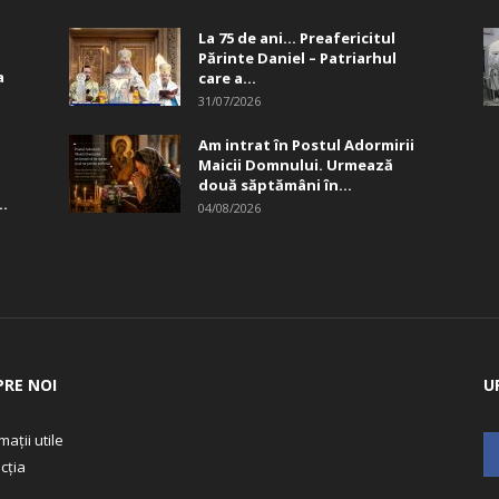
La 75 de ani… Preafericitul
Părinte Daniel – Patriarhul
a
care a...
31/07/2026
Am intrat în Postul Adormirii
Maicii Domnului. Urmează
două săptămâni în...
..
04/08/2026
PRE NOI
U
mații utile
cția