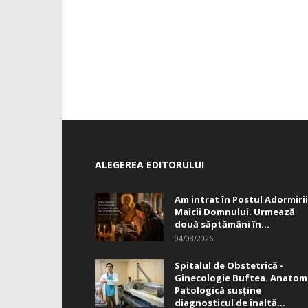
ALEGEREA EDITORULUI
Am intrat în Postul Adormirii
Maicii Domnului. Urmează
două săptămâni în...
04/08/2026
Spitalul de Obstetrică -
Ginecologie Buftea. Anatom
Patologică susţine
diagnosticul de înaltă...