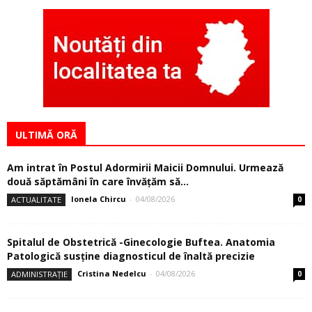
ULTIMĂ ORĂ
Am intrat în Postul Adormirii Maicii Domnului. Urmează
două săptămâni în care învăţăm să...
Ionela Chircu
-
04/08/2026
ACTUALITATE
0
Spitalul de Obstetrică -Ginecologie Buftea. Anatomia
Patologică susţine diagnosticul de înaltă precizie
Cristina Nedelcu
-
04/08/2026
ADMINISTRAȚIE
0