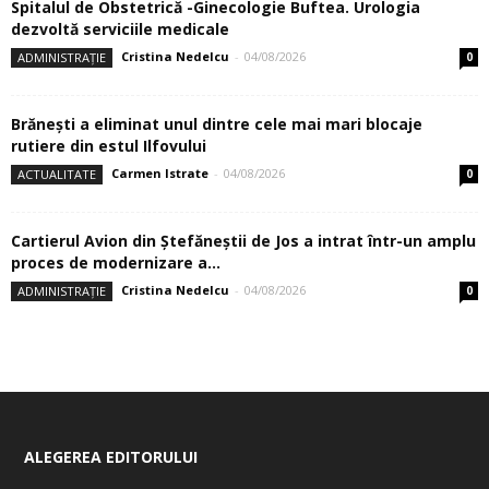
Spitalul de Obstetrică -Ginecologie Buftea. Urologia
dezvoltă serviciile medicale
Cristina Nedelcu
-
04/08/2026
ADMINISTRAȚIE
0
Brănești a eliminat unul dintre cele mai mari blocaje
rutiere din estul Ilfovului
Carmen Istrate
-
04/08/2026
ACTUALITATE
0
Cartierul Avion din Ştefăneştii de Jos a intrat într-un amplu
proces de modernizare a...
Cristina Nedelcu
-
04/08/2026
ADMINISTRAȚIE
0
ALEGEREA EDITORULUI