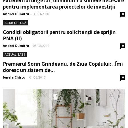
Excedentul bugetar, diminuat cu sumele necesare
pentru implementarea proiectelor de investiții
Andrei Dumitru
-
30/01/2018
0
AGRICULTURĂ
Condiţii obligatorii pentru solicitanţii de sprijin
PNA (II)
Andrei Dumitru
-
08/08/2017
0
ACTUALITATE
Premierul Sorin Grindeanu, de Ziua Copilului: „Îmi
doresc un sistem de...
Ionela Chircu
-
01/06/2017
0