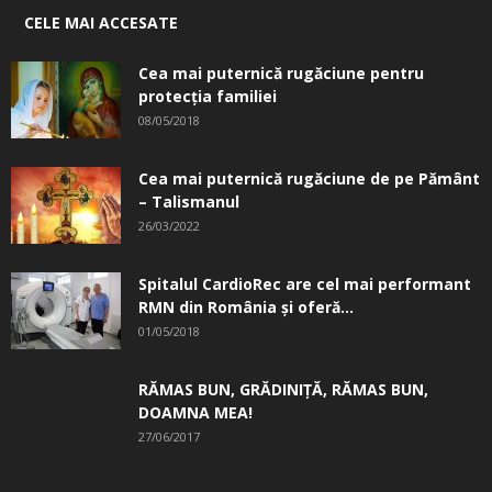
CELE MAI ACCESATE
Cea mai puternică rugăciune pentru
protecția familiei
08/05/2018
Cea mai puternică rugăciune de pe Pământ
– Talismanul
26/03/2022
Spitalul CardioRec are cel mai performant
RMN din România și oferă...
01/05/2018
RĂMAS BUN, GRĂDINIŢĂ, ­RĂMAS BUN,
DOAMNA MEA!
27/06/2017