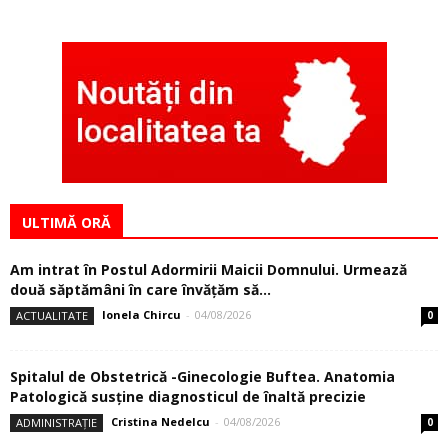
ULTIMĂ ORĂ
Am intrat în Postul Adormirii Maicii Domnului. Urmează
două săptămâni în care învăţăm să...
Ionela Chircu
-
04/08/2026
ACTUALITATE
0
Spitalul de Obstetrică -Ginecologie Buftea. Anatomia
Patologică susţine diagnosticul de înaltă precizie
Cristina Nedelcu
-
04/08/2026
ADMINISTRAȚIE
0