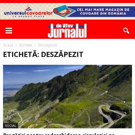
Acasă
Etichete
Deszăpezit
ETICHETĂ: DESZĂPEZIT
SOCIAL