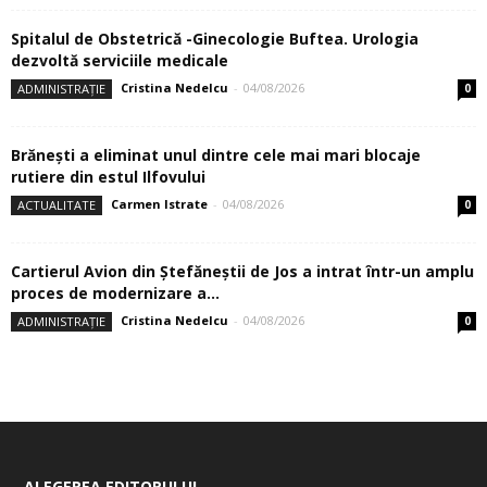
Spitalul de Obstetrică -Ginecologie Buftea. Urologia
dezvoltă serviciile medicale
Cristina Nedelcu
-
04/08/2026
ADMINISTRAȚIE
0
Brănești a eliminat unul dintre cele mai mari blocaje
rutiere din estul Ilfovului
Carmen Istrate
-
04/08/2026
ACTUALITATE
0
Cartierul Avion din Ştefăneştii de Jos a intrat într-un amplu
proces de modernizare a...
Cristina Nedelcu
-
04/08/2026
ADMINISTRAȚIE
0
ALEGEREA EDITORULUI