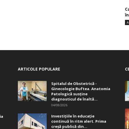
Ca
î
A
ARTICOLE POPULARE
C
Spitalul de Obstetrică -
Ginecologie Buftea. Anatomia
Patologică susţine
diagnosticul de înaltă...
04/08/2026
Investițiile în educație
ia
continuă în ritm alert. Prima
creşă publică din...