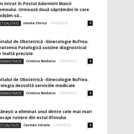
m intrat în Postul Adormirii Maicii
omnului. Urmează două săptămâni în care
văţăm să...
Ionela Chircu
-
04/08/2026
CTUALITATE
0
pitalul de Obstetrică -Ginecologie Buftea.
natomia Patologică susţine diagnosticul
 înaltă precizie
Cristina Nedelcu
-
04/08/2026
DMINISTRAȚIE
0
pitalul de Obstetrică -Ginecologie Buftea.
rologia dezvoltă serviciile medicale
Cristina Nedelcu
-
04/08/2026
DMINISTRAȚIE
0
rănești a eliminat unul dintre cele mai mari
ocaje rutiere din estul Ilfovului
Carmen Istrate
-
04/08/2026
CTUALITATE
0