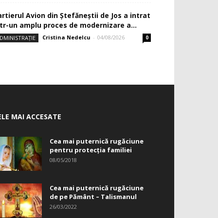
rtierul Avion din Ştefăneştii de Jos a intrat
ntr-un amplu proces de modernizare a...
Cristina Nedelcu
-
04/08/2026
DMINISTRAȚIE
0
ELE MAI ACCESATE
Cea mai puternică rugăciune
pentru protecția familiei
08/05/2018
Cea mai puternică rugăciune
de pe Pământ – Talismanul
26/03/2022