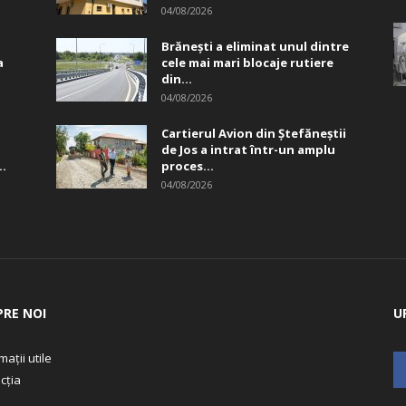
04/08/2026
Brănești a eliminat unul dintre
a
cele mai mari blocaje rutiere
din...
04/08/2026
Cartierul Avion din Ştefăneştii
de Jos a intrat într-un amplu
..
proces...
04/08/2026
PRE NOI
U
mații utile
cția