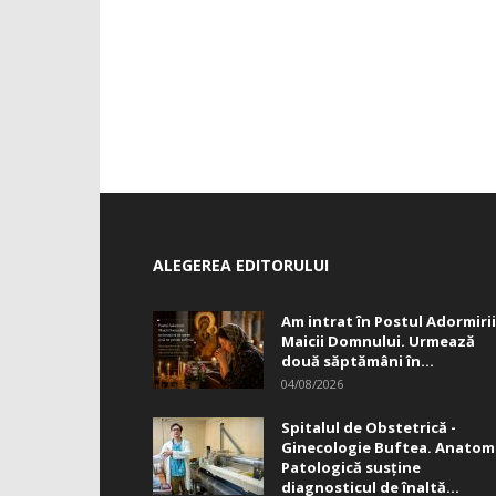
ALEGEREA EDITORULUI
Am intrat în Postul Adormirii
Maicii Domnului. Urmează
două săptămâni în...
04/08/2026
Spitalul de Obstetrică -
Ginecologie Buftea. Anatom
Patologică susţine
diagnosticul de înaltă...