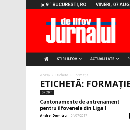
9
VINERI, 07 AU
C
BUCURESTI, RO
Jurnalul
de
Ilfov
STIRI ILFOV
ACTUALITATE
P
Acasă
Etichete
Formație
ETICHETĂ: FORMAȚI
SPORT
Cantonamente de antrenament
pentru ilfovenele din Liga I
Andrei Dumitru
-
04/07/2017