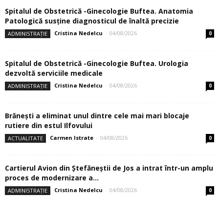
Spitalul de Obstetrică -Ginecologie Buftea. Anatomia
Patologică susţine diagnosticul de înaltă precizie
Cristina Nedelcu
-
04/08/2026
ADMINISTRAȚIE
0
Spitalul de Obstetrică -Ginecologie Buftea. Urologia
dezvoltă serviciile medicale
Cristina Nedelcu
-
04/08/2026
ADMINISTRAȚIE
0
Brănești a eliminat unul dintre cele mai mari blocaje
rutiere din estul Ilfovului
Carmen Istrate
-
04/08/2026
ACTUALITATE
0
Cartierul Avion din Ştefăneştii de Jos a intrat într-un amplu
proces de modernizare a...
Cristina Nedelcu
-
04/08/2026
ADMINISTRAȚIE
0