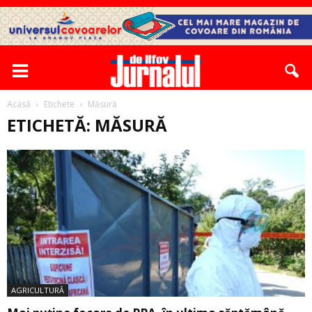
Acasă
Etichete
Măsură
ETICHETĂ: MĂSURĂ
AGRICULTURĂ