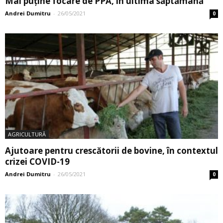
Mai puține focare de PPA, în ultima săptămână
Andrei Dumitru
-
26/05/2021
0
AGRICULTURĂ
Ajutoare pentru crescătorii de bovine, în contextul
crizei COVID-19
Andrei Dumitru
-
26/05/2021
0