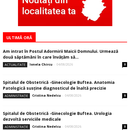
ULTIMĂ ORĂ
Am intrat în Postul Adormirii Maicii Domnului. Urmează
două săptămâni în care învăţăm să...
Ionela Chircu
-
04/08/2026
ACTUALITATE
0
Spitalul de Obstetrică -Ginecologie Buftea. Anatomia
Patologică susţine diagnosticul de înaltă precizie
Cristina Nedelcu
-
04/08/2026
ADMINISTRAȚIE
0
Spitalul de Obstetrică -Ginecologie Buftea. Urologia
dezvoltă serviciile medicale
Cristina Nedelcu
-
04/08/2026
ADMINISTRAȚIE
0