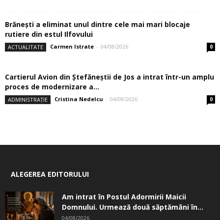
Brănești a eliminat unul dintre cele mai mari blocaje
rutiere din estul Ilfovului
Carmen Istrate
-
04/08/2026
ACTUALITATE
0
Cartierul Avion din Ştefăneştii de Jos a intrat într-un amplu
proces de modernizare a...
Cristina Nedelcu
-
04/08/2026
ADMINISTRAȚIE
0
ALEGEREA EDITORULUI
Am intrat în Postul Adormirii Maicii
Domnului. Urmează două săptămâni în...
04/08/2026