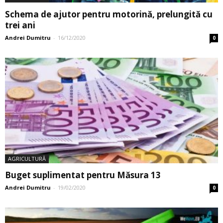
Schema de ajutor pentru motorină, prelungită cu
trei ani
Andrei Dumitru
-
16/12/2020
0
AGRICULTURĂ
Buget suplimentat pentru Măsura 13
Andrei Dumitru
-
19/02/2020
0