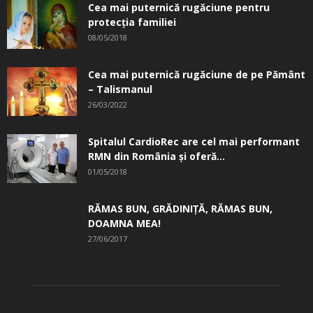
Cea mai puternică rugăciune pentru
protecția familiei
08/05/2018
Cea mai puternică rugăciune de pe Pământ
– Talismanul
26/03/2022
Spitalul CardioRec are cel mai performant
RMN din România și oferă...
01/05/2018
RĂMAS BUN, GRĂDINIŢĂ, ­RĂMAS BUN,
DOAMNA MEA!
27/06/2017