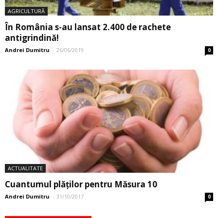
AGRICULTURĂ
În România s-au lansat 2.400 de rachete
antigrindină!
Andrei Dumitru
-
26/06/2019
0
ACTUALITATE
Cuantumul plăților pentru Măsura 10
Andrei Dumitru
-
31/10/2017
0