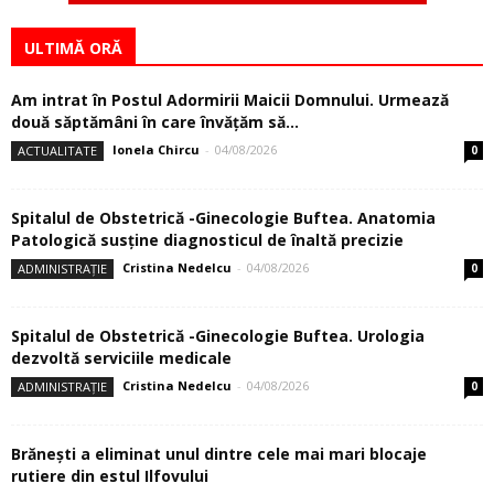
ULTIMĂ ORĂ
Am intrat în Postul Adormirii Maicii Domnului. Urmează
două săptămâni în care învăţăm să...
Ionela Chircu
-
04/08/2026
ACTUALITATE
0
Spitalul de Obstetrică -Ginecologie Buftea. Anatomia
Patologică susţine diagnosticul de înaltă precizie
Cristina Nedelcu
-
04/08/2026
ADMINISTRAȚIE
0
Spitalul de Obstetrică -Ginecologie Buftea. Urologia
dezvoltă serviciile medicale
Cristina Nedelcu
-
04/08/2026
ADMINISTRAȚIE
0
Brănești a eliminat unul dintre cele mai mari blocaje
rutiere din estul Ilfovului