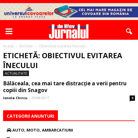
Acasă
Etichete
Obiectivul evitarea înecului
ETICHETĂ: OBIECTIVUL EVITAREA
ÎNECULUI
ACTUALITATE
Bălăceala, cea mai tare distracție a verii pentru
copiii din Snagov
Ionela Chircu
-
29/08/2017
0
CATEGORII ANUNTURI
AUTO, MOTO, AMBARCATIUNI