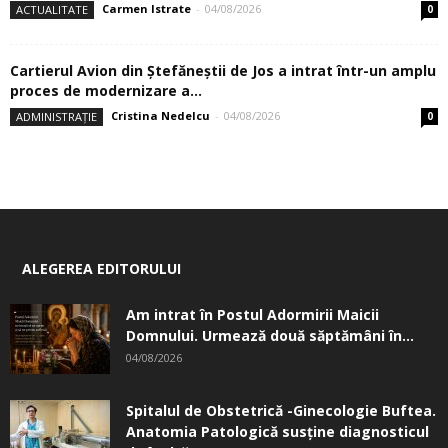
Carmen Istrate
-
04/08/2026
ACTUALITATE
0
Cartierul Avion din Ştefăneştii de Jos a intrat într-un amplu
proces de modernizare a...
Cristina Nedelcu
-
04/08/2026
ADMINISTRAȚIE
0
ALEGEREA EDITORULUI
Am intrat în Postul Adormirii Maicii
Domnului. Urmează două săptămâni în...
04/08/2026
Spitalul de Obstetrică -Ginecologie Buftea.
Anatomia Patologică susţine diagnosticul