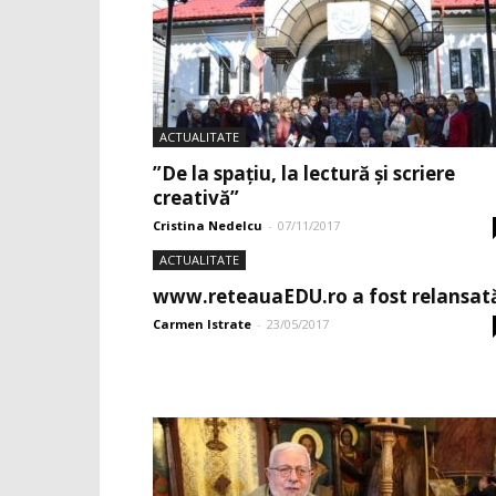
ACTUALITATE
”De la spaţiu, la lectură şi scriere
creativă”
Cristina Nedelcu
-
07/11/2017
ACTUALITATE
www.reteauaEDU.ro a fost relansat
Carmen Istrate
-
23/05/2017