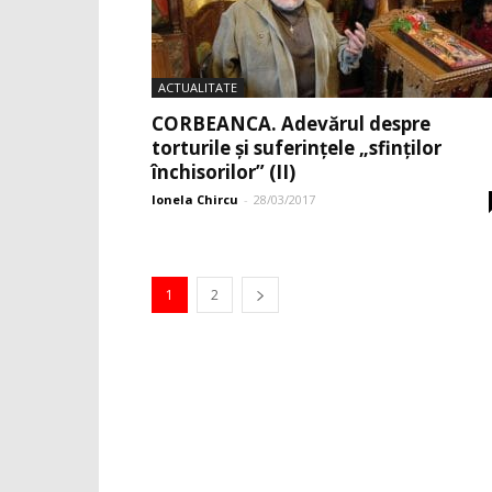
ACTUALITATE
CORBEANCA. Adevărul despre
torturile şi suferinţele „sfinţilor
închisorilor” (II)
Ionela Chircu
-
28/03/2017
1
2