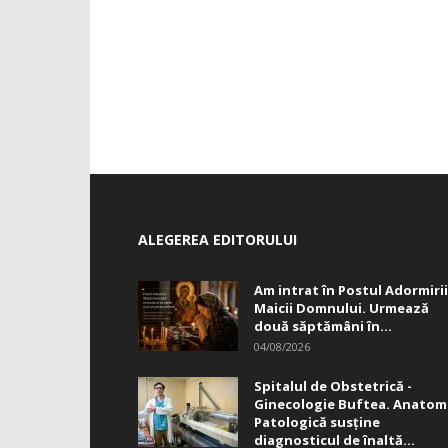
ALEGEREA EDITORULUI
Am intrat în Postul Adormirii
Maicii Domnului. Urmează
două săptămâni în...
04/08/2026
Spitalul de Obstetrică -
Ginecologie Buftea. Anatom
Patologică susţine
diagnosticul de înaltă...