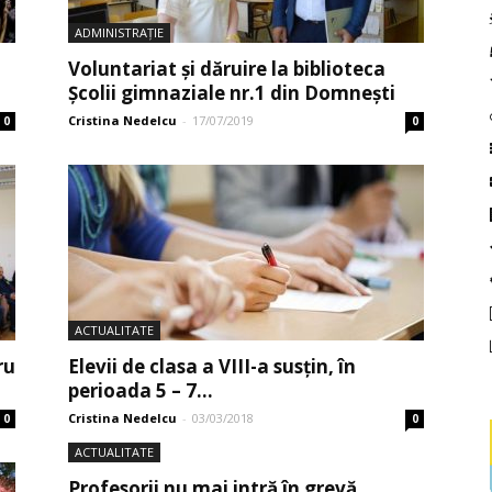
ADMINISTRAȚIE
Voluntariat și dăruire la biblioteca
Școlii gimnaziale nr.1 din Domnești
Cristina Nedelcu
-
17/07/2019
0
0
ACTUALITATE
ru
Elevii de clasa a VIII-a susțin, în
perioada 5 – 7...
Cristina Nedelcu
-
03/03/2018
0
0
ACTUALITATE
Profesorii nu mai intră în grevă