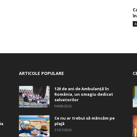
Ca
î
A
ARTICOLE POPULARE
C
120 de ani de Ambulanță în
România, un omagiu dedicat
salvatorilor
04/08/2026
Ce nu ar trebui să mâncăm pe
ia
plajă
31/07/2026