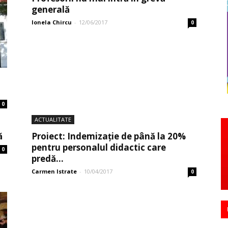
generală
Ionela Chircu
-
12/06/2017
0
0
ACTUALITATE
ă
Proiect: Indemizaţie de până la 20%
pentru personalul didactic care
0
predă...
Carmen Istrate
-
10/04/2017
0