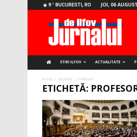
9
JOI, 06 AUGUST
C
BUCURESTI, RO
Jurnalul
de
Ilfov
STIRI ILFOV
ACTUALITATE
P
Acasă
Etichete
Profesori
ETICHETĂ: PROFESOR