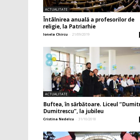
ACTUALITATE
Întâlnirea anuală a profesorilor de
religie, la Patriarhie
Ionela Chircu
-
21/09/2019
ACTUALITATE
Buftea, în sărbătoare. Liceul “Dumit
Dumitrescu”, la jubileu
Cristina Nedelcu
-
31/10/2018