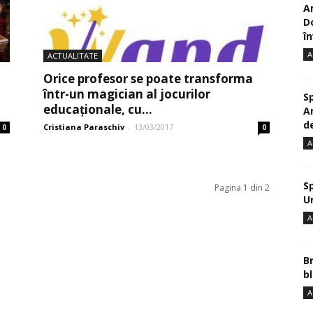
A
D
în
A
ACTUALITATE
Orice profesor se poate transforma
într-un magician al jocurilor
S
educaționale, cu...
A
de
Cristiana Paraschiv
-
13/03/2017
0
0
A
S
Pagina 1 din 2
U
A
B
bl
A