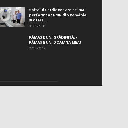
Spitalul CardioRec are cel mai
performant RMN din România
și oferă...
01/05/2018
RĂMAS BUN, GRĂDINIŢĂ, ­
RĂMAS BUN, DOAMNA MEA!
27/06/2017
RMĂRIȚI-NE