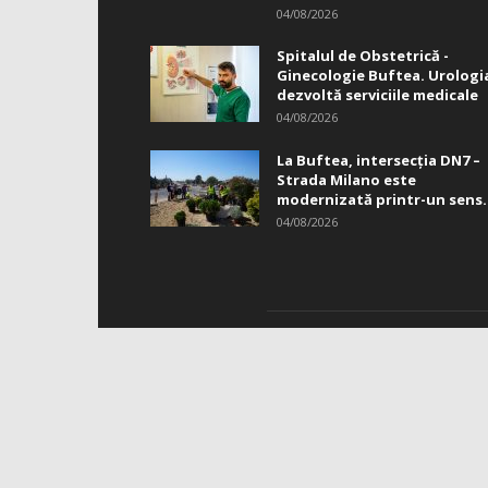
04/08/2026
Spitalul de Obstetrică -
Ginecologie Buftea. Urologi
dezvoltă serviciile medicale
04/08/2026
La Buftea, intersecţia DN7 –
Strada Milano este
modernizată printr-un sens.
04/08/2026
DES
Infor
Reda