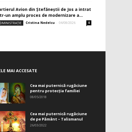
rtierul Avion din Ştefăneştii de Jos a intrat
ntr-un amplu proces de modernizare a...
Cristina Nedelcu
-
04/08/2026
DMINISTRAȚIE
0
ELE MAI ACCESATE
Cea mai puternică rugăciune
pentru protecția familiei
08/05/2018
Cea mai puternică rugăciune
de pe Pământ – Talismanul
26/03/2022