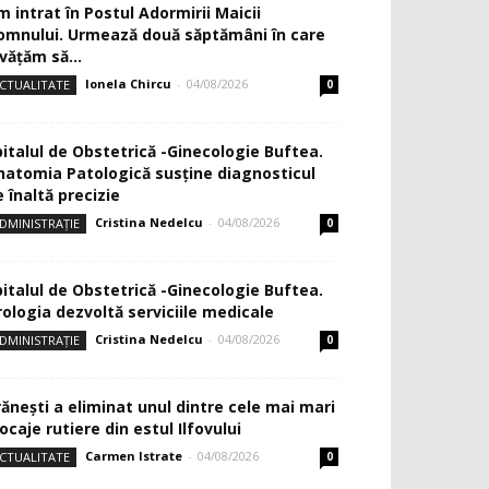
m intrat în Postul Adormirii Maicii
omnului. Urmează două săptămâni în care
văţăm să...
Ionela Chircu
-
04/08/2026
CTUALITATE
0
pitalul de Obstetrică -Ginecologie Buftea.
natomia Patologică susţine diagnosticul
 înaltă precizie
Cristina Nedelcu
-
04/08/2026
DMINISTRAȚIE
0
pitalul de Obstetrică -Ginecologie Buftea.
rologia dezvoltă serviciile medicale
Cristina Nedelcu
-
04/08/2026
DMINISTRAȚIE
0
rănești a eliminat unul dintre cele mai mari
ocaje rutiere din estul Ilfovului
Carmen Istrate
-
04/08/2026
CTUALITATE
0