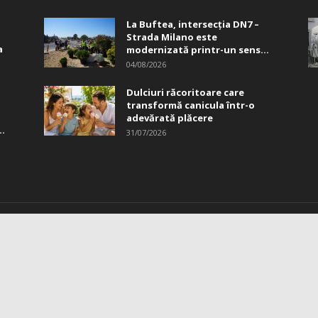
La Buftea, intersecţia DN7 –
Strada Milano este
a
modernizată printr-un sens...
04/08/2026
Dulciuri răcoritoare care
transformă canicula într-o
adevărată plăcere
..
31/07/2026
PRE NOI
U
mații utile
cția