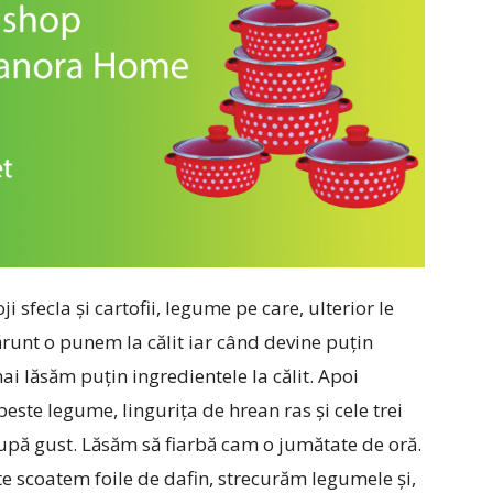
sfecla și cartofii, legume pe care, ulterior le
runt o punem la călit iar când devine puțin
mai lăsăm puțin ingredientele la călit. Apoi
ste legume, lingurița de hrean ras și cele trei
după gust. Lăsăm să fiarbă cam o jumătate de oră.
e scoatem foile de dafin, strecurăm legumele și,