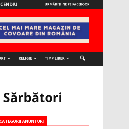
NCENDIU
URMĂRIȚI-NE PE FACEBOOK
ORT
RELIGIE
TIMP LIBER
 Sărbători
CATEGORII ANUNTURI