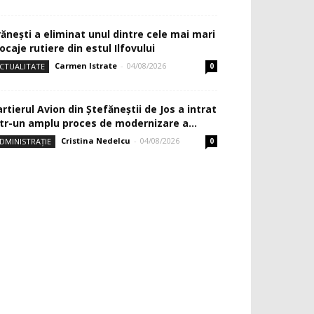
rănești a eliminat unul dintre cele mai mari
ocaje rutiere din estul Ilfovului
Carmen Istrate
-
04/08/2026
CTUALITATE
0
rtierul Avion din Ştefăneştii de Jos a intrat
ntr-un amplu proces de modernizare a...
Cristina Nedelcu
-
04/08/2026
DMINISTRAȚIE
0