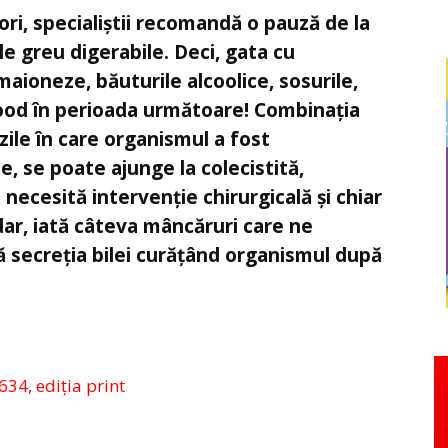
i, specialiștii recomandă o pauză de la
le greu digerabile. Deci, gata cu
 maioneze, băuturile alcoolice, sosurile,
-food în perioada următoare! Combinația
zile în care organismul a fost
, se poate ajunge la colecistită,
necesită intervenție chirurgicală și chiar
adar, iată câteva mâncăruri care ne
ză secreția bilei curățând organismul după
634, ediția print