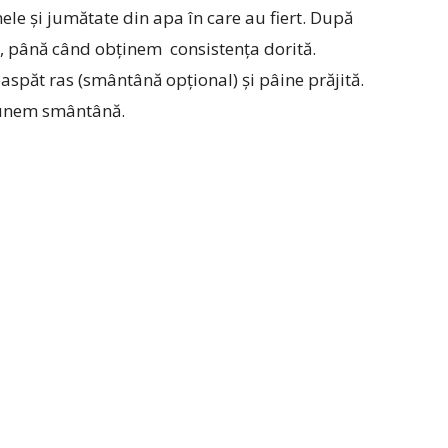
le și jumătate din apa în care au fiert. După
 până când obținem consistența dorită.
spăt ras (smântână opțional) și pâine prăjită.
punem smântână.