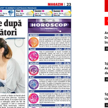
A
D
în
A
S
A
de
A
S
U
A