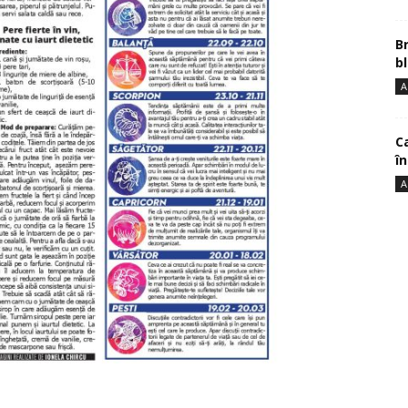
B
bl
A
Ca
î
A