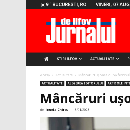
9
VINERI, 07 AU
C
BUCURESTI, RO
Jurnalul
de
Ilfov
STIRI ILFOV
ACTUALITATE
P
Acasă
Actualitate
Mâncăruri ușoare după festinul
ACTUALITATE
ALEGEREA EDITORULUI
ARTICOLE INT
Mâncăruri ușo
de
Ionela Chircu
-
13/01/2023