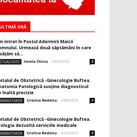
ULTIMĂ ORĂ
m intrat în Postul Adormirii Maicii
omnului. Urmează două săptămâni în care
văţăm să...
Ionela Chircu
-
04/08/2026
CTUALITATE
0
pitalul de Obstetrică -Ginecologie Buftea.
natomia Patologică susţine diagnosticul
 înaltă precizie
Cristina Nedelcu
-
04/08/2026
DMINISTRAȚIE
0
pitalul de Obstetrică -Ginecologie Buftea.
rologia dezvoltă serviciile medicale
Cristina Nedelcu
-
04/08/2026
DMINISTRAȚIE
0