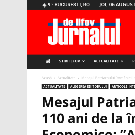
9
JOI, 06 AUGUST
C
BUCURESTI, RO
Jurnalul
de
Ilfov
STIRI ILFOV
ACTUALITATE
P
Acasă
Actualitate
Mesajul Patriarhului României la
ACTUALITATE
ALEGEREA EDITORULUI
ARTICOLE INT
Mesajul Patria
110 ani de la 
Economice: ”A