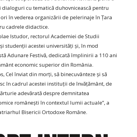
şi dialoguri cu tematică duhovnicească pentru
 ori în vederea organizării de pelerinaje în Țara
ru cadrele didactice.
olae Istudor, rectorul Academiei de Studii
i studenții acestei universități și, în mod
stă Adunare Festivă, dedicată împlinirii a 110 ani
vățământ economic superior din România.
 Cel înviat din morți, să binecuvânteze și să
sc în cadrul acestei instituții de învățământ, de
 mărturie adevărată despre demnitatea
conomice românești în contextul lumii actuale”, a
Patriarhul Bisericii Ortodoxe Române.