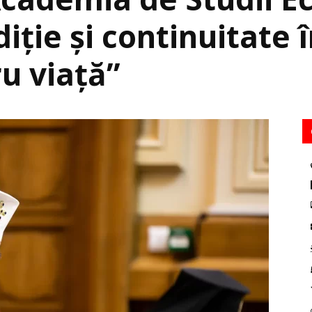
diţie și continuitate
ru viaţă”