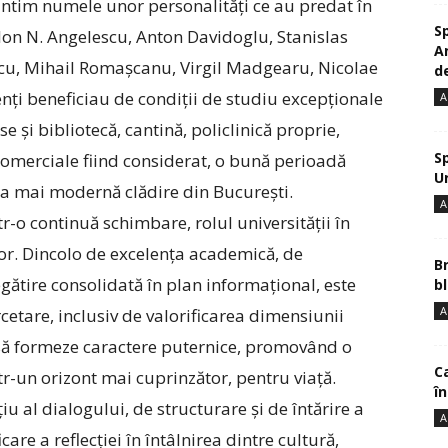
intim numele unor personalități ce au predat în
S
 Ion N. Angelescu, Anton Davidoglu, Stanislas
A
scu, Mihail Romașcanu, Virgil Madgearu, Nicolae
de
denți beneficiau de condiții de studiu excepționale
A
 și bibliotecă, cantină, policlinică proprie,
S
omerciale fiind considerat, o bună perioadă
U
a mai modernă clădire din București.
A
r-o continuă schimbare, rolul universității în
tor. Dincolo de excelența academică, de
B
ătire consolidată în plan informațional, este
bl
A
cetare, inclusiv de valorificarea dimensiunii
 să formeze caractere puternice, promovând o
Ca
tr-un orizont mai cuprinzător, pentru viață.
î
iu al dialogului, de structurare și de întărire a
A
are a reflecției în întâlnirea dintre cultură,