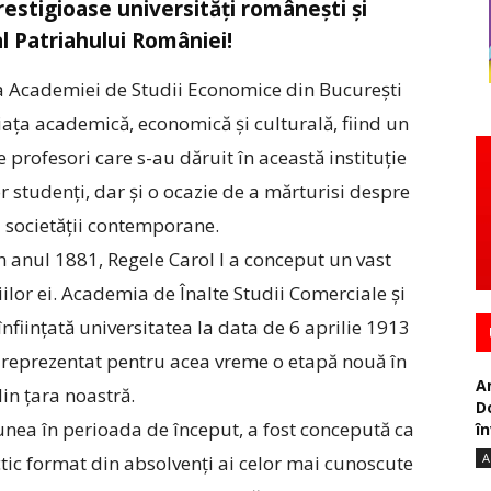
restigioase universități românești și
l Patriahului României!
 a Academiei de Studii Economice din București
ața academică, economică și culturală, fiind un
e profesori care s-au dăruit în această instituție
 studenți, dar și o ocazie de a mărturisi despre
ul societății contemporane.
anul 1881, Regele Carol I a conceput un vast
iilor ei. Academia de Înalte Studii Comerciale și
nființată universitatea la data de 6 aprilie 1913
 a reprezentat pentru acea vreme o etapă nouă în
A
in țara noastră.
D
nea în perioada de început, a fost concepută ca
în
A
ctic format din absolvenți ai celor mai cunoscute