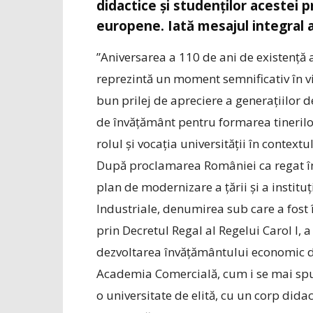
didactice și studenților acestei p
europene. Iată mesajul integral a
”Aniversarea a 110 de ani de existență
reprezintă un moment semnificativ în vi
bun prilej de apreciere a generațiilor d
de învățământ pentru formarea tinerilor
rolul și vocația universității în context
După proclamarea României ca regat în 
plan de modernizare a țării și a instituț
Industriale, denumirea sub care a fost î
prin Decretul Regal al Regelui Carol I,
dezvoltarea învățământului economic d
Academia Comercială, cum i se mai spu
o universitate de elită, cu un corp dida