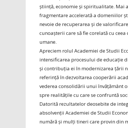
știință, economie și spiritualitate. Mai 
fragmentare accelerată a domeniilor știi
nevoie de recuperarea și de valorificar
cunoașterii care să fie corelată cu ceea
umane.
Apreciem rolul Academiei de Studii Ec
intensificarea procesului de educație 
şi contribuția ei în modernizarea țării 
referință în dezvoltarea cooperării acad
vederea consolidării unui învățământ or
spre realitățile cu care se confruntă soc
Datorită rezultatelor deosebite de inte
absolvenții Academiei de Studii Economi
numără și mulți tineri care provin din