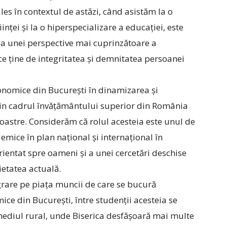
ales în contextul de astăzi, când asistăm la o
nței și la o hiperspecializare a educației, este
ea unei perspective mai cuprinzătoare a
 ce ține de integritatea și demnitatea persoanei
onomice din București în dinamizarea și
din cadrul învățământului superior din România
noastre. Considerăm că rolul acesteia este unul de
emice în plan național și internațional în
ientat spre oameni și a unei cercetări deschise
ietatea actuală.
grare pe piața muncii de care se bucură
ce din București, între studenții acesteia se
 mediul rural, unde Biserica desfășoară mai multe