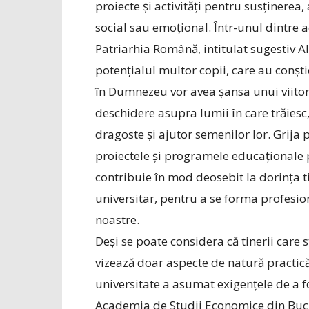
proiecte și activități pentru susținerea,
social sau emoțional. Într-unul dintre 
Patriarhia Română, intitulat sugestiv Al
potențialul multor copii, care au conști
în Dumnezeu vor avea șansa unui viitor 
deschidere asupra lumii în care trăiesc, 
dragoste și ajutor semenilor lor. Grija
proiectele și programele educaționale pe
contribuie în mod deosebit la dorința tin
universitar, pentru a se forma profesiona
noastre.
Deși se poate considera că tinerii car
vizează doar aspecte de natură practică
universitate a asumat exigențele de a
Academia de Studii Economice din Buc