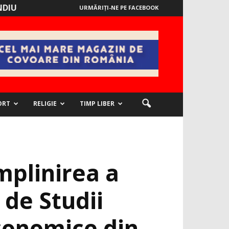
NDIU
URMĂRIȚI-NE PE FACEBOOK
ORT
RELIGIE
TIMP LIBER
mplinirea a
 de Studii
conomice din