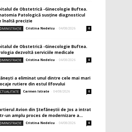
pitalul de Obstetrică -Ginecologie Buftea.
natomia Patologică susţine diagnosticul
 înaltă precizie
Cristina Nedelcu
-
04/08/2026
DMINISTRAȚIE
0
pitalul de Obstetrică -Ginecologie Buftea.
rologia dezvoltă serviciile medicale
Cristina Nedelcu
-
04/08/2026
DMINISTRAȚIE
0
rănești a eliminat unul dintre cele mai mari
ocaje rutiere din estul Ilfovului
Carmen Istrate
-
04/08/2026
CTUALITATE
0
rtierul Avion din Ştefăneştii de Jos a intrat
ntr-un amplu proces de modernizare a...
Cristina Nedelcu
-
04/08/2026
DMINISTRAȚIE
0