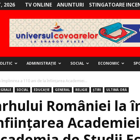
, 2026
TV ONLINE
ANUNTURI
STINGATOARE INCE
OLITIC
ADMINISTRAȚIE
SOCIAL
ECONOMIC
SP
 împlinirea a 110 ani de la înființarea Academiei...
EGRALE
SOCIAL
EDUCAȚIE
GENERAL
RELIGIE
ȘTIRI
ULTIMĂ ORĂ
rhului României la î
înființarea Academiei
cademia de Studii E