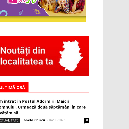
ULTIMĂ ORĂ
m intrat în Postul Adormirii Maicii
omnului. Urmează două săptămâni în care
văţăm să...
Ionela Chircu
-
04/08/2026
CTUALITATE
0