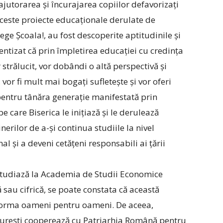
 ajutorarea și încurajarea copiilor defavorizați
aceste proiecte educaționale derulate de
ege Școala!, au fost descoperite aptitudinile și
entizat că prin împletirea educației cu credința
strălucit, vor dobândi o altă perspectivă și
vor fi mult mai bogați sufletește și vor oferi
 pentru tânăra generație manifestată prin
 care Biserica le inițiază și le derulează
erilor de a-și continua studiile la nivel
l și a deveni cetățeni responsabili ai țării
e studiază la Academia de Studii Economice
 sau cifrică, se poate constata că această
 forma oameni pentru oameni. De aceea,
urești cooperează cu Patriarhia Română pentru