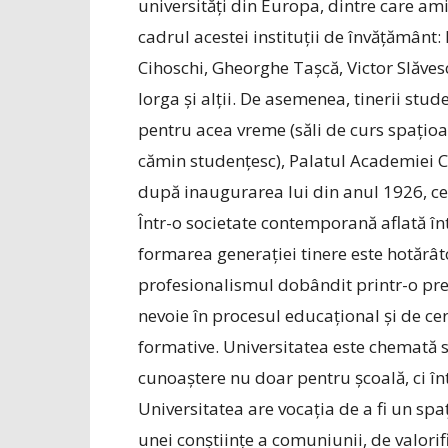
universități din Europa, dintre care am
cadrul acestei instituții de învățământ:
Cihoschi, Gheorghe Tașcă, Victor Slăve
Iorga și alții. De asemenea, tinerii stu
pentru acea vreme (săli de curs spațioase
cămin studențesc), Palatul Academiei C
după inaugurarea lui din anul 1926, ce
Într-o societate contemporană aflată înt
formarea generației tinere este hotărâ
profesionalismul dobândit printr-o preg
nevoie în procesul educațional și de cer
formative. Universitatea este chemată
cunoaștere nu doar pentru școală, ci în
Universitatea are vocația de a fi un spaț
unei conștiințe a comuniunii, de valorific