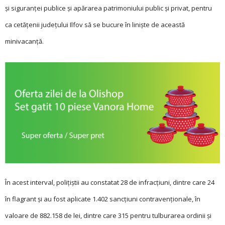
şi siguranţei publice și apă­rarea patrimoniului pu­blic şi privat, pentru
ca ce­tățenii județului Ilfov să se bucure în linişte de această
minivacanţă.
În acest interval, polițiștii au constatat 28 de infracțiuni, dintre care 24
în flagrant și au fost aplicate 1.402 sancțiuni contravenționale, în
valoare de 882.158 de lei, dintre care 315 pentru tulburarea ordinii și