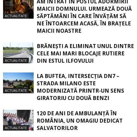
AM INTRAT ÎN POSTUL ADORMIRII
MAICII DOMNULUI. URMEAZĂ DOUĂ
SĂPTĂMÂNI ÎN CARE ÎNVĂŢĂM SĂ
ACTUALITATE
NE ÎNTOARCEM ACASĂ, ÎN BRAŢELE
MAICII NOASTRE
BRĂNEȘTI A ELIMINAT UNUL DINTRE
CELE MAI MARI BLOCAJE RUTIERE
DIN ESTUL ILFOVULUI
ACTUALITATE
LA BUFTEA, INTERSECŢIA DN7 –
STRADA MILANO ESTE
MODERNIZATĂ PRINTR-UN SENS
ACTUALITATE
GIRATORIU CU DOUĂ BENZI
120 DE ANI DE AMBULANȚĂ ÎN
ROMÂNIA, UN OMAGIU DEDICAT
SALVATORILOR
ACTUALITATE