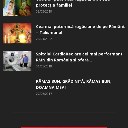
protecția familiei
08/05/2018
Cea mai puternică rugăciune de pe Pământ
– Talismanul
26/03/2022
Spitalul CardioRec are cel mai performant
RMN din România și oferă...
01/05/2018
RĂMAS BUN, GRĂDINIŢĂ, ­RĂMAS BUN,
DOAMNA MEA!
27/06/2017