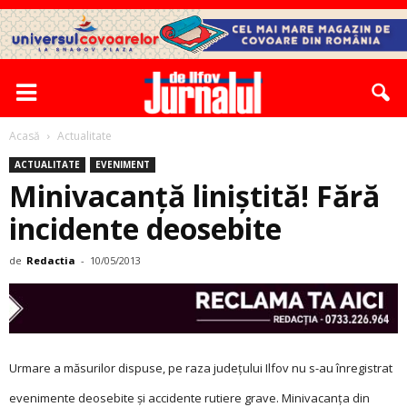
Acasă
Actualitate
ACTUALITATE
EVENIMENT
Minivacanţă liniştită! Fără
incidente ­deosebite
de
Redactia
-
10/05/2013
Urmare a măsurilor dis­puse, pe raza județului Ilfov nu s-au înregistrat
eve­nimente deosebite şi ac­cidente rutiere grave. Minivacanța din