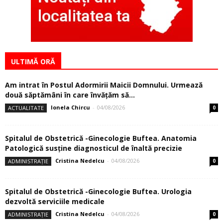
ULTIMĂ ORĂ
Am intrat în Postul Adormirii Maicii Domnului. Urmează
două săptămâni în care învăţăm să...
Ionela Chircu
-
04/08/2026
ACTUALITATE
0
Spitalul de Obstetrică -Ginecologie Buftea. Anatomia
Patologică susţine diagnosticul de înaltă precizie
Cristina Nedelcu
-
04/08/2026
ADMINISTRAȚIE
0
Spitalul de Obstetrică -Ginecologie Buftea. Urologia
dezvoltă serviciile medicale
Cristina Nedelcu
-
04/08/2026
ADMINISTRAȚIE
0