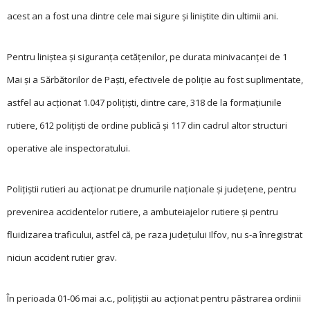
acest an a fost una dintre cele mai sigure şi liniştite din ultimii ani.
Pentru liniştea şi siguranţa cetăţenilor, pe durata minivacanţei de 1
Mai şi a Sărbătorilor de Paşti, efectivele de poliție au fost suplimentate,
astfel au acţionat 1.047 poliţişti, dintre care, 318 de la formaţiunile
rutiere, 612 poliţişti de ordine publică şi 117 din cadrul altor structuri
operative ale inspectoratului.
Polițiștii rutieri au ac­ționat pe drumurile na­ționale și județene, pentru
prevenirea accidentelor rutiere, a ambuteiajelor rutiere și pentru
fluidizarea traficului, astfel că, pe raza județului Ilfov, nu s-a înregistrat
niciun accident rutier grav.
În perioada 01-06 mai a.c., poliţiştii au acţionat pentru păstrarea ordinii