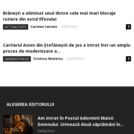
Brănești a eliminat unul dintre cele mai mari blocaje
rutiere din estul Ilfovului
Carmen Istrate
-
04/08/2026
ACTUALITATE
0
Cartierul Avion din Ştefăneştii de Jos a intrat într-un amplu
proces de modernizare a...
Cristina Nedelcu
-
04/08/2026
ADMINISTRAȚIE
0
ALEGEREA EDITORULUI
Am intrat în Postul Adormirii Maicii
Domnului. Urmează două săptămâni în...
04/08/2026