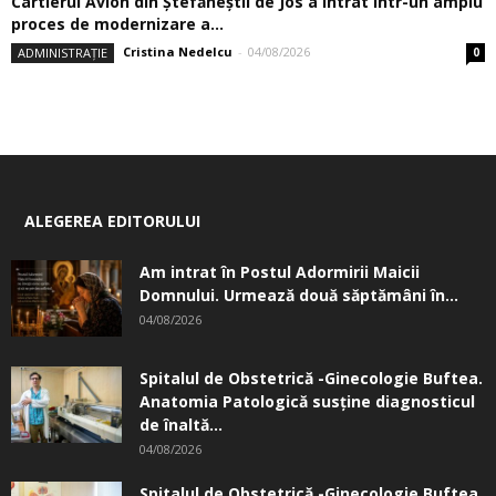
Cartierul Avion din Ştefăneştii de Jos a intrat într-un amplu
proces de modernizare a...
Cristina Nedelcu
-
04/08/2026
ADMINISTRAȚIE
0
ALEGEREA EDITORULUI
Am intrat în Postul Adormirii Maicii
Domnului. Urmează două săptămâni în...
04/08/2026
Spitalul de Obstetrică -Ginecologie Buftea.
Anatomia Patologică susţine diagnosticul
de înaltă...
04/08/2026
Spitalul de Obstetrică -Ginecologie Buftea.