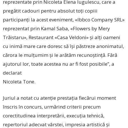
reprezentate prin Nicoleta Elena Iugulescu, care a
pregătit cadouri pentru absolut toți copiii
participanți la acest eveniment, «Ibbco Company SRL»
reprezentat prin Kamal Saba, «Flowers by Mery
Trăistaru», Restaurant «Casa Veldoni» și alți oameni
cu inimă mare care doresc să își păstreze anonimatul,
cărora le mulțumim și le arătăm recunoștință. Fără
ajutorul lor, toate acestea nu ar fi fost posibile”, a
declarat
Nicoleta Tone.
Juriul a notat cu atenție prestația fiecărui moment
înscris în concurs, urmărind criterii precum
corectitudinea interpretării, execuția tehnică,
repertoriul adecvat vârstei, impresia artistică și