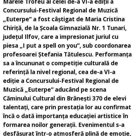
Marele Trofeu al celei de-a VI-a ediții a
Concursului-Festival Regional de Muzică
„Euterpe” a fost câștigat de Maria Cristina
Chiriță, de la Școala Gimnazială Nr. 1 Tunari,
județul Ilfov, care a impresionat juriul cu
piesa „I put a spell on you”, sub coordonarea
profesoarei Ștefania Tătulescu. Performanța
sa a încununat o competiție culturală de
referință la nivel regional, cea de-a VI-a
ediție a Concursului-Festival Regional de
Muzică „Euterpe” aducând pe scena
Căminului Cultural din Brănești 370 de elevi
talentați, care prin prestația lor au confirmat
încă o dată importanța educației artistice în
formarea noilor generații. Evenimentul s-a
desfășurat într-o atmosferă plină de emoție,