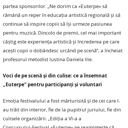
partea sponsorilor. „Ne dorim ca «Euterpe» să
rămână un reper în educația artistică regională și să
continue să inspire copiii să își urmeze pasiunea
pentru muzică. Dincolo de premii, cel mai important
câștig este experiența artistică și încrederea pe care
acești copii o dobândesc urcând pe scenă”, a încheiat
profesorul metodist Iustina Daniela Ilie.
Voci de pe scenă și din culise: ce a însemnat
„Euterpe” pentru participanți și voluntari
Emoția festivalului a fost mărturisită și de cei care l-
au trăit din interior, fie de la pupitrul juriului, fie din
culisele organizării. „Ediția a VI‑a a
Concursului‑Festival «Euterpe» ne reamintește că