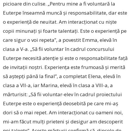
picioare din culise. „Pentru mine a fi voluntară la
Euterpe înseamnă muncă și responsabilitate, dar este
o experiență de neuitat. Am interacționat cu niște
copii minunați și foarte talentați. Este o experiență pe
care sigur o voi repeta”, a povestit Emma, elevă în
clasa a V-a. „Să fii voluntar în cadrul concursului
Euterpe necesită atenție și este o responsabilitate față
de invitații noștri. Experiența este frumoasă și merită
să aștepți până la final”, a completat Elena, elevă în
clasa a VII-a, iar Marina, elevă în clasa a VIII-a, a
mărturisit: „Să fii voluntar-elev în cadrul proiectului
Euterpe este o experiență deosebită pe care mi-aș
dori să o mai repet. Am interacționat cu oameni noi,
mi-am făcut mulți prieteni și desigur am descoperit
noi talente”. Aceste mărturii confirmă că, dincolo de