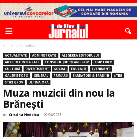
Acasă
Actualitate
ACTUALITATE
ADMINISTRAȚIE
ALEGEREA EDITORULUI
ARTICOLE INTEGRALE
CONSILIUL JUDEȚEAN ILFOV
TIMP LIBER
CULTURĂ
DIVERTISMENT
SOCIAL
EDUCAȚIE
EVENIMENT
GALERIE FOTO
GENERAL
PRIMĂRII
SĂRBĂTORI & TRADIȚII
ȘTIRI
STIRI ILFOV
ULTIMĂ ORĂ
Muza muzicii din nou la
Brănești
de
Cristina Nedelcu
-
09/06/2026