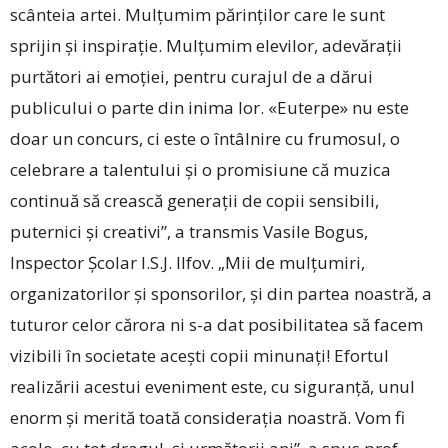
scânteia artei. Mulțumim părinților care le sunt
sprijin și inspirație. Mulțumim elevilor, adevărații
purtători ai emoției, pentru curajul de a dărui
publicului o parte din inima lor. «Euterpe» nu este
doar un concurs, ci este o întâlnire cu frumosul, o
celebrare a talentului și o promisiune că muzica
continuă să crească generații de copii sensibili,
puternici și creativi”, a transmis Vasile Bogus,
Inspector Școlar I.S.J. Ilfov. „Mii de mulțumiri,
organizatorilor și sponsorilor, și din partea noastră, a
tuturor celor cărora ni s-a dat posibilitatea să facem
vizibili în societate acești copii minunați! Efortul
realizării acestui eveniment este, cu siguranță, unul
enorm și merită toată considerația noastră. Vom fi