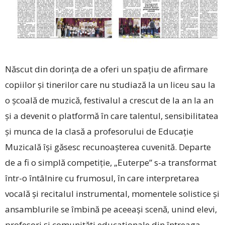
Născut din dorința de a oferi un spațiu de afirmare
copiilor și tinerilor care nu studiază la un liceu sau la
o școală de muzică, festivalul a crescut de la an la an
și a devenit o platformă în care talentul, sensibilitatea
și munca de la clasă a profesorului de Educație
Muzicală își găsesc recunoașterea cuvenită. Departe
de a fi o simplă competiție, „Euterpe” s-a transformat
într-o întâlnire cu frumosul, în care interpretarea
vocală și recitalul instrumental, momentele solistice și
ansamblurile se îmbină pe aceeași scenă, unind elevi,
profesori și comunități educaționale din întreaga