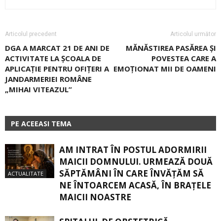
Articolul precedent
Articolul următor
DGA A MARCAT 21 DE ANI DE
MĂNĂSTIREA PASĂREA ȘI
ACTIVITATE LA ȘCOALA DE
POVESTEA CARE A
APLICAȚIE PENTRU OFIȚERI A
EMOȚIONAT MII DE OAMENI
JANDARMERIEI ROMÂNE
„MIHAI VITEAZUL”
PE ACEEASI TEMA
AM INTRAT ÎN POSTUL ADORMIRII
MAICII DOMNULUI. URMEAZĂ DOUĂ
SĂPTĂMÂNI ÎN CARE ÎNVĂŢĂM SĂ
ACTUALITATE
NE ÎNTOARCEM ACASĂ, ÎN BRAŢELE
MAICII NOASTRE