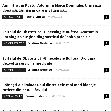
Am intrat în Postul Adormirii Maicii Domnului. Urmează
două săptămâni în care învăţăm să...
Ionela Chircu
-
04/08/2026
ACTUALITATE
0
Spitalul de Obstetrică -Ginecologie Buftea. Anatomia
Patologică susţine diagnosticul de înaltă precizie
Cristina Nedelcu
-
04/08/2026
ADMINISTRAȚIE
0
Spitalul de Obstetrică -Ginecologie Buftea. Urologia
dezvoltă serviciile medicale
Cristina Nedelcu
-
04/08/2026
ADMINISTRAȚIE
0
Brănești a eliminat unul dintre cele mai mari blocaje
rutiere din estul Ilfovului
Carmen Istrate
-
04/08/2026
ACTUALITATE
0