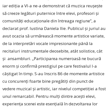
iar ediția a VI-a ne-a demonstrat că muzica reușește
să creeze legături puternice între elevi, profesori și
comunități educaționale din întreaga regiune”, a
declarat prof. Iustina Daniela Ilie. Publicul și juriul au
avut ocazia să urmărească momente artistice variate,
de la interpretări vocale impresionante până la
recitaluri instrumentale deosebite, atât solistice, cât
și ansambluri. „Participarea numeroasă ne bucură
enorm și confirmă prestigiul pe care festivalul l-a
câștigat în timp. S-au înscris 86 de momente artistice
cu concurenți foarte bine pregătiți din punct de
vedere muzical și artistic, iar nivelul competiției a fost
unul remarcabil. Pentru mulți dintre acești elevi,
experiența scenei este esențială în dezvoltarea lor