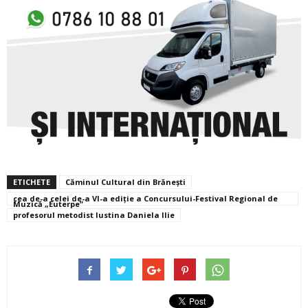
ETICHETE
Căminul Cultural din Brănești
cea de-a celei de-a VI-a ediție a Concursului-Festival Regional de
Muzică „Euterpe”
profesorul metodist Iustina Daniela Ilie