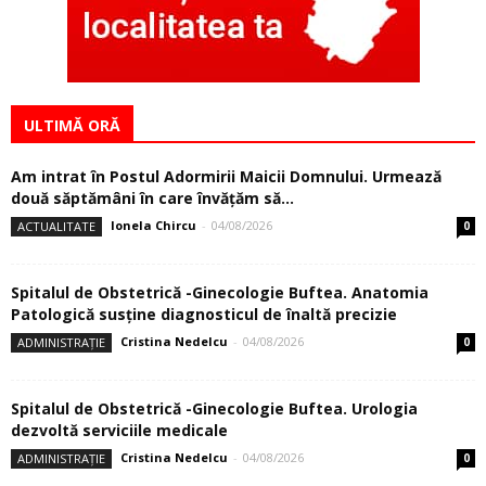
ULTIMĂ ORĂ
Am intrat în Postul Adormirii Maicii Domnului. Urmează
două săptămâni în care învăţăm să...
Ionela Chircu
-
04/08/2026
ACTUALITATE
0
Spitalul de Obstetrică -Ginecologie Buftea. Anatomia
Patologică susţine diagnosticul de înaltă precizie
Cristina Nedelcu
-
04/08/2026
ADMINISTRAȚIE
0
Spitalul de Obstetrică -Ginecologie Buftea. Urologia
dezvoltă serviciile medicale
Cristina Nedelcu
-
04/08/2026
ADMINISTRAȚIE
0