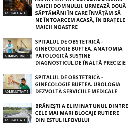
MAICII DOMNULUI. URMEAZĂ DOUĂ
SĂPTĂMÂNI ÎN CARE ÎNVĂŢĂM SĂ
ACTUALITATE
NE ÎNTOARCEM ACASĂ, ÎN BRAŢELE
MAICII NOASTRE
SPITALUL DE OBSTETRICĂ -
GINECOLOGIE BUFTEA. ANATOMIA
PATOLOGICĂ SUSŢINE
ADMINISTRAȚIE
DIAGNOSTICUL DE ÎNALTĂ PRECIZIE
SPITALUL DE OBSTETRICĂ -
GINECOLOGIE BUFTEA. UROLOGIA
DEZVOLTĂ SERVICIILE MEDICALE
ADMINISTRAȚIE
BRĂNEȘTI A ELIMINAT UNUL DINTRE
CELE MAI MARI BLOCAJE RUTIERE
DIN ESTUL ILFOVULUI
ACTUALITATE