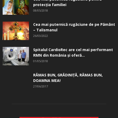
protecția familiei
08/05/2018
Cea mai puternică rugăciune de pe Pământ
– Talismanul
26/03/2022
Spitalul CardioRec are cel mai performant
RMN din România și oferă...
01/05/2018
RĂMAS BUN, GRĂDINIŢĂ, ­RĂMAS BUN,
DOAMNA MEA!
27/06/2017