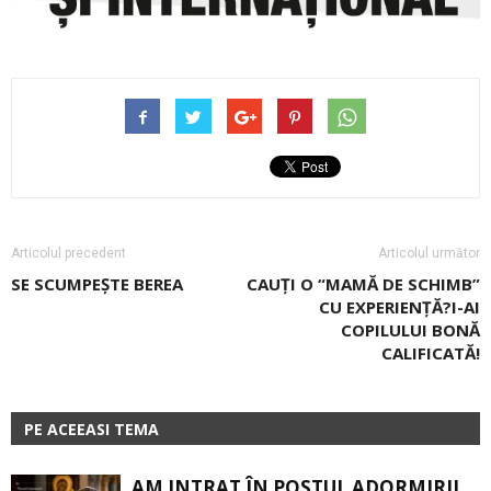
Articolul precedent
Articolul următor
SE SCUMPEȘTE ­BEREA
CAUŢI O “MAMĂ DE SCHIMB”
CU EXPERIENŢĂ?I-AI
COPILULUI BONĂ
CALIFICATĂ!
PE ACEEASI TEMA
AM INTRAT ÎN POSTUL ADORMIRII