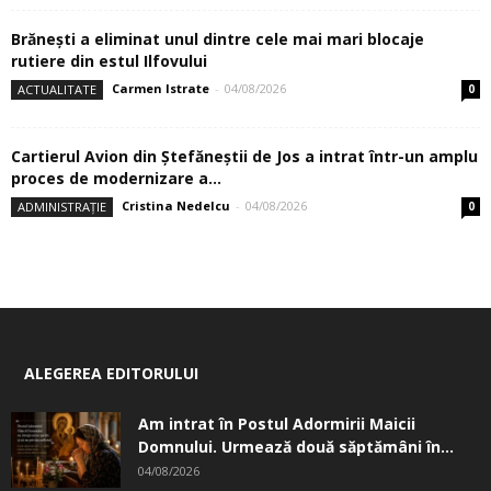
Brănești a eliminat unul dintre cele mai mari blocaje
rutiere din estul Ilfovului
Carmen Istrate
-
04/08/2026
ACTUALITATE
0
Cartierul Avion din Ştefăneştii de Jos a intrat într-un amplu
proces de modernizare a...
Cristina Nedelcu
-
04/08/2026
ADMINISTRAȚIE
0
ALEGEREA EDITORULUI
Am intrat în Postul Adormirii Maicii
Domnului. Urmează două săptămâni în...
04/08/2026