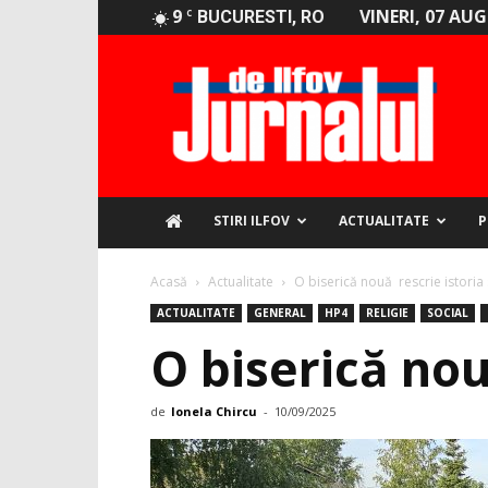
9
VINERI, 07 AU
C
BUCURESTI, RO
Jurnalul
de
Ilfov
STIRI ILFOV
ACTUALITATE
P
Acasă
Actualitate
O biserică nouă rescrie istoria 
ACTUALITATE
GENERAL
HP4
RELIGIE
SOCIAL
O biserică nou
de
Ionela Chircu
-
10/09/2025