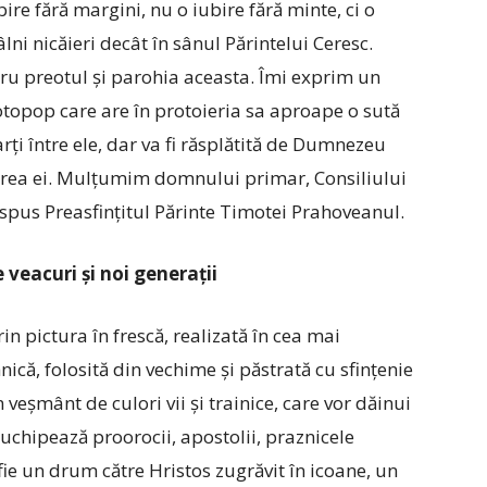
bire fără margini, nu o iubire fără minte, ci o
lni nicăieri decât în sânul Părintelui Ceresc.
tru preotul și parohia aceasta. Îmi exprim un
otopop care are în protoieria sa aproape o sută
rți între ele, dar va fi răsplătită de Dumnezeu
loarea ei. Mulțumim domnului primar, Consiliului
a spus Preasfințitul Părinte Timotei Prahoveanul.
 veacuri și noi generații
n pictura în frescă, realizată în cea mai
nică, folosită din vechime și păstrată cu sfințenie
 veșmânt de culori vii și trainice, care vor dăinui
ruchipează proorocii, apostolii, praznicele
 fie un drum către Hristos zugrăvit în icoane, un