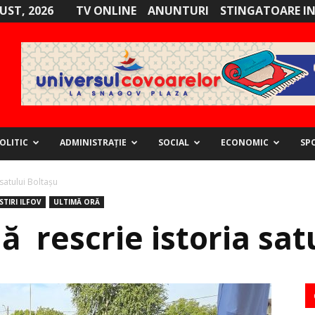
GUST, 2026
TV ONLINE
ANUNTURI
STINGATOARE I
OLITIC
ADMINISTRAȚIE
SOCIAL
ECONOMIC
SP
satului Boltaşu
STIRI ILFOV
ULTIMĂ ORĂ
ă rescrie istoria sat