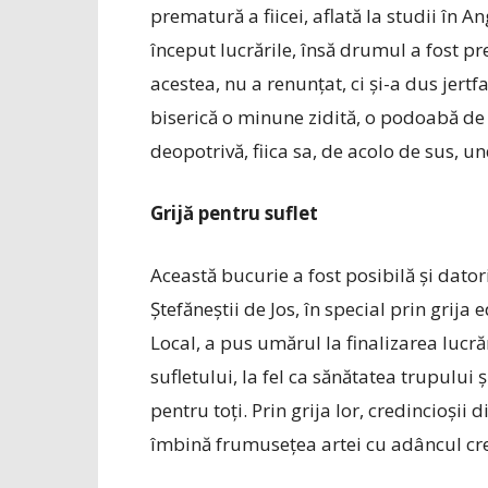
prematură a fiicei, aflată la studii în A
început lucrările, însă drumul a fost pr
acestea, nu a renunțat, ci și-a dus jertf
biserică o minune zidită, o podoabă de c
deopotrivă, fiica sa, de acolo de sus, 
Grijă pentru suflet
Această bucurie a fost posibilă și datori
Ștefăneștii de Jos, în special prin grij
Local, a pus umărul la finalizarea lucră
sufletului, la fel ca sănătatea trupului ș
pentru toți. Prin grija lor, credincioșii
îmbină frumusețea artei cu adâncul cre