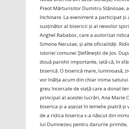
Preot Mărturisitor Dumitru Stăniloae, a f
închinare. La eveniment a participat și
susținător al bisericii și al nevoilor spiri
Anghel Rababoc, care a autorizat ridicare
Simona Neculae, și alte oficialități. Rid
istoriei comunei Ștefăneștii de Jos. Du
două parohii importante, iată că, în sfâr
biserică. O biserică mare, luminoasă, zi
vor înălța acum din chiar inima satului
greu încercate de viață care a donat teren
principal al acestei lucrări, Ana Marie 
biserica și a așezat în temelie piatră și
de a ridica biserica s-a născut din in
lui Dumnezeu pentru darurile primite, d