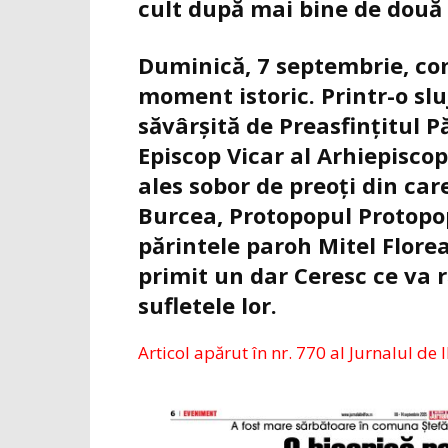
cult după mai bine de două 
Duminică, 7 septembrie, com
moment istoric. Printr-o sl
săvârșită de Preasfințitul 
Episcop Vicar al Arhiepiscop
ales sobor de preoți din care
Burcea, Protopopul Protopop
părintele paroh Mitel Florea
primit un dar Ceresc ce va
sufletele lor.
Articol apărut în nr. 770 al Jurnalul de I