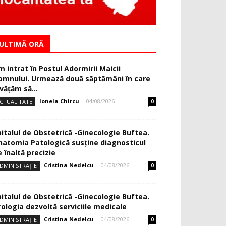
ULTIMĂ ORĂ
m intrat în Postul Adormirii Maicii
omnului. Urmează două săptămâni în care
văţăm să...
Ionela Chircu
-
04/08/2026
CTUALITATE
0
pitalul de Obstetrică -Ginecologie Buftea.
natomia Patologică susţine diagnosticul
 înaltă precizie
Cristina Nedelcu
-
04/08/2026
DMINISTRAȚIE
0
pitalul de Obstetrică -Ginecologie Buftea.
rologia dezvoltă serviciile medicale
Cristina Nedelcu
-
04/08/2026
DMINISTRAȚIE
0