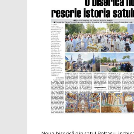
Noua biserică din satul Boltașu, închina