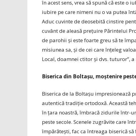
în acest sens, vrea să spună că este o iu
iubire pe care nimeni nu o va putea întâ
Aduc cuvinte de deosebită cinstire pen
cuvânt de aleasă prețuire Părintelui Pr
de parohii și este foarte greu să te împa
misiunea sa, și de cei care înțeleg va
Local, doamnei ctitor și dvs. tuturor”, 
Biserica din Boltașu, moștenire peste
Biserica de la Boltașu impresionează pri
autentică tradiție ortodoxă. Această teh
în țara noastră, îmbracă zidurile într-un
peste secole. Scenele zugrăvite care înt
împărătești, fac ca întreaga biserică să