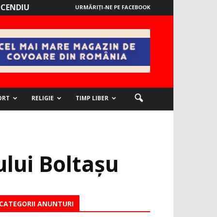
NCENDIU
URMĂRIȚI-NE PE FACEBOOK
ORT
RELIGIE
TIMP LIBER
ului Boltaşu
CATEGORII ANUNTURI