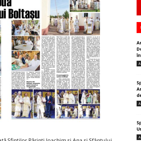
A
D
în
A
S
A
de
A
S
U
A
tă Sfinților Părinți Ioachim și Ana și Sfântului