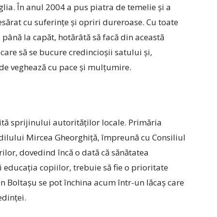
nglia. În anul 2004 a pus piatra de temelie și a
esărat cu suferințe și opriri dureroase. Cu toate
a până la capăt, hotărâtă să facă din această
are să se bucure credincioșii satului și,
unde veghează cu pace și mulțumire.
tă sprijinului autorităților locale. Primăria
a edilului Mircea Gheorghiță, împreună cu Consiliul
rilor, dovedind încă o dată că sănătatea
i educația copiilor, trebuie să fie o prioritate
 din Boltașu se pot închina acum ­într-un lăcaș care
dinței.