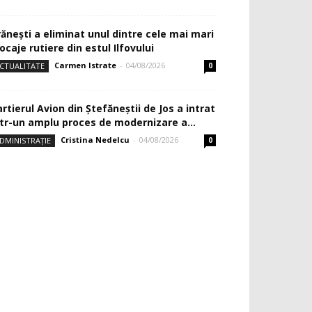
rănești a eliminat unul dintre cele mai mari
ocaje rutiere din estul Ilfovului
Carmen Istrate
-
04/08/2026
CTUALITATE
0
rtierul Avion din Ştefăneştii de Jos a intrat
ntr-un amplu proces de modernizare a...
Cristina Nedelcu
-
04/08/2026
DMINISTRAȚIE
0