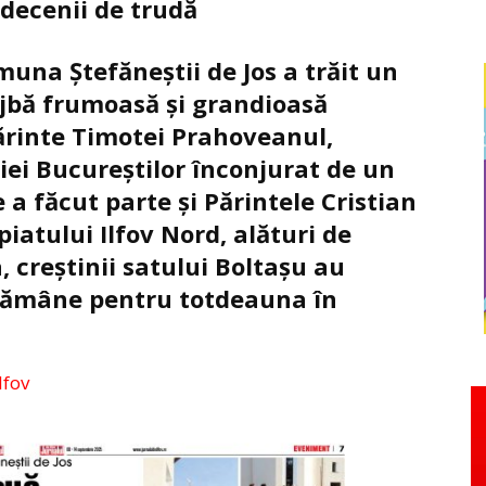
decenii de trudă
una Ștefăneștii de Jos a trăit un
ujbă frumoasă și grandioasă
Părinte Timotei Prahoveanul,
iei Bucureștilor înconjurat de un
 a făcut parte și Părintele Cristian
iatului Ilfov Nord, alături de
, creștinii satului Boltașu au
 rămâne pentru totdeauna în
lfov