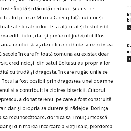
ost sfințită și dăruită credincioșilor spre
B
 actualul primar Mircea Gheorghiță, iubitor și
bl
tuale ale localnicilor. I s-a alăturat și fostul edil,
A
a edificiului, dar și prefectul județului Ilfov,
icarea noului lăcaș de cult contribuie la rescrierea
Ca
î
pă secole în care în toată comuna au existat doar
A
șit, credincioșii din satul Boltașu au propria lor
dită cu trudă și dragoste, în care rugăciunile se
. Totul a fost posibil prin dragostea unei doamne
ul și a contribuit la zidirea bisericii. Ctitorul
­Oprescu, a donat terenul pe care a fost construită
 var, dar și propria sa durere și nădejde. Dorința
ima sa recunoscătoare, dornică să-I mulțumească
ar și din marea încercare a vieții sale, pierderea