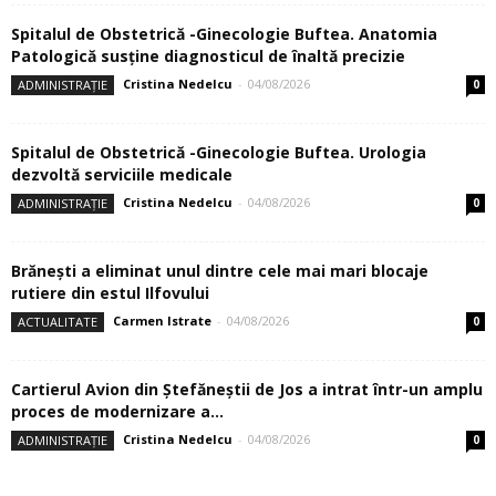
Spitalul de Obstetrică -Ginecologie Buftea. Anatomia
Patologică susţine diagnosticul de înaltă precizie
Cristina Nedelcu
-
04/08/2026
ADMINISTRAȚIE
0
Spitalul de Obstetrică -Ginecologie Buftea. Urologia
dezvoltă serviciile medicale
Cristina Nedelcu
-
04/08/2026
ADMINISTRAȚIE
0
Brănești a eliminat unul dintre cele mai mari blocaje
rutiere din estul Ilfovului
Carmen Istrate
-
04/08/2026
ACTUALITATE
0
Cartierul Avion din Ştefăneştii de Jos a intrat într-un amplu
proces de modernizare a...
Cristina Nedelcu
-
04/08/2026
ADMINISTRAȚIE
0