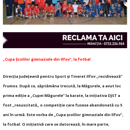
„Cupa Școlilor gimnaziale din Ilfov”, la fotbal
Direcția Județeană pentru Sport și Tineret Ilfov „recidivează”
frumos. După ce, săptămâna trecută, la Măgurele, a avut loc
prima ediție a „Cupei Măgurele” la karate, la inițiativa DJST a
fost „resuscitată„ o competiție care fusese abandonată cu 5
ani în urmă. Este vorba de „Cupa școlilor gimnaziale din Ilfov”,
la fotbal. O inițiativă care se datorează,
în mare parte,