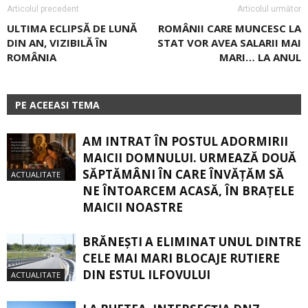
Articolul precedent
Articolul următor
ULTIMA ECLIPSĂ DE LUNĂ
ROMÂNII CARE MUNCESC LA
DIN AN, VIZIBILĂ ÎN
STAT VOR AVEA SALARII MAI
ROMÂNIA
MARI… LA ANUL
PE ACEEASI TEMA
AM INTRAT ÎN POSTUL ADORMIRII
MAICII DOMNULUI. URMEAZĂ DOUĂ
SĂPTĂMÂNI ÎN CARE ÎNVĂŢĂM SĂ
ACTUALITATE
NE ÎNTOARCEM ACASĂ, ÎN BRAŢELE
MAICII NOASTRE
BRĂNEȘTI A ELIMINAT UNUL DINTRE
CELE MAI MARI BLOCAJE RUTIERE
DIN ESTUL ILFOVULUI
ACTUALITATE