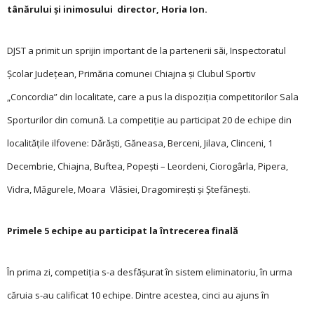
tânărului și inimosului director, Horia Ion.
DJST a primit un sprijin important de la partenerii săi, Inspectoratul
Școlar Județean, Primăria comunei Chiajna și Clubul Sportiv
„Concordia” din localitate, care a pus la dispoziția competitorilor Sala
Sporturilor din comună. La competiție au participat 20 de echipe din
localitățile ilfovene: Dărăști, Găneasa, Berceni, Jilava, Clinceni, 1
Decembrie, Chiajna, Buftea, Popești – Leordeni, Ciorogârla, Pipera,
Vidra, Măgurele, Moara Vlăsiei, Dragomirești și Ștefănești.
Primele 5 echipe au participat la întrecerea finală
În prima zi, competiția s-a desfășurat în sistem eliminatoriu, în urma
căruia s-au calificat 10 echipe. Dintre acestea, cinci au ajuns în