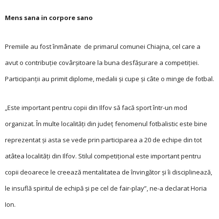
Mens sana in corpore sano
Premiile au fost înmânate de primarul comunei Chiajna, cel care a
avut o contribuție covârșitoare la buna desfășurare a competiției.
Participanții au primit diplome, medalii și cupe și câte o minge de fotbal.
„Este important pentru copii din Ilfov să facă sport într-un mod
organizat. În multe localități din județ fenomenul fotbalistic este bine
reprezentat și asta se vede prin participarea a 20 de echipe din tot
atâtea lo­calități din Ilfov. Stilul compe­ti­ți­onal este important pentru
copii deoarece le creează mentalitatea de învingător și îi disciplinează,
le insuflă spiritul de echipă și pe cel de fair-play”, ne-a declarat Horia
Ion.