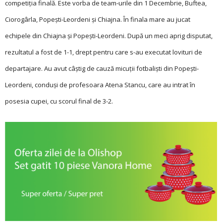
competiția finală. Este vorba de team-urile din 1 Decembrie, Buftea,
Ciorogârla, Popești-Leordeni și Chiajna. În finala mare au jucat
echipele din Chiajna și Popești-Leordeni. După un meci aprig disputat,
rezultatul a fost de 1-1, drept pentru care s-au executat lovituri de
departajare. Au avut câștig de cauză micuții fotbaliști din Popești-
Leordeni, conduși de profesoara Atena Stancu, care au intrat în
posesia cupei, cu scorul final de 3-2.