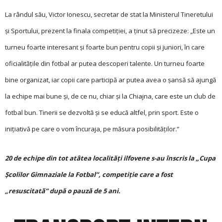
La rândul său, Victor Ionescu, secretar de stat la Ministerul Tineretului
și Sportului, prezent la finala competiției, a ținut să precizeze: „Este un
turneu foarte interesant și foarte bun pentru copii și juniori, în care
oficialitățile din fotbal ar putea descoperi talente. Un turneu foarte
bine organizat, iar copii care participă ar putea avea o șansă să ajungă
la echipe mai bune și, de ce nu, chiar și la Chiajna, care este un club de
fotbal bun. Tinerii se dezvoltă și se educă altfel, prin sport. Este o
inițiativă pe care o vom încuraja, pe măsura posibilităților.”
20 de echipe din tot atâtea localități ilfovene s-au înscris la „Cupa
Școlilor Gimnaziale la Fotbal”, competiție care a fost
„resuscitată” după o pauză de 5 ani.