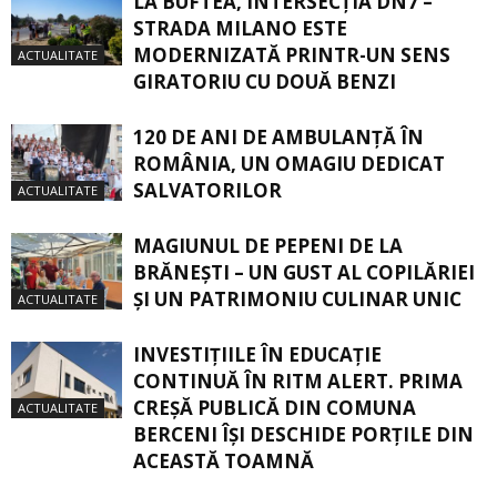
LA BUFTEA, INTERSECŢIA DN7 –
STRADA MILANO ESTE
MODERNIZATĂ PRINTR-UN SENS
ACTUALITATE
GIRATORIU CU DOUĂ BENZI
120 DE ANI DE AMBULANȚĂ ÎN
ROMÂNIA, UN OMAGIU DEDICAT
SALVATORILOR
ACTUALITATE
MAGIUNUL DE PEPENI DE LA
BRĂNEŞTI – UN GUST AL COPILĂRIEI
ŞI UN PATRIMONIU CULINAR UNIC
ACTUALITATE
INVESTIȚIILE ÎN EDUCAȚIE
CONTINUĂ ÎN RITM ALERT. PRIMA
CREŞĂ PUBLICĂ DIN COMUNA
ACTUALITATE
BERCENI ÎŞI DESCHIDE PORŢILE DIN
ACEASTĂ TOAMNĂ