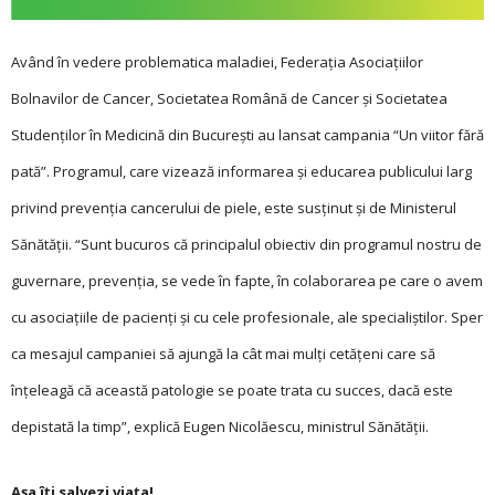
Având în vedere problematica maladiei, Fe­derația Asociațiilor
Bolnavilor de Cancer, Societatea Română de Cancer și Societatea
Studenților în Medicină din București au lansat campania “Un viitor fără
pată”. Programul, care vizează informarea și educarea publicului larg
privind prevenția cancerului de piele, este susținut și de Ministerul
Sănătății. “Sunt bucuros că principalul obiectiv din programul nostru de
guvernare, prevenţia, se vede în fapte, în colaborarea pe care o avem
cu asociaţiile de pacienţi şi cu cele profesionale, ale specialiştilor. Sper
ca mesajul campaniei să ajungă la cât mai mulţi cetăţeni care să
înţeleagă că această patologie se poate trata cu succes, dacă este
depistată la timp”, explică Eugen Nicolăescu, ministrul Sănătății.
Așa îți salvezi viața!