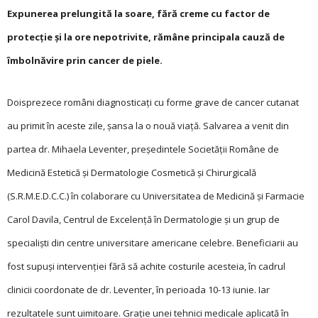
Expunerea prelungită la soare, fără creme cu factor de
protecție și la ore nepotrivite, rămâne principala cauză de
îmbolnăvire prin cancer de piele.
Doisprezece români diagnosticați cu forme grave de cancer cutanat
au primit în aceste zile, șansa la o nouă viață. Salvarea a venit din
partea dr. Mihaela Leventer, președintele Societății Române de
Medicină Estetică și Dermatologie Cosmetică și Chirurgicală
(S.R.M.E.D.C.C.) în colaborare cu Universitatea de Medicină și Farmacie
Carol Davila, Centrul de Excelență în Dermatologie și un grup de
specialiști din centre universitare americane celebre. Beneficiarii au
fost supuși intervenției fără să achite costurile acesteia, în cadrul
clinicii coordonate de dr. Leventer, în perioada 10-13 iunie. Iar
rezultatele sunt uimitoare. Grație unei tehnici medicale aplicată în