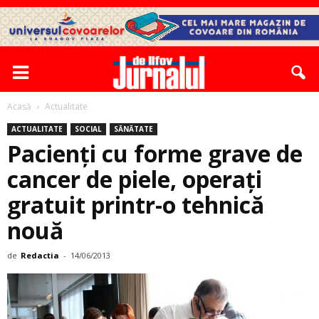
Acasă
Actualitate
ACTUALITATE
SOCIAL
SĂNĂTATE
Pacienţi cu forme grave de
cancer de piele, operaţi
gratuit ­printr-o tehnică
nouă
de
Redactia
-
14/06/2013