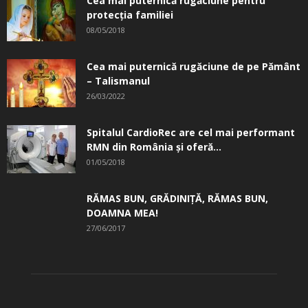
Cea mai puternică rugăciune pentru
protecția familiei
08/05/2018
Cea mai puternică rugăciune de pe Pământ
– Talismanul
26/03/2022
Spitalul CardioRec are cel mai performant
RMN din România și oferă...
01/05/2018
RĂMAS BUN, GRĂDINIŢĂ, ­RĂMAS BUN,
DOAMNA MEA!
27/06/2017