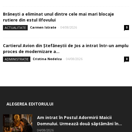
Brănești a eliminat unul dintre cele mai mari blocaje
rutiere din estul Ilfovului
Carmen Istrate
-
04/08/2026
ACTUALITATE
0
Cartierul Avion din Ştefăneştii de Jos a intrat într-un amplu
proces de modernizare a...
Cristina Nedelcu
-
04/08/2026
ADMINISTRAȚIE
0
ALEGEREA EDITORULUI
Am intrat în Postul Adormirii Maicii
Domnului. Urmează două săptămâni în...
04/08/2026