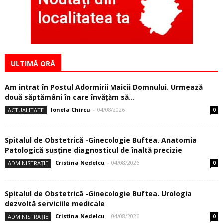
ULTIMĂ ORĂ
Am intrat în Postul Adormirii Maicii Domnului. Urmează
două săptămâni în care învăţăm să...
Ionela Chircu
-
04/08/2026
ACTUALITATE
0
Spitalul de Obstetrică -Ginecologie Buftea. Anatomia
Patologică susţine diagnosticul de înaltă precizie
Cristina Nedelcu
-
04/08/2026
ADMINISTRAȚIE
0
Spitalul de Obstetrică -Ginecologie Buftea. Urologia
dezvoltă serviciile medicale
Cristina Nedelcu
-
04/08/2026
ADMINISTRAȚIE
0