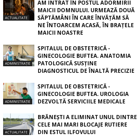
AM INTRAT ÎN POSTUL ADORMIRII
MAICII DOMNULUI. URMEAZĂ DOUĂ
SĂPTĂMÂNI ÎN CARE ÎNVĂŢĂM SĂ
ACTUALITATE
NE ÎNTOARCEM ACASĂ, ÎN BRAŢELE
MAICII NOASTRE
SPITALUL DE OBSTETRICĂ -
GINECOLOGIE BUFTEA. ANATOMIA
PATOLOGICĂ SUSŢINE
ADMINISTRAȚIE
DIAGNOSTICUL DE ÎNALTĂ PRECIZIE
SPITALUL DE OBSTETRICĂ -
GINECOLOGIE BUFTEA. UROLOGIA
DEZVOLTĂ SERVICIILE MEDICALE
ADMINISTRAȚIE
BRĂNEȘTI A ELIMINAT UNUL DINTRE
CELE MAI MARI BLOCAJE RUTIERE
DIN ESTUL ILFOVULUI
ACTUALITATE