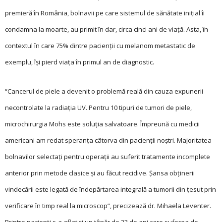
premieră în România, bolnavii pe care sistemul de sănătate inițial îi
condamna la moarte, au primit în dar, circa cinci ani de viață. Asta, în
contextul în care 75% dintre pacienții cu melanom metastatic de
exemplu, își pierd viața în primul an de diagnostic.
“Cancerul de piele a devenit o problemă reală din cauza expunerii
necontrolate la radiația UV. Pentru 10 tipuri de tumori de piele,
microchirurgia Mohs este soluția salvatoare. Împreună cu medicii
americani am redat speranța câtorva din pacienții noștri. Majoritatea
bolnavilor selectați pentru operații au suferit tratamente incomplete
anterior prin metode clasice și au făcut recidive. Șansa obținerii
vindecării este legată de îndepărtarea integrală a tumorii din țesut prin
verificare în timp real la microscop”, precizează dr. Mihaela Leventer.
Printre pacienți s-a aflat și un tânăr de 23 de ani care suferea de