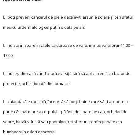
 poți preveni cancerul de piele dacă eviți arsurile solare și ceri sfatul
medicului dermatolog cel puțin o dată pe an;
 nu sta în soare în zilele călduroase de vară, în intervalul orar 11.00 –
17.00;
 nu ieși din casă când afară e arșiță fără să aplici cremă cu factor de
protecție, achiziționată din farmacie;
 chiar dacă e caniculă, încearcă să porți haine care să-ți acopere o
parte cât mai mare a corpului – pălărie de soare pe cap, ochelari de
soare, bluză și fustă sau pantalon trei sferturi, confecționate din
bumbac și în culori deschise;