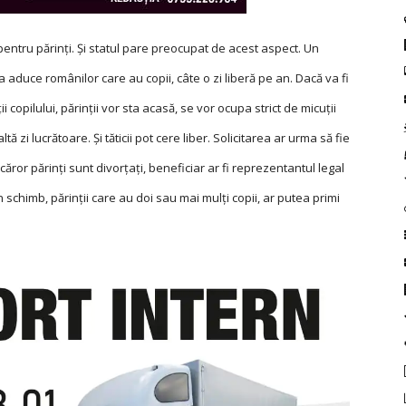
pentru părinți. Și statul pare preocupat de acest aspect. Un
a aduce românilor care au copii, câte o zi liberă pe an. Dacă va fi
ii copilului, părinții vor sta acasă, se vor ocupa strict de micuții
ltă zi lucrătoare. Și tăticii pot cere liber. Solicitarea ar urma să fie
 căror părinți sunt divorțați, beneficiar ar fi reprezentantul legal
În schimb, părinții care au doi sau mai mulți copii, ar putea primi