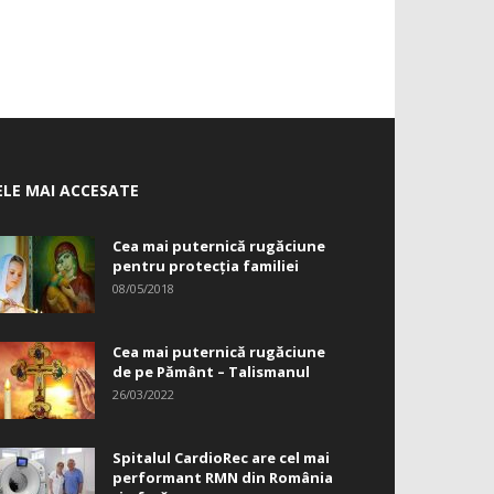
ELE MAI ACCESATE
Cea mai puternică rugăciune
pentru protecția familiei
08/05/2018
Cea mai puternică rugăciune
de pe Pământ – Talismanul
26/03/2022
Spitalul CardioRec are cel mai
performant RMN din România