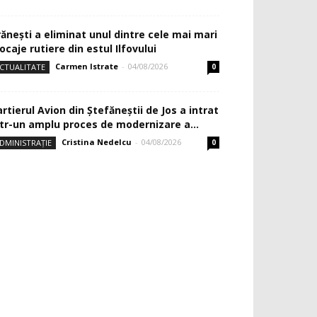
rănești a eliminat unul dintre cele mai mari
ocaje rutiere din estul Ilfovului
Carmen Istrate
-
04/08/2026
CTUALITATE
0
rtierul Avion din Ştefăneştii de Jos a intrat
ntr-un amplu proces de modernizare a...
Cristina Nedelcu
-
04/08/2026
DMINISTRAȚIE
0