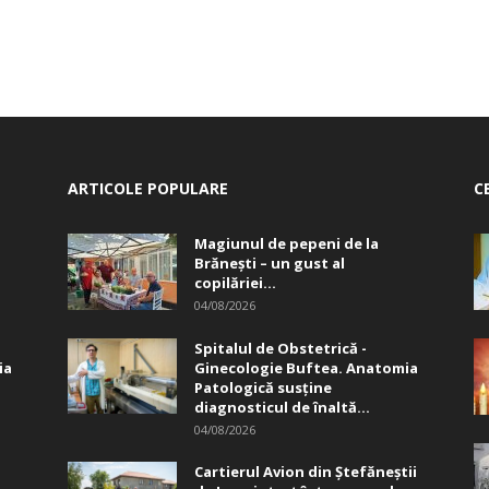
ARTICOLE POPULARE
C
Magiunul de pepeni de la
Brăneşti – un gust al
copilăriei...
04/08/2026
Spitalul de Obstetrică -
ia
Ginecologie Buftea. Anatomia
Patologică susţine
diagnosticul de înaltă...
04/08/2026
Cartierul Avion din Ştefăneştii