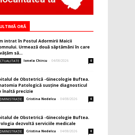
ULTIMĂ ORĂ
m intrat în Postul Adormirii Maicii
omnului. Urmează două săptămâni în care
văţăm să...
Ionela Chircu
-
04/08/2026
CTUALITATE
0
pitalul de Obstetrică -Ginecologie Buftea.
natomia Patologică susţine diagnosticul
 înaltă precizie
Cristina Nedelcu
-
04/08/2026
DMINISTRAȚIE
0
pitalul de Obstetrică -Ginecologie Buftea.
rologia dezvoltă serviciile medicale
Cristina Nedelcu
-
04/08/2026
DMINISTRAȚIE
0