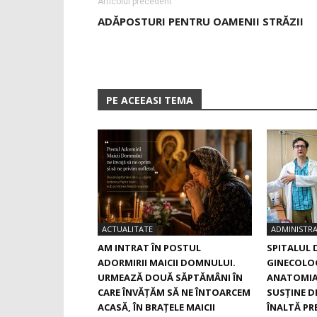
Articolul precedent
ADĂPOSTURI PENTRU OAMENII STRĂZII
PE ACEEASI TEMA
ACTUALITATE
ADMINISTRA
AM INTRAT ÎN POSTUL
SPITALUL 
ADORMIRII MAICII DOMNULUI.
GINECOLOG
URMEAZĂ DOUĂ SĂPTĂMÂNI ÎN
ANATOMIA
CARE ÎNVĂŢĂM SĂ NE ÎNTOARCEM
SUSŢINE D
ACASĂ, ÎN BRAŢELE MAICII
ÎNALTĂ PRE