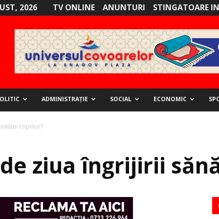
GUST, 2026
TV ONLINE
ANUNTURI
STINGATOARE I
OLITIC
ADMINISTRAȚIE
SOCIAL
ECONOMIC
SP
sănătății copiilor?
 de ziua î­ngrijirii săn