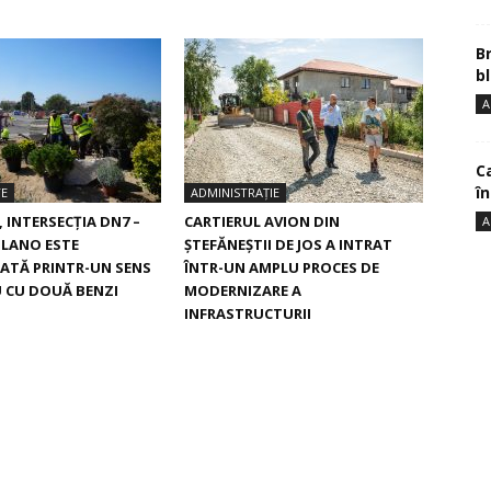
B
bl
A
Ca
î
TE
ADMINISTRAȚIE
, INTERSECŢIA DN7 –
CARTIERUL AVION DIN
A
ILANO ESTE
ŞTEFĂNEŞTII DE JOS A INTRAT
ATĂ PRINTR-UN SENS
ÎNTR-UN AMPLU PROCES DE
 CU DOUĂ BENZI
MODERNIZARE A
INFRASTRUCTURII