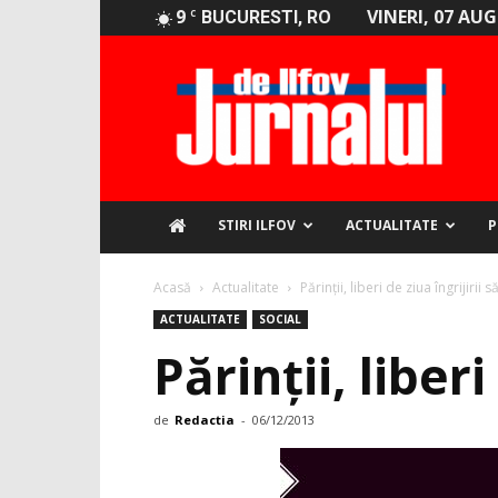
9
VINERI, 07 AU
C
BUCURESTI, RO
Jurnalul
de
Ilfov
STIRI ILFOV
ACTUALITATE
P
Acasă
Actualitate
Părinții, liberi de ziua î­ngrijirii 
ACTUALITATE
SOCIAL
Părinții, liberi
de
Redactia
-
06/12/2013