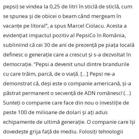
pepsi) se vindea la 0,25 de litri în sticlă de sticlă, cum
se spunea și de obicei o beam când mergeam în
vacanțe pe litoral”, a spus Marcel Ciolacu. Acesta a
evidențiat impactul pozitiv al PepsiCo în România,
subliniind că cei 30 de ani de prezență pe piața locală
definesc o generație care a crescut și s-a dezvoltat în
democrație. ­”Pepsi a devenit unul dintre brandurile
cu care trăim, parcă, de o viață. […] Pepsi ne-a
demonstrat că, deși este o companie americană, și-a
păstrat permanent o secvență de ADN românesc! (…)
Sunteți o companie care face din nou o investiție de
peste 100 de milioane de dolari și ați adus
echipamente de ultimă generație. O companie care își
dovedește grija față de mediu. Folosiți tehnologii