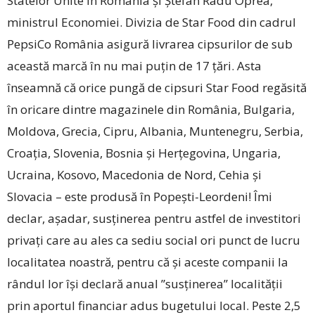
Statelor Unite în România și Ștefan Radu Oprea,
ministrul Economiei. Divizia de Star Food din cadrul
PepsiCo România asigură livrarea cipsurilor de sub
această marcă în nu mai puțin de 17 țări. Asta
înseamnă că orice pungă de cipsuri Star Food regăsită
în oricare dintre magazinele din România, Bulgaria,
Moldova, Grecia, Cipru, Albania, Muntenegru, Serbia,
Croația, Slovenia, Bosnia și Herțegovina, Ungaria,
Ucraina, Kosovo, Macedonia de Nord, Cehia și
Slovacia – este produsă în Popești-Leordeni! Îmi
declar, așadar, susținerea pentru astfel de investitori
privați care au ales ca sediu social ori punct de lucru
localitatea noastră, pentru că și aceste companii la
rândul lor își declară anual ”susținerea” localității
prin aportul financiar adus bugetului local. Peste 2,5