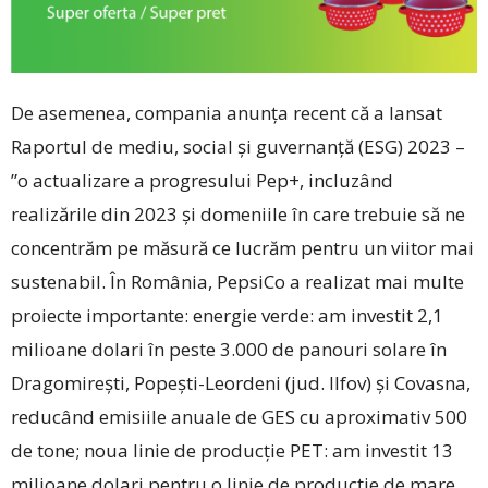
De asemenea, compania anunța recent că a lansat
Raportul de mediu, social și guvernanță (ESG) 2023 –
”o actualizare a progresului Pep+, incluzând
realizările din 2023 și domeniile în care trebuie să ne
concentrăm pe măsură ce lucrăm pentru un viitor mai
sustenabil. În România, PepsiCo a realizat mai multe
proiecte importante: energie verde: am investit 2,1
milioane dolari în peste 3.000 de panouri solare în
Dragomirești, Popești-Leordeni (jud. Ilfov) și Covasna,
reducând emisiile anuale de GES cu aproximativ 500
de tone; noua linie de producție PET: am investit 13
milioane dolari pentru o linie de producție de mare