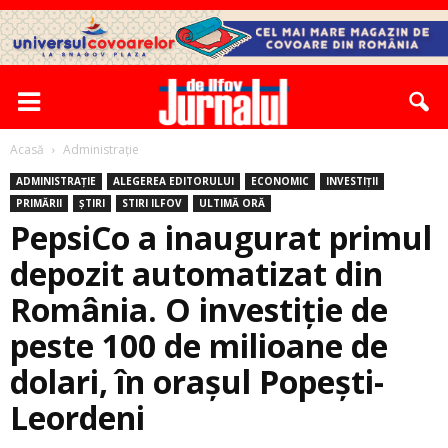
Acasă
Administrație
ADMINISTRAȚIE
ALEGEREA EDITORULUI
ECONOMIC
INVESTIȚII
PRIMĂRII
ȘTIRI
STIRI ILFOV
ULTIMĂ ORĂ
PepsiCo a inaugurat primul
depozit automatizat din
România. O investiție de
peste 100 de milioane de
dolari, în orașul Popești-
Leordeni