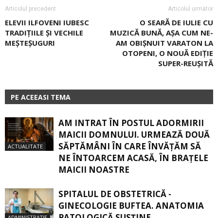
Articolul precedent
Articolul următor
ELEVII ILFOVENI IUBESC
O SEARĂ DE IULIE CU
TRADIŢIILE ŞI VECHILE
MUZICĂ BUNĂ, AȘA CUM NE-
MEŞTEŞUGURI
AM OBIȘNUIT VARATON LA
OTOPENI, O NOUĂ EDIŢIE
SUPER-REUŞITĂ
PE ACEEASI TEMA
AM INTRAT ÎN POSTUL ADORMIRII
MAICII DOMNULUI. URMEAZĂ DOUĂ
SĂPTĂMÂNI ÎN CARE ÎNVĂŢĂM SĂ
ACTUALITATE
NE ÎNTOARCEM ACASĂ, ÎN BRAŢELE
MAICII NOASTRE
SPITALUL DE OBSTETRICĂ -
GINECOLOGIE BUFTEA. ANATOMIA
PATOLOGICĂ SUSŢINE
ADMINISTRAȚIE