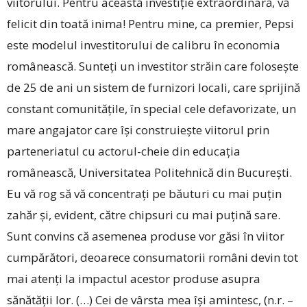
viitorului. Pentru această investiție extraordinară, vă
felicit din toată inima! Pentru mine, ca premier, Pepsi
este modelul investitorului de calibru în economia
românească. Sunteți un investitor străin care folosește
de 25 de ani un sistem de furnizori locali, care sprijină
constant comunitățile, în special cele defavorizate, un
mare angajator care își construiește viitorul prin
parteneriatul cu actorul-cheie din educația
românească, Universitatea Politehnică din București.
Eu vă rog să vă concentrați pe băuturi cu mai puțin
zahăr și, evident, către chipsuri cu mai puțină sare.
Sunt convins că asemenea produse vor găsi în viitor
cumpărători, deoarece consumatorii români devin tot
mai atenți la impactul acestor produse asupra
sănătății lor. (…) Cei de vârsta mea își amintesc, (n.r. –