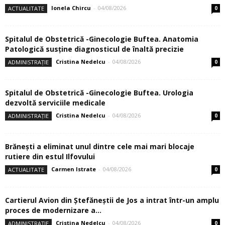
Ionela Chircu
-
04/08/2026
ACTUALITATE
0
Spitalul de Obstetrică -Ginecologie Buftea. Anatomia
Patologică susţine diagnosticul de înaltă precizie
Cristina Nedelcu
-
04/08/2026
ADMINISTRAȚIE
0
Spitalul de Obstetrică -Ginecologie Buftea. Urologia
dezvoltă serviciile medicale
Cristina Nedelcu
-
04/08/2026
ADMINISTRAȚIE
0
Brănești a eliminat unul dintre cele mai mari blocaje
rutiere din estul Ilfovului
Carmen Istrate
-
04/08/2026
ACTUALITATE
0
Cartierul Avion din Ştefăneştii de Jos a intrat într-un amplu
proces de modernizare a...
Cristina Nedelcu
-
04/08/2026
ADMINISTRAȚIE
0