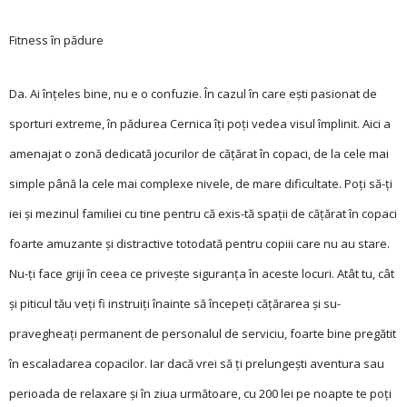
Fitness în pădure
Da. Ai înțeles bine, nu e o confuzie. În cazul în care ești pasionat de
sporturi extreme, în pădurea Cernica îți poți vedea visul împlinit. Aici a
ame­na­­jat o zonă de­dicată jocurilor de cățărat în copaci, de la cele mai
simple până la cele mai complexe nivele, de mare dificultate. Poți să-ți
iei și mezinul familiei cu tine pentru că exis-tă spații de cățărat în copaci
foarte amuzante și distractive toto­dată pentru copiii care nu au stare.
Nu-ți face griji în ceea ce privește siguranța în aceste locuri. Atât tu, cât
și piticul tău veți fi instruiți înainte să în­cepeți cățărarea și su­
pravegheați permanent de personalul de serviciu, foarte bine pregătit
în escaladarea copacilor. Iar dacă vrei să ți prelungești aventura sau
perioada de relaxare și în ziua următoare, cu 200 lei pe noapte te poți