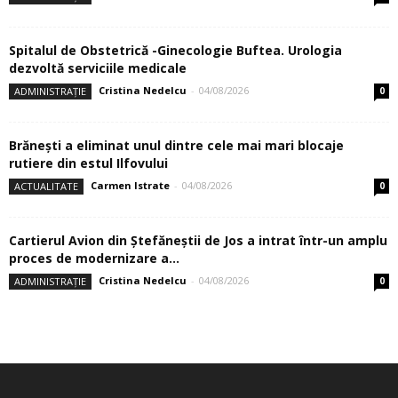
Spitalul de Obstetrică -Ginecologie Buftea. Urologia
dezvoltă serviciile medicale
Cristina Nedelcu
-
04/08/2026
ADMINISTRAȚIE
0
Brănești a eliminat unul dintre cele mai mari blocaje
rutiere din estul Ilfovului
Carmen Istrate
-
04/08/2026
ACTUALITATE
0
Cartierul Avion din Ştefăneştii de Jos a intrat într-un amplu
proces de modernizare a...
Cristina Nedelcu
-
04/08/2026
ADMINISTRAȚIE
0