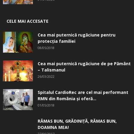
CELE MAI ACCESATE
Cea mai puternică rugăciune pentru
protecția familiei
08/05/2018
Cea mai puternică rugăciune de pe Pământ
– Talismanul
26/03/2022
Spitalul CardioRec are cel mai performant
RMN din România și oferă...
01/05/2018
RĂMAS BUN, GRĂDINIŢĂ, ­RĂMAS BUN,
DOAMNA MEA!
27/06/2017