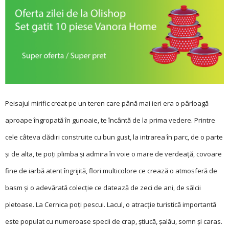
Peisajul mirific creat pe un teren care până mai ieri era o pârloagă
aproape îngropată în gunoaie, te încântă de la prima vedere. Printre
cele câteva clădiri construite cu bun gust, la intrarea în parc, de o parte
și de alta, te poți plimba și admira în voie o mare de verdeață, covoare
fine de iarbă atent îngrijită, flori multicolore ce crează o atmosferă de
basm și o adevărată colecție ce datează de zeci de ani, de sălcii
pletoase. La Cernica poți pescui. Lacul, o atracție turistică importantă
este populat cu numeroase specii de crap, știucă, șalău, somn și caras.