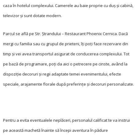
caza în hotelul complexului. Camerele au baie proprie cu duș și cabină,
televizor și sunt dotate modern.
Parcul se află pe Str. Ștrandului – Restaurant Phoenix Cernica. Dacă
mergi cu familia sau cu grupul de prieteni, îți poți face rezervare din
timp și vei avea transportul asigurat de conducerea complexului. Tot
pe bază de programare, poți da aici o petrecere pe cinste, având la
dispoziție decoruri și regii adaptate temei evenimentului, efecte
speciale, arajamente florale după preferințe și decoruri personalizate.
Pentru a evita eventualele neplăceri, personalul calificat te va instrui
pe această machetă înainte să începi aventura în pădure