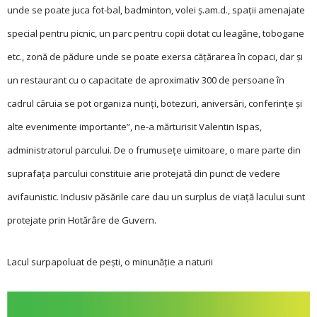
unde se poate juca fot-bal, badminton, volei ș.am.d., spații amenajate
special pentru picnic, un parc pentru copii dotat cu leagăne, tobogane
etc., zonă de pădure unde se poate exersa cățărarea în copaci, dar și
un restaurant cu o capacitate de aproximativ 300 de persoane în
cadrul căruia se pot organiza nunți, botezuri, aniversări, conferințe și
alte evenimente importante”, ne-a mărturisit Valentin Ispas,
administratorul parcului. De o frumusețe uimitoare, o mare parte din
suprafața parcului constituie arie protejată din punct de vedere
avifaunistic. Inclusiv păsările care dau un surplus de viață lacului sunt
protejate prin Hotărâre de Guvern.
Lacul surpapoluat de pești, o minunăție a naturii