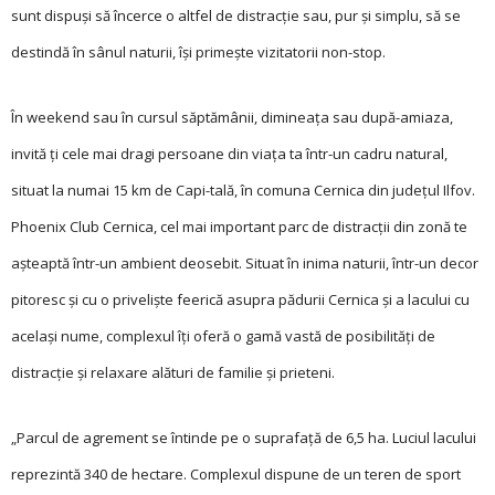
sunt dispuși să încerce o altfel de distracție sau, pur și simplu, să se
destindă în sânul naturii, își primește vizitatorii non-stop.
În weekend sau în cursul săptămânii, dimineața sau după-amiaza,
invită ți cele mai dragi persoane din viața ta într-un cadru natural,
situat la numai 15 km de Capi-tală, în comuna Cernica din județul Ilfov.
Phoenix Club Cernica, cel mai important parc de distracții din zonă te
așteaptă într-un ambient deosebit. Situat în inima naturii, într-un decor
pitoresc și cu o priveliște feerică asupra pădurii Cernica și a lacului cu
același nume, complexul îți oferă o gamă vastă de posibilități de
distracție și relaxare alături de familie și prieteni.
„Parcul de agrement se întinde pe o suprafață de 6,5 ha. Luciul lacului
reprezintă 340 de hectare. Complexul dispune de un teren de sport