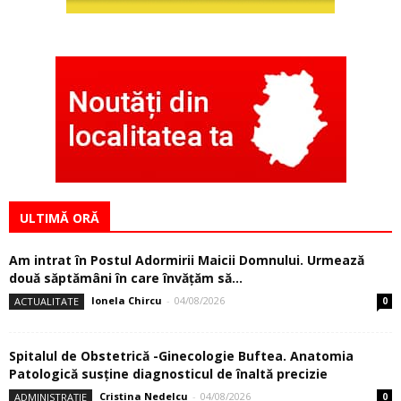
ULTIMĂ ORĂ
Am intrat în Postul Adormirii Maicii Domnului. Urmează
două săptămâni în care învăţăm să...
Ionela Chircu
-
04/08/2026
ACTUALITATE
0
Spitalul de Obstetrică -Ginecologie Buftea. Anatomia
Patologică susţine diagnosticul de înaltă precizie
Cristina Nedelcu
-
04/08/2026
ADMINISTRAȚIE
0