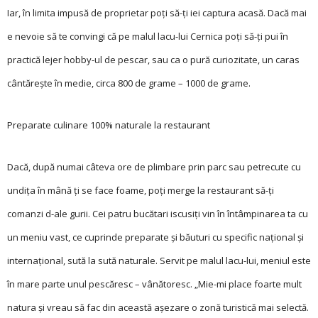
Iar, în limita impusă de proprietar poți să-ți iei captura acasă. Dacă mai
e nevoie să te convingi că pe malul lacu-lui Cernica poți să-ți pui în
practică lejer hobby-ul de pescar, sau ca o pură curiozitate, un caras
cântărește în medie, circa 800 de grame – 1000 de grame.
Preparate culinare 100% naturale la restaurant
Dacă, după numai câteva ore de plimbare prin parc sau petrecute cu
undița în mână ți se face foame, poți merge la restaurant să-ți
comanzi d-ale gurii. Cei patru bucătari iscusiți vin în întâmpinarea ta cu
un meniu vast, ce cuprinde preparate și băuturi cu specific național și
internațional, sută la sută naturale. Servit pe malul lacu-lui, meniul este
în mare parte unul pescăresc – vânătoresc. „Mie-mi place foarte mult
natura și vreau să fac din această așezare o zonă turistică mai selectă.