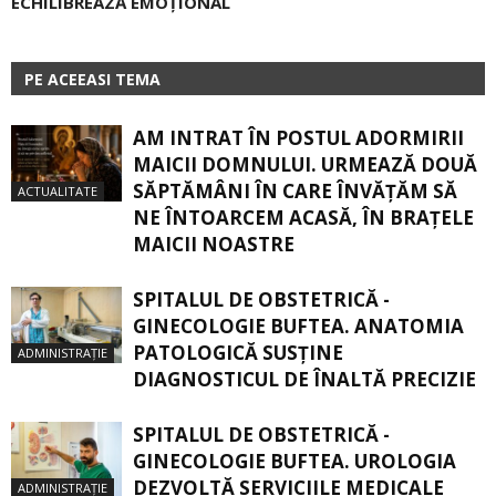
ECHILIBREAZĂ EMOȚIONAL
PE ACEEASI TEMA
AM INTRAT ÎN POSTUL ADORMIRII
MAICII DOMNULUI. URMEAZĂ DOUĂ
SĂPTĂMÂNI ÎN CARE ÎNVĂŢĂM SĂ
ACTUALITATE
NE ÎNTOARCEM ACASĂ, ÎN BRAŢELE
MAICII NOASTRE
SPITALUL DE OBSTETRICĂ -
GINECOLOGIE BUFTEA. ANATOMIA
PATOLOGICĂ SUSŢINE
ADMINISTRAȚIE
DIAGNOSTICUL DE ÎNALTĂ PRECIZIE
SPITALUL DE OBSTETRICĂ -
GINECOLOGIE BUFTEA. UROLOGIA
DEZVOLTĂ SERVICIILE MEDICALE
ADMINISTRAȚIE