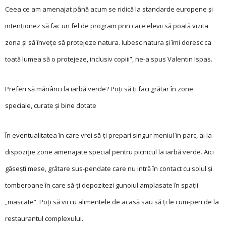
Ceea ce am amenajat până acum se ridică la standarde europene și
intenționez să fac un fel de program prin care elevii să poată vizita
zona și să învețe să protejeze natura. Iubesc natura și îmi doresc ca
toată lumea să o protejeze, inclusiv copiii”, ne-a spus Valentin Ispas.
Preferi să mănânci la iarbă verde? Poți să ți faci grătar în zone
speciale, curate și bine dotate
În eventualitatea în care vrei să-ți prepari singur meniul în parc, ai la
dispoziție zone amenajate special pentru picnicul la iarbă verde. Aici
găsești mese, grătare sus-pendate care nu intră în contact cu solul și
tomberoane în care să-ți depozitezi gunoiul amplasate în spații
„mascate”. Poți să vii cu alimentele de acasă sau să ți le cum-peri de la
restaurantul complexului.