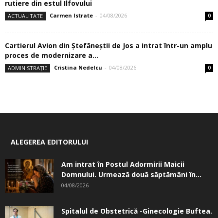
rutiere din estul Ilfovului
Carmen Istrate
-
04/08/2026
ACTUALITATE
0
Cartierul Avion din Ştefăneştii de Jos a intrat într-un amplu
proces de modernizare a...
Cristina Nedelcu
-
04/08/2026
ADMINISTRAȚIE
0
ALEGEREA EDITORULUI
Am intrat în Postul Adormirii Maicii
Domnului. Urmează două săptămâni în...
04/08/2026
Spitalul de Obstetrică -Ginecologie Buftea.