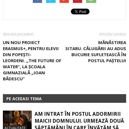
Articolul precedent
Articolul următor
UN NOU PROIECT
MĂNĂSTIREA
ERASMUS+, PENTRU ELEVII
SITARU. CĂLUGĂRII AU ADUS
DIN POPEȘTI-
BUCURIE SUFLETEASCĂ ÎN
LEORDENI. „THE FUTURE OF
POSTUL PAȘTELUI
WATER”, LA ȘCOALA
GIMNAZIALĂ „IOAN
BĂDESCU”
PE ACEEASI TEMA
AM INTRAT ÎN POSTUL ADORMIRII
MAICII DOMNULUI. URMEAZĂ DOUĂ
SĂPTĂMÂNI ÎN CARE ÎNVĂŢĂM SĂ
ACTUALITATE