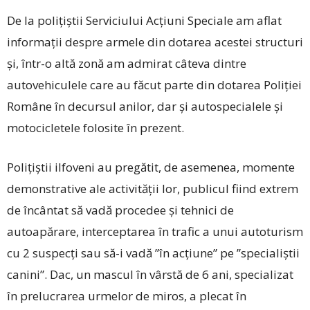
De la polițiștii Serviciului Acțiuni Speciale am aflat
informații despre armele din dotarea acestei structuri
și, într-o altă zonă am admirat câteva dintre
autovehiculele care au făcut parte din dotarea Poliției
Române în decursul anilor, dar și autospecialele și
motocicletele folosite în prezent.
Polițiștii ilfoveni au pregătit, de asemenea, momente
demonstrative ale activității lor, publicul fiind extrem
de încântat să vadă procedee și tehnici de
autoapărare, interceptarea în trafic a unui autoturism
cu 2 suspecți sau să-i vadă ”în acțiune” pe ”specialiștii
canini”. Dac, un mascul în vârstă de 6 ani, specializat
în prelucrarea urmelor de miros, a plecat în