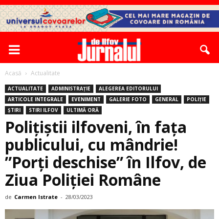
Acasă
Actualitate
ACTUALITATE
ADMINISTRAȚIE
ALEGEREA EDITORULUI
ARTICOLE INTEGRALE
EVENIMENT
GALERIE FOTO
GENERAL
POLIȚIE
ȘTIRI
STIRI ILFOV
ULTIMĂ ORĂ
Polițiștii ilfoveni, în fața
publicului, cu mândrie!
”Porţi deschise” în Ilfov, de
Ziua Poliţiei Române
de
Carmen Istrate
-
28/03/2023