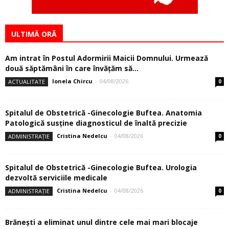
ULTIMĂ ORĂ
Am intrat în Postul Adormirii Maicii Domnului. Urmează
două săptămâni în care învăţăm să...
Ionela Chircu
-
04/08/2026
ACTUALITATE
0
Spitalul de Obstetrică -Ginecologie Buftea. Anatomia
Patologică susţine diagnosticul de înaltă precizie
Cristina Nedelcu
-
04/08/2026
ADMINISTRAȚIE
0
Spitalul de Obstetrică -Ginecologie Buftea. Urologia
dezvoltă serviciile medicale
Cristina Nedelcu
-
04/08/2026
ADMINISTRAȚIE
0
Brănești a eliminat unul dintre cele mai mari blocaje