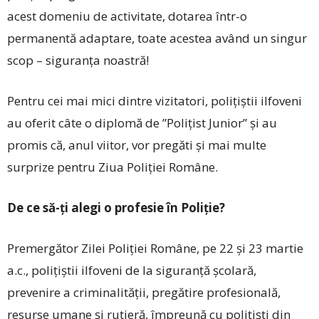
acest domeniu de activitate, dotarea într-o
permanentă adaptare, toate acestea având un singur
scop – siguranța noastră!
Pentru cei mai mici dintre vizitatori, polițiștii ilfoveni
au oferit câte o diplomă de ”Polițist Junior” și au
promis că, anul viitor, vor pregăti și mai multe
surprize pentru Ziua Poliției Române.
De ce să-ți alegi o profesie în Poliție?
Premergător Zilei Poliției Române, pe 22 și 23 martie
a.c., polițiștii ilfoveni de la siguranță școlară,
prevenire a criminalității, pregătire profesională,
resurse umane și rutieră, împreună cu polițiști din