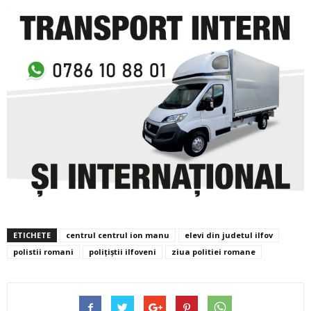
ETICHETE
centrul centrul ion manu
elevi din judetul ilfov
polistii romani
polițiștii ilfoveni
ziua politiei romane