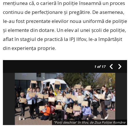
mențiunea că, o carieră în poliție înseamnă un proces
continuu de perfecționare și pregătire. De asemenea,
le-au fost prezentate elevilor noua uniformă de poliție
și elemente din dotare. Un elev al unei școli de poliție,
aflat în stagiul de practică la IPJ Ilfov, le-a împărtășit
din experiența proprie.
1
of 17
”Porţi deschise” în Ilfov, de Ziua Poliţiei Române