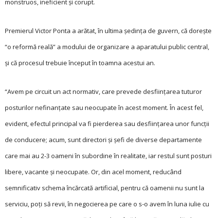
monstruos, ineficient şi corupt.
Premierul Victor Ponta a arătat, în ultima şedinţa de guvern, că doreşte
“o reformă reală” a modului de organizare a aparatului public central,
şi că procesul trebuie început în toamna acestui an.
“Avem pe circuit un act normativ, care prevede desfiinţarea tuturor
posturilor nefinanţate sau neocupate în acest moment. În acest fel,
evident, efectul principal va fi pierderea sau desfiinţarea unor funcţii
de conducere; acum, sunt directori şi şefi de diverse departamente
care mai au 2-3 oameni în subordine în realitate, iar restul sunt posturi
libere, vacante şi neocupate. Or, din acel moment, reducând
semnificativ schema încărcată artificial, pentru că oamenii nu sunt la
serviciu, poţi să revii, în negocierea pe care o s-o avem în luna iulie cu