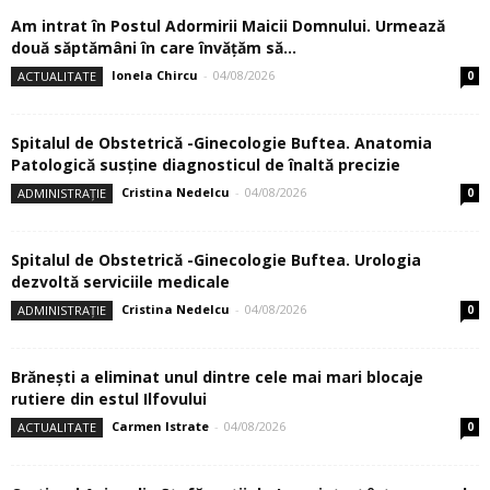
Am intrat în Postul Adormirii Maicii Domnului. Urmează
două săptămâni în care învăţăm să...
Ionela Chircu
-
04/08/2026
ACTUALITATE
0
Spitalul de Obstetrică -Ginecologie Buftea. Anatomia
Patologică susţine diagnosticul de înaltă precizie
Cristina Nedelcu
-
04/08/2026
ADMINISTRAȚIE
0
Spitalul de Obstetrică -Ginecologie Buftea. Urologia
dezvoltă serviciile medicale
Cristina Nedelcu
-
04/08/2026
ADMINISTRAȚIE
0
Brănești a eliminat unul dintre cele mai mari blocaje
rutiere din estul Ilfovului
Carmen Istrate
-
04/08/2026
ACTUALITATE
0