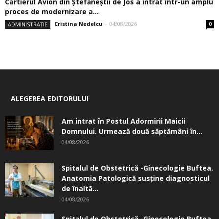
Cartierul Avion din Ştefăneştii de Jos a intrat într-un amplu
proces de modernizare a...
Cristina Nedelcu
-
04/08/2026
ADMINISTRAȚIE
0
ALEGEREA EDITORULUI
Am intrat în Postul Adormirii Maicii
Domnului. Urmează două săptămâni în...
04/08/2026
Spitalul de Obstetrică -Ginecologie Buftea.
Anatomia Patologică susţine diagnosticul
de înaltă...
04/08/2026
Spitalul de Obstetrică -Ginecologie Buftea.